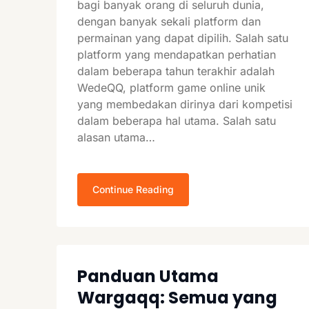
bagi banyak orang di seluruh dunia,
dengan banyak sekali platform dan
permainan yang dapat dipilih. Salah satu
platform yang mendapatkan perhatian
dalam beberapa tahun terakhir adalah
WedeQQ, platform game online unik
yang membedakan dirinya dari kompetisi
dalam beberapa hal utama. Salah satu
alasan utama…
Continue Reading
Panduan Utama
Wargaqq: Semua yang