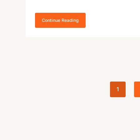
Continue Reading
1