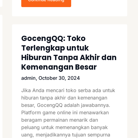
GocengQQ: Toko
Terlengkap untuk
Hiburan Tanpa Akhir dan
Kemenangan Besar
admin,
October 30, 2024
Jika Anda mencari toko serba ada untuk
hiburan tanpa akhir dan kemenangan
besar, GocengQQ adalah jawabannya.
Platform game online ini menawarkan
beragam permainan menarik dan
peluang untuk memenangkan banyak
uang, menjadikannya tujuan sempurna