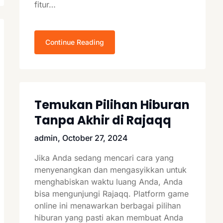
fitur…
Continue Reading
Temukan Pilihan Hiburan
Tanpa Akhir di Rajaqq
admin,
October 27, 2024
Jika Anda sedang mencari cara yang
menyenangkan dan mengasyikkan untuk
menghabiskan waktu luang Anda, Anda
bisa mengunjungi Rajaqq. Platform game
online ini menawarkan berbagai pilihan
hiburan yang pasti akan membuat Anda