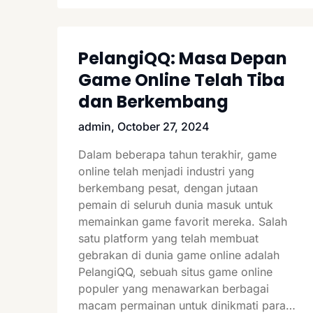
PelangiQQ: Masa Depan
Game Online Telah Tiba
dan Berkembang
admin,
October 27, 2024
Dalam beberapa tahun terakhir, game
online telah menjadi industri yang
berkembang pesat, dengan jutaan
pemain di seluruh dunia masuk untuk
memainkan game favorit mereka. Salah
satu platform yang telah membuat
gebrakan di dunia game online adalah
PelangiQQ, sebuah situs game online
populer yang menawarkan berbagai
macam permainan untuk dinikmati para…