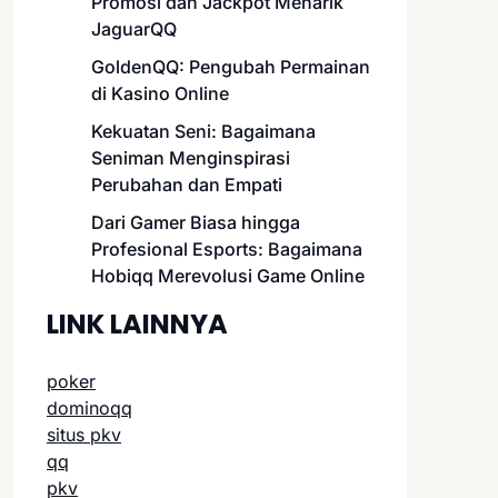
Promosi dan Jackpot Menarik
JaguarQQ
GoldenQQ: Pengubah Permainan
di Kasino Online
Kekuatan Seni: Bagaimana
Seniman Menginspirasi
Perubahan dan Empati
Dari Gamer Biasa hingga
Profesional Esports: Bagaimana
Hobiqq Merevolusi Game Online
LINK LAINNYA
poker
dominoqq
situs pkv
qq
pkv