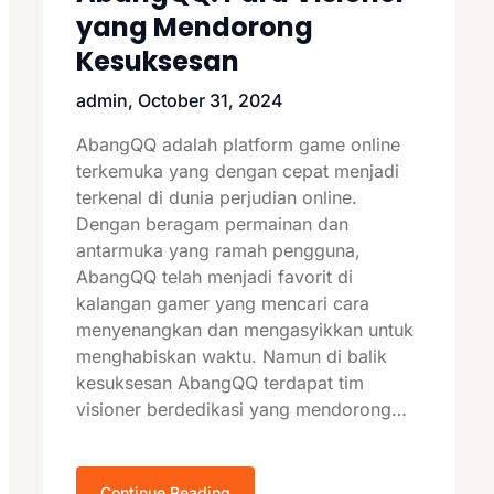
yang Mendorong
Kesuksesan
admin,
October 31, 2024
AbangQQ adalah platform game online
terkemuka yang dengan cepat menjadi
terkenal di dunia perjudian online.
Dengan beragam permainan dan
antarmuka yang ramah pengguna,
AbangQQ telah menjadi favorit di
kalangan gamer yang mencari cara
menyenangkan dan mengasyikkan untuk
menghabiskan waktu. Namun di balik
kesuksesan AbangQQ terdapat tim
visioner berdedikasi yang mendorong…
Continue Reading