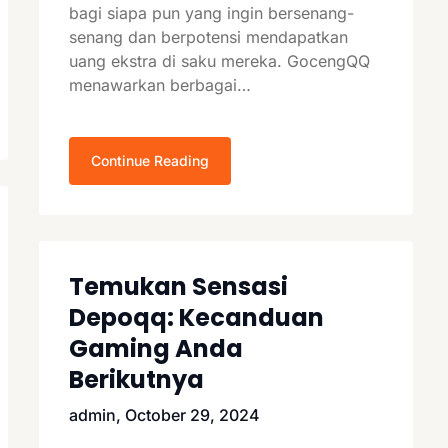
bagi siapa pun yang ingin bersenang-
senang dan berpotensi mendapatkan
uang ekstra di saku mereka. GocengQQ
menawarkan berbagai…
Continue Reading
Temukan Sensasi
Depoqq: Kecanduan
Gaming Anda
Berikutnya
admin,
October 29, 2024