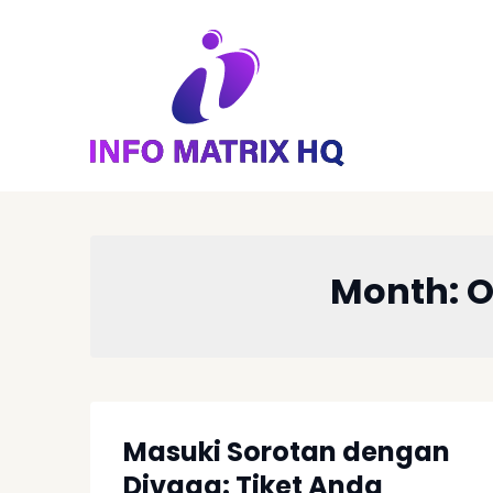
Skip
to
content
Month:
O
Masuki Sorotan dengan
Divaqq: Tiket Anda