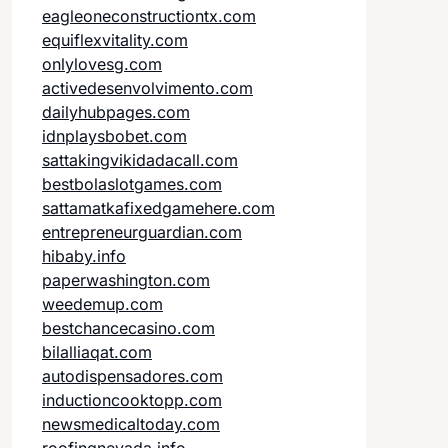
eagleoneconstructiontx.com
equiflexvitality.com
onlylovesg.com
activedesenvolvimento.com
dailyhubpages.com
idnplaysbobet.com
sattakingvikidadacall.com
bestbolaslotgames.com
sattamatkafixedgamehere.com
entrepreneurguardian.com
hibaby.info
paperwashington.com
weedemup.com
bestchancecasino.com
bilalliaqat.com
autodispensadores.com
inductioncooktopp.com
newsmedicaltoday.com