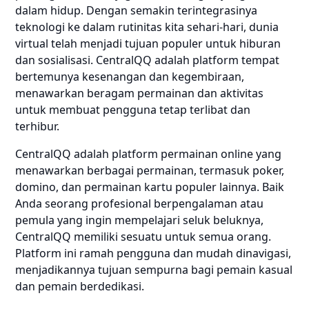
dalam hidup. Dengan semakin terintegrasinya
teknologi ke dalam rutinitas kita sehari-hari, dunia
virtual telah menjadi tujuan populer untuk hiburan
dan sosialisasi. CentralQQ adalah platform tempat
bertemunya kesenangan dan kegembiraan,
menawarkan beragam permainan dan aktivitas
untuk membuat pengguna tetap terlibat dan
terhibur.
CentralQQ adalah platform permainan online yang
menawarkan berbagai permainan, termasuk poker,
domino, dan permainan kartu populer lainnya. Baik
Anda seorang profesional berpengalaman atau
pemula yang ingin mempelajari seluk beluknya,
CentralQQ memiliki sesuatu untuk semua orang.
Platform ini ramah pengguna dan mudah dinavigasi,
menjadikannya tujuan sempurna bagi pemain kasual
dan pemain berdedikasi.