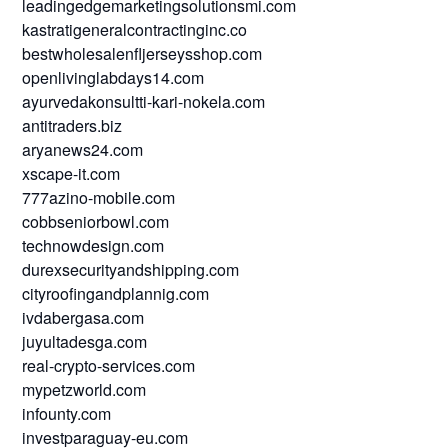
leadingedgemarketingsolutionsmi.com
kastratigeneralcontractinginc.co
bestwholesalenfljerseysshop.com
openlivinglabdays14.com
ayurvedakonsultti-kari-nokela.com
antitraders.biz
aryanews24.com
xscape-it.com
777azino-mobile.com
cobbseniorbowl.com
technowdesign.com
durexsecurityandshipping.com
cityroofingandplannig.com
ivdabergasa.com
juyultadesga.com
real-crypto-services.com
mypetzworld.com
infounty.com
investparaguay-eu.com