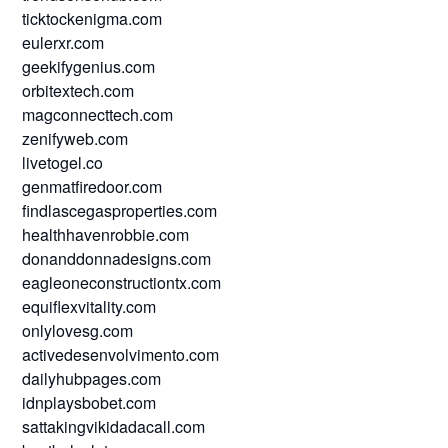
ticktockenigma.com
eulerxr.com
geekifygenius.com
orbitextech.com
magconnecttech.com
zenifyweb.com
livetogel.co
genmatfiredoor.com
findlascegasproperties.com
healthhavenrobbie.com
donanddonnadesigns.com
eagleoneconstructiontx.com
equiflexvitality.com
onlylovesg.com
activedesenvolvimento.com
dailyhubpages.com
idnplaysbobet.com
sattakingvikidadacall.com