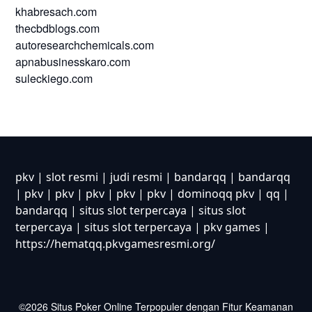
khabresach.com
thecbdblogs.com
autoresearchchemicals.com
apnabusinesskaro.com
suleckiego.com
pkv
|
slot resmi
|
judi resmi
|
bandarqq
|
bandarqq
|
pkv
|
pkv
|
pkv
|
pkv
|
pkv
|
dominoqq pkv
|
qq
|
bandarqq
|
situs slot terpercaya
|
situs slot
terpercaya
|
situs slot terpercaya
|
pkv games
|
https://hematqq.pkvgamesresmi.org/
©2026 Situs Poker Online Terpopuler dengan Fitur Keamanan