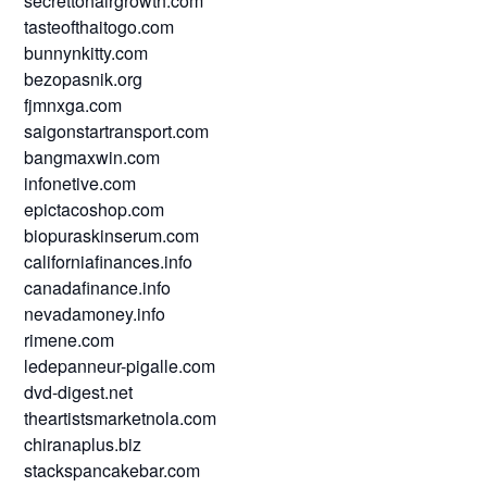
secrettohairgrowth.com
tasteofthaitogo.com
bunnynkitty.com
bezopasnik.org
fjmnxga.com
saigonstartransport.com
bangmaxwin.com
infonetive.com
epictacoshop.com
biopuraskinserum.com
californiafinances.info
canadafinance.info
nevadamoney.info
rimene.com
ledepanneur-pigalle.com
dvd-digest.net
theartistsmarketnola.com
chiranaplus.biz
stackspancakebar.com