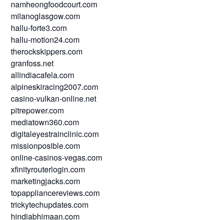
namheongfoodcourt.com
milanoglasgow.com
hallu-forte3.com
hallu-motion24.com
therockskippers.com
granfoss.net
allindiacafela.com
alpineskiracing2007.com
casino-vulkan-online.net
pitrepower.com
mediatown360.com
digitaleyestrainclinic.com
missionposible.com
online-casinos-vegas.com
xfinityrouterlogin.com
marketingjacks.com
topappliancereviews.com
trickytechupdates.com
hindiabhimaan.com