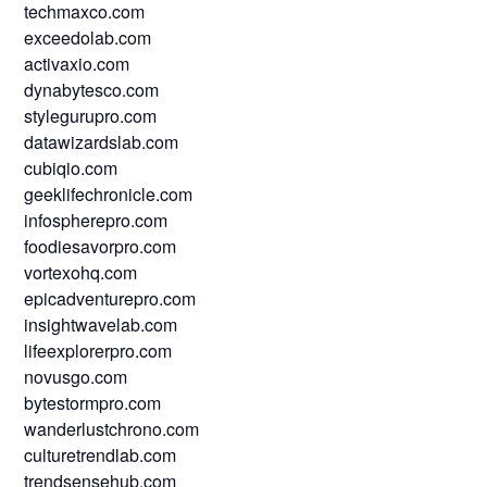
techmaxco.com
exceedolab.com
activaxio.com
dynabytesco.com
stylegurupro.com
datawizardslab.com
cubiqio.com
geeklifechronicle.com
infospherepro.com
foodiesavorpro.com
vortexohq.com
epicadventurepro.com
insightwavelab.com
lifeexplorerpro.com
novusgo.com
bytestormpro.com
wanderlustchrono.com
culturetrendlab.com
trendsensehub.com