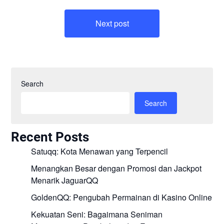
Next post
Search
Search
Recent Posts
Satuqq: Kota Menawan yang Terpencil
Menangkan Besar dengan Promosi dan Jackpot
Menarik JaguarQQ
GoldenQQ: Pengubah Permainan di Kasino Online
Kekuatan Seni: Bagaimana Seniman