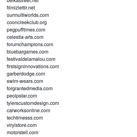
beikastreet.net
filmizlettir.net
ourmultiworlds.com
cooncreekclub.org
pegpufftimes.com
celestia-arts.com
forumchampions.com
bluebargames.com
festivaldelamalou.com
firstsigninnovations.com
garberdodge.com
swim-wears.com
forgrantedmedia.com
peolpstar.com
tylerscustomdesign.com
carworksonline.com
techtimesss.com
virylstore.com
motorstell.com