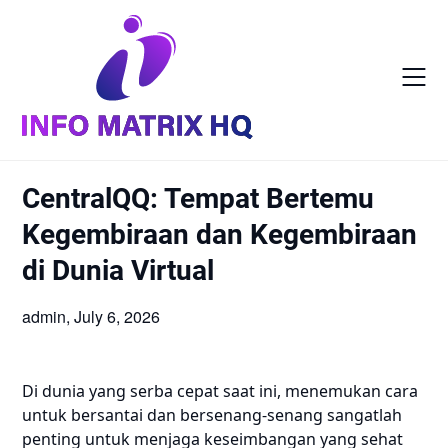
Skip
to
content
CentralQQ: Tempat Bertemu
Kegembiraan dan Kegembiraan
di Dunia Virtual
admin,
July 6, 2026
Di dunia yang serba cepat saat ini, menemukan cara
untuk bersantai dan bersenang-senang sangatlah
penting untuk menjaga keseimbangan yang sehat