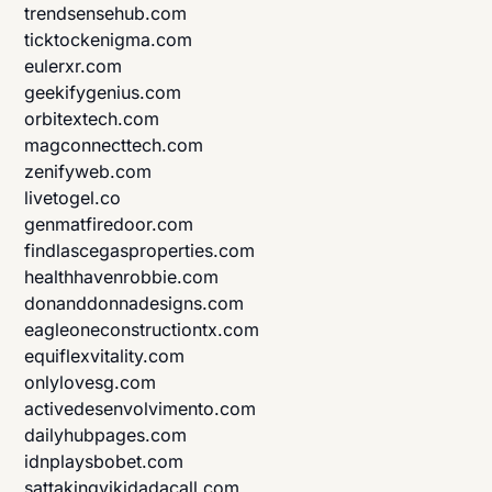
trendsensehub.com
ticktockenigma.com
eulerxr.com
geekifygenius.com
orbitextech.com
magconnecttech.com
zenifyweb.com
livetogel.co
genmatfiredoor.com
findlascegasproperties.com
healthhavenrobbie.com
donanddonnadesigns.com
eagleoneconstructiontx.com
equiflexvitality.com
onlylovesg.com
activedesenvolvimento.com
dailyhubpages.com
idnplaysbobet.com
sattakingvikidadacall.com