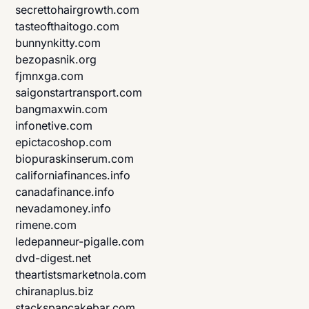
secrettohairgrowth.com
tasteofthaitogo.com
bunnynkitty.com
bezopasnik.org
fjmnxga.com
saigonstartransport.com
bangmaxwin.com
infonetive.com
epictacoshop.com
biopuraskinserum.com
californiafinances.info
canadafinance.info
nevadamoney.info
rimene.com
ledepanneur-pigalle.com
dvd-digest.net
theartistsmarketnola.com
chiranaplus.biz
stackspancakebar.com