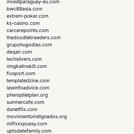
investparaguay-eu.com
bwc88asia.com
extrem-poker.com
ks-casino.com
carcarepoints.com
thedoodlebreeders.com
grupohugodias.com
deqair.com
techsilvers.com
ningkatinskill.com
fivsport.com
templatedzine.com
lawinfoadvice.com
phenqdietplan.org
sumnercafe.com
dunetflix.com
movimientoindignados.org
milfxxxpussy.com
uptodatefamily.com