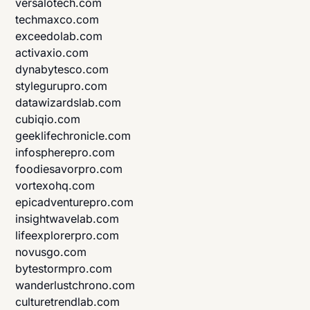
versalotech.com
techmaxco.com
exceedolab.com
activaxio.com
dynabytesco.com
stylegurupro.com
datawizardslab.com
cubiqio.com
geeklifechronicle.com
infospherepro.com
foodiesavorpro.com
vortexohq.com
epicadventurepro.com
insightwavelab.com
lifeexplorerpro.com
novusgo.com
bytestormpro.com
wanderlustchrono.com
culturetrendlab.com