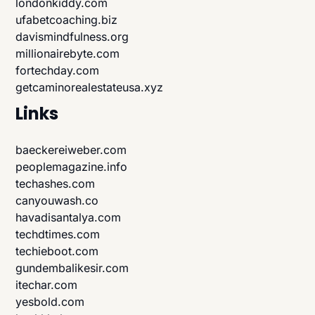
londonkiddy.com
ufabetcoaching.biz
davismindfulness.org
millionairebyte.com
fortechday.com
getcaminorealestateusa.xyz
Links
baeckereiweber.com
peoplemagazine.info
techashes.com
canyouwash.co
havadisantalya.com
techdtimes.com
techieboot.com
gundembalikesir.com
itechar.com
yesbold.com