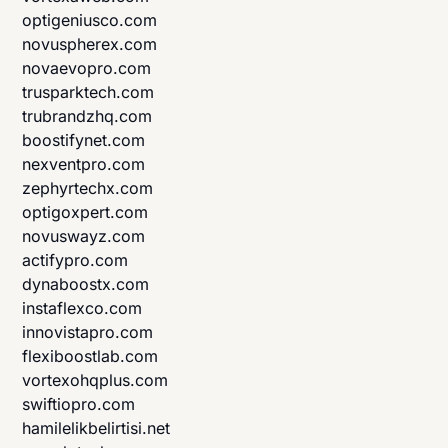
optigeniusco.com
novuspherex.com
novaevopro.com
trusparktech.com
trubrandzhq.com
boostifynet.com
nexventpro.com
zephyrtechx.com
optigoxpert.com
novuswayz.com
actifypro.com
dynaboostx.com
instaflexco.com
innovistapro.com
flexiboostlab.com
vortexohqplus.com
swiftiopro.com
hamilelikbelirtisi.net