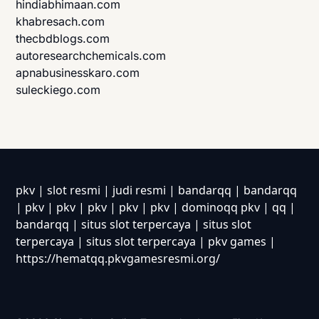
hindiabhimaan.com
khabresach.com
thecbdblogs.com
autoresearchchemicals.com
apnabusinesskaro.com
suleckiego.com
pkv
|
slot resmi
|
judi resmi
|
bandarqq
|
bandarqq
|
pkv
|
pkv
|
pkv
|
pkv
|
pkv
|
dominoqq pkv
|
qq
|
bandarqq
|
situs slot terpercaya
|
situs slot
terpercaya
|
situs slot terpercaya
|
pkv games
|
https://hematqq.pkvgamesresmi.org/