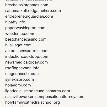
bestbolaslotgames.com
sattamatkafixedgamehere.com
entrepreneurguardian.com
hibaby.info
paperwashington.com
weedemup.com
bestchancecasino.com
bilalliaqat.com
autodispensadores.com
inductioncooktopp.com
newsmedicaltoday.com
roofingnevada.info
magconnectx.com
synexispro.com
holayomi.com
ligadeciclismodecundinamarca.com
nashvilleworkerscompensationattorney.com
holyfamilycathedralschool.org