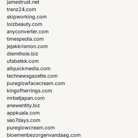
jamestrust.net
trenz24.com
skipworking.com
loizbeauty.com
anyconverter.com
timespedia.com
jejakkrismon.com
diemthole.biz
ufabetkk.com
allquickmedia.com
technewsgazette.com
pureglowfacecream.com
kingofherrings.com
mrbetjapan.com
anewentity.biz
appkuala.com
seo7days.com
pureglowcream.com
bloemenbezorgenvandaag.com