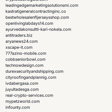
leadingedgemarketingsolutionsmi.com
kastratigeneralcontractinginc.co
bestwholesalenfljerseysshop.com
openlivinglabdays14.com
ayurvedakonsultti-kari-nokela.com
antitraders.biz
aryanews24.com
xscape-it.com
777azino-mobile.com
cobbseniorbowl.com
technowdesign.com
durexsecurityandshipping.com
cityroofingandplannig.com
ivdabergasa.com
juyultadesga.com
real-crypto-services.com
mypetzworld.com
infounty.com