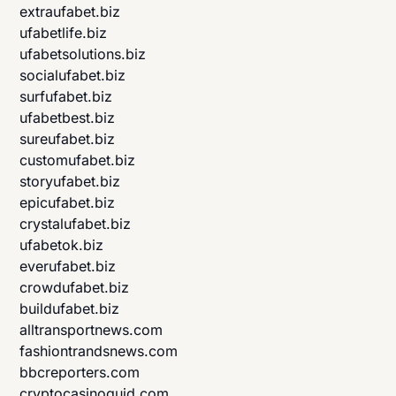
extraufabet.biz
ufabetlife.biz
ufabetsolutions.biz
socialufabet.biz
surfufabet.biz
ufabetbest.biz
sureufabet.biz
customufabet.biz
storyufabet.biz
epicufabet.biz
crystalufabet.biz
ufabetok.biz
everufabet.biz
crowdufabet.biz
buildufabet.biz
alltransportnews.com
fashiontrandsnews.com
bbcreporters.com
cryptocasinoguid.com