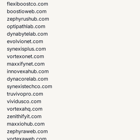
flexiboostco.com
boostioweb.com
zephyrushub.com
optipathlab.com
dynabytelab.com
evolvionet.com
synexisplus.com
vortexonet.com
maxxifynet.com
innovexahub.com
dynacorelab.com
synexistechco.com
truvivopro.com
vividusco.com
vortexahq.com
zenithifyit.com
maxxiohub.com
zephyraweb.com
vortexaweb.com