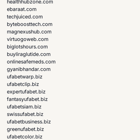
healthhubzone.com
ebaraat.com
techjuiced.com
byteboosttech.com
magnexushub.com
virtuogoweb.com
biglotshours.com
buyliraglutide.com
onlinesafemeds.com
gyanibhandar.com
ufabetwarp.biz
ufabetclip.biz
expertufabet.biz
fantasyufabet.biz
ufabetsiam.biz
swissufabet.biz
ufabetbusiness.biz
greenufabet.biz
ufabetcolor.biz