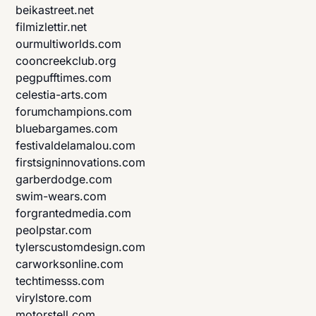
beikastreet.net
filmizlettir.net
ourmultiworlds.com
cooncreekclub.org
pegpufftimes.com
celestia-arts.com
forumchampions.com
bluebargames.com
festivaldelamalou.com
firstsigninnovations.com
garberdodge.com
swim-wears.com
forgrantedmedia.com
peolpstar.com
tylerscustomdesign.com
carworksonline.com
techtimesss.com
virylstore.com
motorstell.com