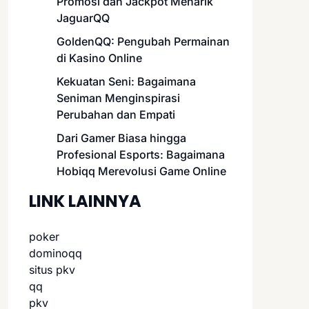
Promosi dan Jackpot Menarik
JaguarQQ
GoldenQQ: Pengubah Permainan
di Kasino Online
Kekuatan Seni: Bagaimana
Seniman Menginspirasi
Perubahan dan Empati
Dari Gamer Biasa hingga
Profesional Esports: Bagaimana
Hobiqq Merevolusi Game Online
LINK LAINNYA
poker
dominoqq
situs pkv
qq
pkv