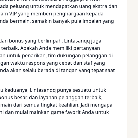
lu ada peluang untuk mendapatkan uang ekstra dan
rogram VIP yang memberi penghargaan kepada
Anda bermain, semakin banyak pula imbalan yang
dan bonus yang berlimpah, Lintasanqq juga
terbaik. Apakah Anda memiliki pertanyaan
n untuk penarikan, tim dukungan pelanggan di
gan waktu respons yang cepat dan staf yang
da akan selalu berada di tangan yang tepat saat
tau keduanya, Lintasanqq punya sesuatu untuk
onus besar, dan layanan pelanggan terbaik,
pemain dari semua tingkat keahlian. Jadi mengapa
ini dan mulai mainkan game favorit Anda untuk