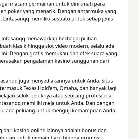
bagai macam permainan untuk dinikmati para
namen poker yang menarik. Dengan antarmuka yang
intasanqq memiliki sesuatu untuk setiap jenis
 Lintasanqq menawarkan berbagai pilihan
 buah klasik hingga slot video modern, selalu ada
e ini. Dengan grafis memukau dan efek suara yang
i merasakan pengalaman kasino sungguhan dari
intasanqq juga menyediakannya untuk Anda. Situs
termasuk Texas Hold’em, Omaha, dan banyak lagi.
lajari seluk-beluknya atau seorang profesional
ntasanqq memiliki meja untuk Anda. Dan dengan
lalu ada peluang untuk menguji kemampuan Anda
dari kasino online lainnya adalah bonus dan
mbutan untuk pemain baru hingga promosi