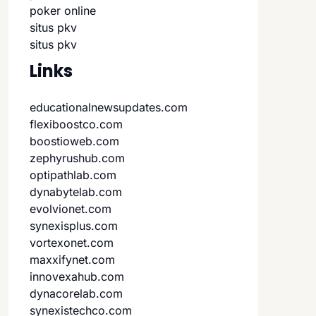
poker online
situs pkv
situs pkv
Links
educationalnewsupdates.com
flexiboostco.com
boostioweb.com
zephyrushub.com
optipathlab.com
dynabytelab.com
evolvionet.com
synexisplus.com
vortexonet.com
maxxifynet.com
innovexahub.com
dynacorelab.com
synexistechco.com