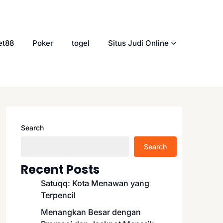
et88
Poker
togel
Situs Judi Online
Search
Search
Recent Posts
Satuqq: Kota Menawan yang
Terpencil
Menangkan Besar dengan