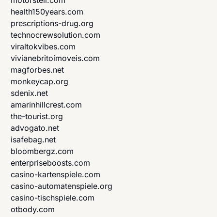
motorstell.com
health150years.com
prescriptions-drug.org
technocrewsolution.com
viraltokvibes.com
vivianebritoimoveis.com
magforbes.net
monkeycap.org
sdenix.net
amarinhillcrest.com
the-tourist.org
advogato.net
isafebag.net
bloombergz.com
enterpriseboosts.com
casino-kartenspiele.com
casino-automatenspiele.org
casino-tischspiele.com
otbody.com