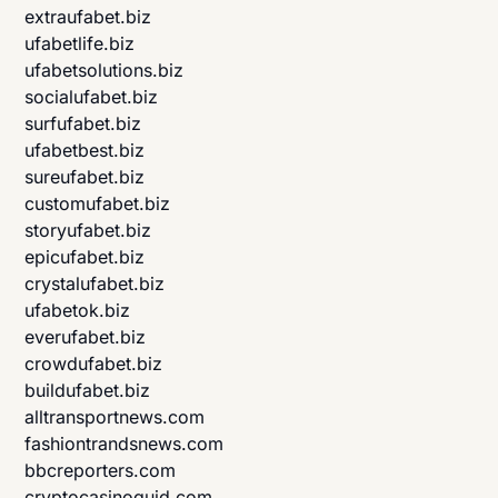
extraufabet.biz
ufabetlife.biz
ufabetsolutions.biz
socialufabet.biz
surfufabet.biz
ufabetbest.biz
sureufabet.biz
customufabet.biz
storyufabet.biz
epicufabet.biz
crystalufabet.biz
ufabetok.biz
everufabet.biz
crowdufabet.biz
buildufabet.biz
alltransportnews.com
fashiontrandsnews.com
bbcreporters.com
cryptocasinoguid.com