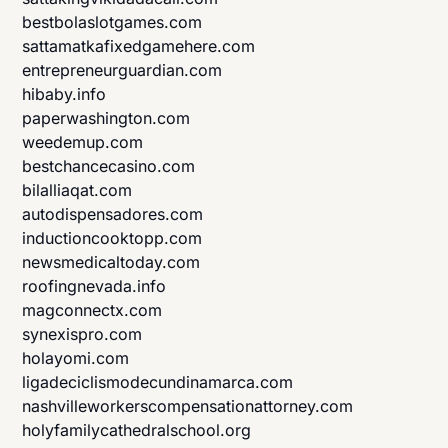
bestbolaslotgames.com
sattamatkafixedgamehere.com
entrepreneurguardian.com
hibaby.info
paperwashington.com
weedemup.com
bestchancecasino.com
bilalliaqat.com
autodispensadores.com
inductioncooktopp.com
newsmedicaltoday.com
roofingnevada.info
magconnectx.com
synexispro.com
holayomi.com
ligadeciclismodecundinamarca.com
nashvilleworkerscompensationattorney.com
holyfamilycathedralschool.org