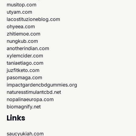
musitop.com
utyam.com
lacostituzioneblog.com
ohyeea.com
zhitiemoe.com
nungkub.com
anotherindian.com
xylemcider.com
taniaetiago.com
juzfitketo.com
pasomaga.com
impactgardencbdgummies.org
naturesstimulantcbd.net
nopalinaeuropa.com
biomagnify.net
Links
saucyukiah.com