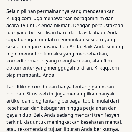
Selain pilihan permainannya yang mengesankan,
Klikqq.com juga menawarkan beragam film dan
acara TV untuk Anda nikmati. Dengan perpustakaan
luas yang berisi rilisan baru dan klasik abadi, Anda
dapat dengan mudah menemukan sesuatu yang
sesuai dengan suasana hati Anda. Baik Anda sedang
ingin menonton film aksi yang mendebarkan,
komedi romantis yang mengharukan, atau film
dokumenter yang menggugah pikiran, Klikqq.com
siap membantu Anda.
Tapi Klikqq.com bukan hanya tentang game dan
hiburan. Situs web ini juga menampilkan banyak
artikel dan blog tentang berbagai topik, mulai dari
kesehatan dan kebugaran hingga perjalanan dan
gaya hidup. Baik Anda sedang mencari tren fesyen
terkini, kiat untuk meningkatkan kesehatan mental,
atau rekomendasi tujuan liburan Anda berikutnya,