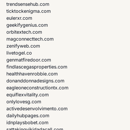
trendsensehub.com
ticktockenigma.com
eulerxr.com
geekifygenius.com
orbitextech.com
magconnecttech.com
zenifyweb.com
livetogel.co
genmatfiredoor.com
findlascegasproperties.com
healthhavenrobbie.com
donanddonnadesigns.com
eagleoneconstructiontx.com
equiflexvitality.com
onlylovesg.com
activedesenvolvimento.com
dailyhubpages.com
idnplaysbobet.com
sattakingvikidadacall.com