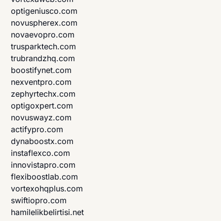
optigeniusco.com
novuspherex.com
novaevopro.com
trusparktech.com
trubrandzhq.com
boostifynet.com
nexventpro.com
zephyrtechx.com
optigoxpert.com
novuswayz.com
actifypro.com
dynaboostx.com
instaflexco.com
innovistapro.com
flexiboostlab.com
vortexohqplus.com
swiftiopro.com
hamilelikbelirtisi.net