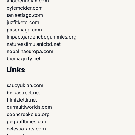
anotherindian.com
xylemcider.com
taniaetiago.com
juzfitketo.com
pasomaga.com
impactgardencbdgummies.org
naturesstimulantcbd.net
nopalinaeuropa.com
biomagnify.net
Links
saucyukiah.com
beikastreet.net
filmizlettir.net
ourmultiworlds.com
cooncreekclub.org
pegpufftimes.com
celestia-arts.com