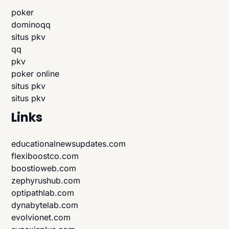
poker
dominoqq
situs pkv
qq
pkv
poker online
situs pkv
situs pkv
Links
educationalnewsupdates.com
flexiboostco.com
boostioweb.com
zephyrushub.com
optipathlab.com
dynabytelab.com
evolvionet.com