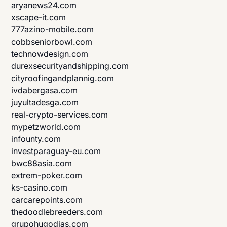
aryanews24.com
xscape-it.com
777azino-mobile.com
cobbseniorbowl.com
technowdesign.com
durexsecurityandshipping.com
cityroofingandplannig.com
ivdabergasa.com
juyultadesga.com
real-crypto-services.com
mypetzworld.com
infounty.com
investparaguay-eu.com
bwc88asia.com
extrem-poker.com
ks-casino.com
carcarepoints.com
thedoodlebreeders.com
grupohugodias.com