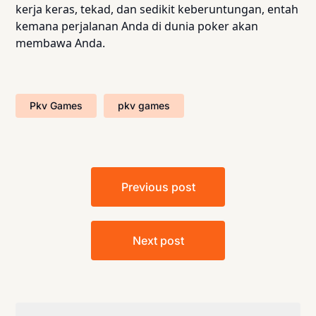
kerja keras, tekad, dan sedikit keberuntungan, entah
kemana perjalanan Anda di dunia poker akan
membawa Anda.
Pkv Games
pkv games
Post
Previous post
navigation
Next post