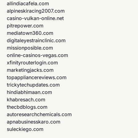
allindiacafela.com
alpineskiracing2007.com
casino-vulkan-online.net
pitrepower.com
mediatown360.com
digitaleyestrainclinic.com
missionposible.com
online-casinos-vegas.com
xfinityrouterlogin.com
marketingjacks.com
topappliancereviews.com
trickytechupdates.com
hindiabhimaan.com
khabresach.com
thecbdblogs.com
autoresearchchemicals.com
apnabusinesskaro.com
suleckiego.com