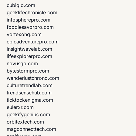
cubiqio.com
geeklifechronicle.com
infospherepro.com
foodiesavorpro.com
vortexohq.com
epicadventurepro.com
insightwavelab.com
lifeexplorerpro.com
novusgo.com
bytestormpro.com
wanderlustchrono.com
culturetrendlab.com
trendsensehub.com
ticktockenigma.com
eulerxr.com
geekifygenius.com
orbitextech.com
magconnecttech.com