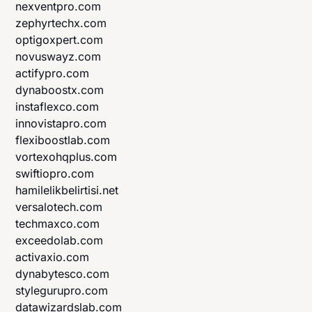
nexventpro.com
zephyrtechx.com
optigoxpert.com
novuswayz.com
actifypro.com
dynaboostx.com
instaflexco.com
innovistapro.com
flexiboostlab.com
vortexohqplus.com
swiftiopro.com
hamilelikbelirtisi.net
versalotech.com
techmaxco.com
exceedolab.com
activaxio.com
dynabytesco.com
stylegurupro.com
datawizardslab.com