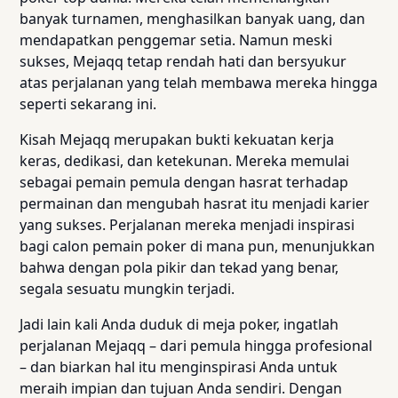
banyak turnamen, menghasilkan banyak uang, dan
mendapatkan penggemar setia. Namun meski
sukses, Mejaqq tetap rendah hati dan bersyukur
atas perjalanan yang telah membawa mereka hingga
seperti sekarang ini.
Kisah Mejaqq merupakan bukti kekuatan kerja
keras, dedikasi, dan ketekunan. Mereka memulai
sebagai pemain pemula dengan hasrat terhadap
permainan dan mengubah hasrat itu menjadi karier
yang sukses. Perjalanan mereka menjadi inspirasi
bagi calon pemain poker di mana pun, menunjukkan
bahwa dengan pola pikir dan tekad yang benar,
segala sesuatu mungkin terjadi.
Jadi lain kali Anda duduk di meja poker, ingatlah
perjalanan Mejaqq – dari pemula hingga profesional
– dan biarkan hal itu menginspirasi Anda untuk
meraih impian dan tujuan Anda sendiri. Dengan