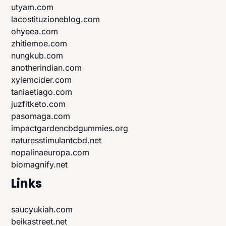
utyam.com
lacostituzioneblog.com
ohyeea.com
zhitiemoe.com
nungkub.com
anotherindian.com
xylemcider.com
taniaetiago.com
juzfitketo.com
pasomaga.com
impactgardencbdgummies.org
naturesstimulantcbd.net
nopalinaeuropa.com
biomagnify.net
Links
saucyukiah.com
beikastreet.net