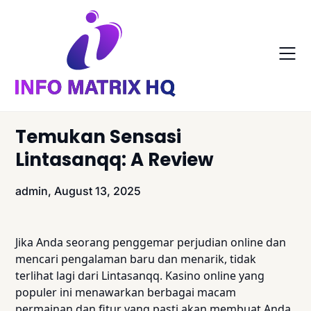
Skip
to
content
Temukan Sensasi
Lintasanqq: A Review
admin,
August 13, 2025
Jika Anda seorang penggemar perjudian online dan
mencari pengalaman baru dan menarik, tidak
terlihat lagi dari Lintasanqq. Kasino online yang
populer ini menawarkan berbagai macam
permainan dan fitur yang pasti akan membuat Anda