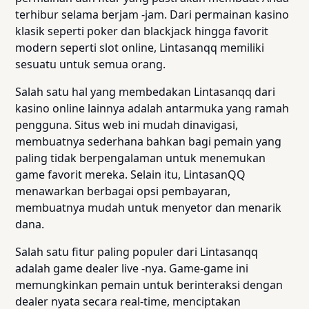
terhibur selama berjam -jam. Dari permainan kasino
klasik seperti poker dan blackjack hingga favorit
modern seperti slot online, Lintasanqq memiliki
sesuatu untuk semua orang.
Salah satu hal yang membedakan Lintasanqq dari
kasino online lainnya adalah antarmuka yang ramah
pengguna. Situs web ini mudah dinavigasi,
membuatnya sederhana bahkan bagi pemain yang
paling tidak berpengalaman untuk menemukan
game favorit mereka. Selain itu, LintasanQQ
menawarkan berbagai opsi pembayaran,
membuatnya mudah untuk menyetor dan menarik
dana.
Salah satu fitur paling populer dari Lintasanqq
adalah game dealer live -nya. Game-game ini
memungkinkan pemain untuk berinteraksi dengan
dealer nyata secara real-time, menciptakan