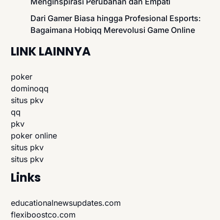
Menginspirasi Perubahan dan Empati
Dari Gamer Biasa hingga Profesional Esports:
Bagaimana Hobiqq Merevolusi Game Online
LINK LAINNYA
poker
dominoqq
situs pkv
qq
pkv
poker online
situs pkv
situs pkv
Links
educationalnewsupdates.com
flexiboostco.com