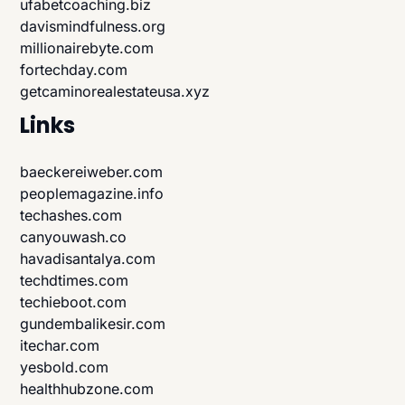
ufabetcoaching.biz
davismindfulness.org
millionairebyte.com
fortechday.com
getcaminorealestateusa.xyz
Links
baeckereiweber.com
peoplemagazine.info
techashes.com
canyouwash.co
havadisantalya.com
techdtimes.com
techieboot.com
gundembalikesir.com
itechar.com
yesbold.com
healthhubzone.com