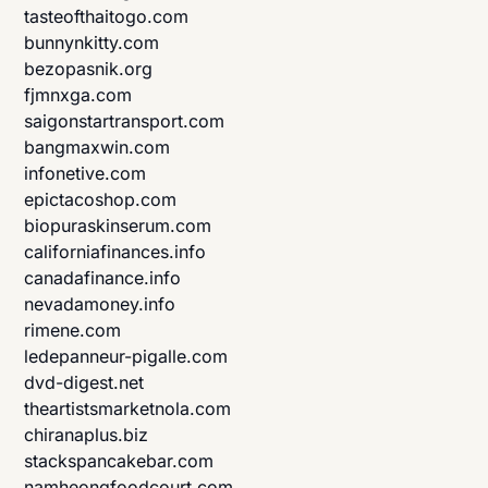
tasteofthaitogo.com
bunnynkitty.com
bezopasnik.org
fjmnxga.com
saigonstartransport.com
bangmaxwin.com
infonetive.com
epictacoshop.com
biopuraskinserum.com
californiafinances.info
canadafinance.info
nevadamoney.info
rimene.com
ledepanneur-pigalle.com
dvd-digest.net
theartistsmarketnola.com
chiranaplus.biz
stackspancakebar.com
namheongfoodcourt.com