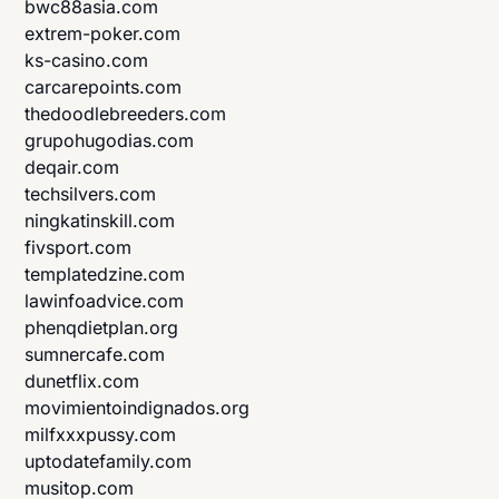
bwc88asia.com
extrem-poker.com
ks-casino.com
carcarepoints.com
thedoodlebreeders.com
grupohugodias.com
deqair.com
techsilvers.com
ningkatinskill.com
fivsport.com
templatedzine.com
lawinfoadvice.com
phenqdietplan.org
sumnercafe.com
dunetflix.com
movimientoindignados.org
milfxxxpussy.com
uptodatefamily.com
musitop.com