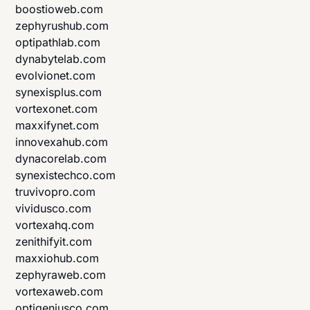
boostioweb.com
zephyrushub.com
optipathlab.com
dynabytelab.com
evolvionet.com
synexisplus.com
vortexonet.com
maxxifynet.com
innovexahub.com
dynacorelab.com
synexistechco.com
truvivopro.com
vividusco.com
vortexahq.com
zenithifyit.com
maxxiohub.com
zephyraweb.com
vortexaweb.com
optigeniusco.com