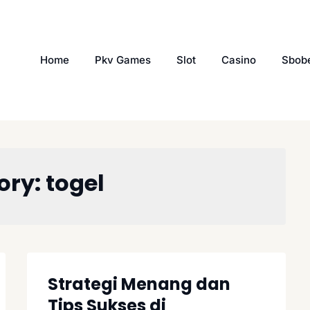
Home
Pkv Games
Slot
Casino
Sbob
ory:
togel
Strategi Menang dan
Tips Sukses di