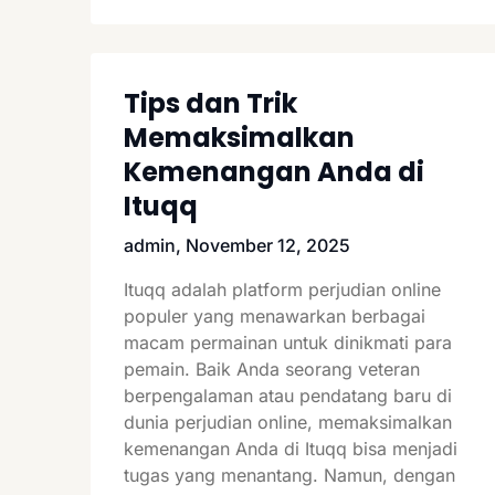
Tips dan Trik
Memaksimalkan
Kemenangan Anda di
Ituqq
admin,
November 12, 2025
Ituqq adalah platform perjudian online
populer yang menawarkan berbagai
macam permainan untuk dinikmati para
pemain. Baik Anda seorang veteran
berpengalaman atau pendatang baru di
dunia perjudian online, memaksimalkan
kemenangan Anda di Ituqq bisa menjadi
tugas yang menantang. Namun, dengan