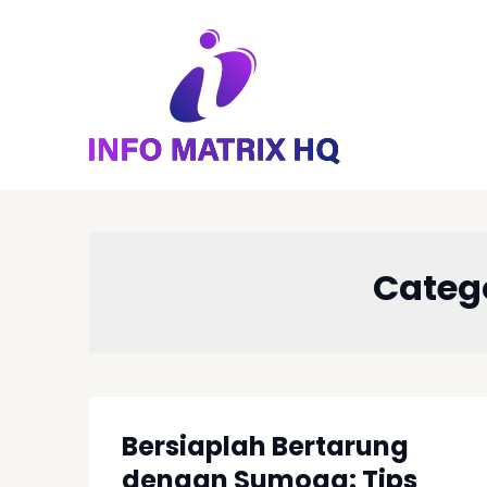
Skip
to
content
Categ
Bersiaplah Bertarung
dengan Sumoqq: Tips