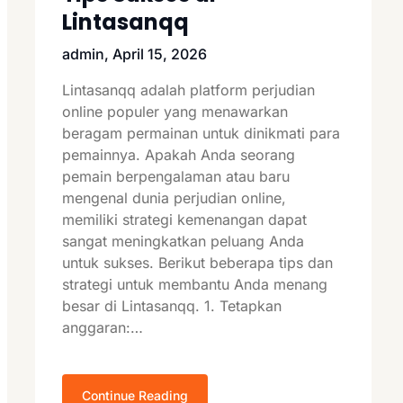
Lintasanqq
admin,
April 15, 2026
Lintasanqq adalah platform perjudian
online populer yang menawarkan
beragam permainan untuk dinikmati para
pemainnya. Apakah Anda seorang
pemain berpengalaman atau baru
mengenal dunia perjudian online,
memiliki strategi kemenangan dapat
sangat meningkatkan peluang Anda
untuk sukses. Berikut beberapa tips dan
strategi untuk membantu Anda menang
besar di Lintasanqq. 1. Tetapkan
anggaran:…
Continue Reading