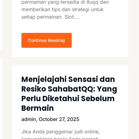
permainan yang tersedia di Ituqq dan
memberikan tips dan strategi untuk
setiap permainan. Slot:…
Continue Reading
Menjelajahi Sensasi dan
Resiko SahabatQQ: Yang
Perlu Diketahui Sebelum
Bermain
admin,
October 27, 2025
Jika Anda penggemar judi online,