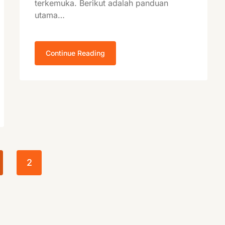
terkemuka. Berikut adalah panduan
utama…
Continue Reading
2