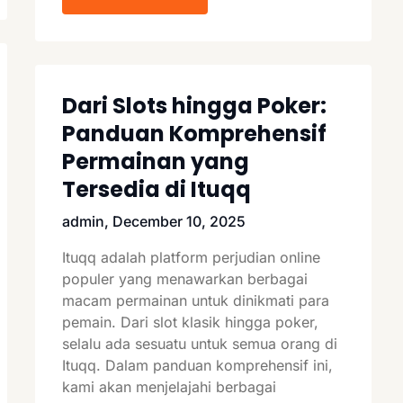
Dari Slots hingga Poker:
Panduan Komprehensif
Permainan yang
Tersedia di Ituqq
admin,
December 10, 2025
Ituqq adalah platform perjudian online
populer yang menawarkan berbagai
macam permainan untuk dinikmati para
pemain. Dari slot klasik hingga poker,
selalu ada sesuatu untuk semua orang di
Ituqq. Dalam panduan komprehensif ini,
kami akan menjelajahi berbagai