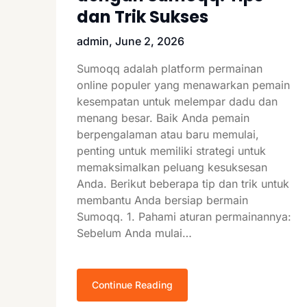
dan Trik Sukses
admin,
June 2, 2026
Sumoqq adalah platform permainan
online populer yang menawarkan pemain
kesempatan untuk melempar dadu dan
menang besar. Baik Anda pemain
berpengalaman atau baru memulai,
penting untuk memiliki strategi untuk
memaksimalkan peluang kesuksesan
Anda. Berikut beberapa tip dan trik untuk
membantu Anda bersiap bermain
Sumoqq. 1. Pahami aturan permainannya:
Sebelum Anda mulai…
Continue Reading