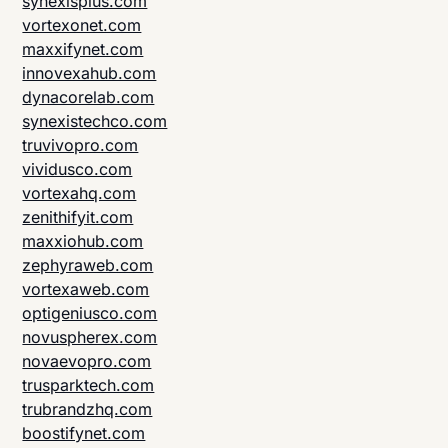
synexisplus.com
vortexonet.com
maxxifynet.com
innovexahub.com
dynacorelab.com
synexistechco.com
truvivopro.com
vividusco.com
vortexahq.com
zenithifyit.com
maxxiohub.com
zephyraweb.com
vortexaweb.com
optigeniusco.com
novuspherex.com
novaevopro.com
trusparktech.com
trubrandzhq.com
boostifynet.com