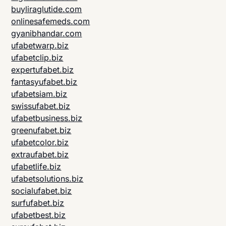
buyliraglutide.com
onlinesafemeds.com
gyanibhandar.com
ufabetwarp.biz
ufabetclip.biz
expertufabet.biz
fantasyufabet.biz
ufabetsiam.biz
swissufabet.biz
ufabetbusiness.biz
greenufabet.biz
ufabetcolor.biz
extraufabet.biz
ufabetlife.biz
ufabetsolutions.biz
socialufabet.biz
surfufabet.biz
ufabetbest.biz