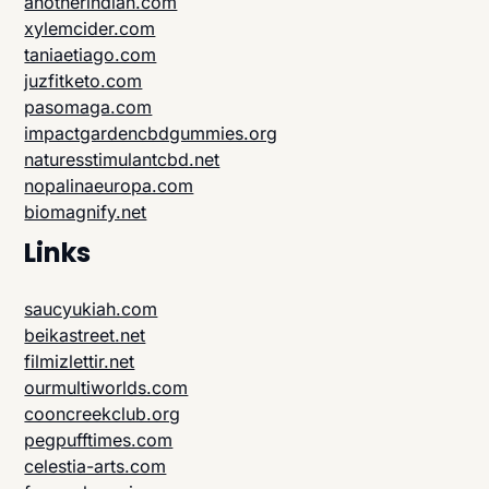
anotherindian.com
xylemcider.com
taniaetiago.com
juzfitketo.com
pasomaga.com
impactgardencbdgummies.org
naturesstimulantcbd.net
nopalinaeuropa.com
biomagnify.net
Links
saucyukiah.com
beikastreet.net
filmizlettir.net
ourmultiworlds.com
cooncreekclub.org
pegpufftimes.com
celestia-arts.com