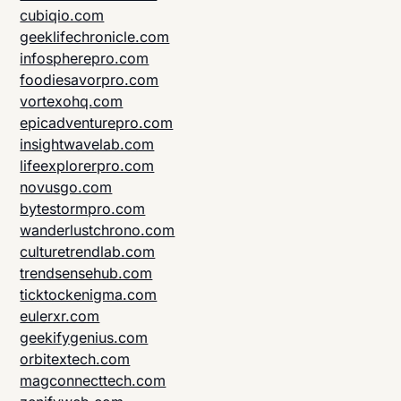
cubiqio.com
geeklifechronicle.com
infospherepro.com
foodiesavorpro.com
vortexohq.com
epicadventurepro.com
insightwavelab.com
lifeexplorerpro.com
novusgo.com
bytestormpro.com
wanderlustchrono.com
culturetrendlab.com
trendsensehub.com
ticktockenigma.com
eulerxr.com
geekifygenius.com
orbitextech.com
magconnecttech.com