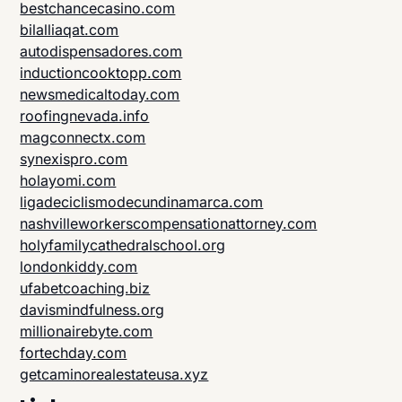
bestchancecasino.com
bilalliaqat.com
autodispensadores.com
inductioncooktopp.com
newsmedicaltoday.com
roofingnevada.info
magconnectx.com
synexispro.com
holayomi.com
ligadeciclismodecundinamarca.com
nashvilleworkerscompensationattorney.com
holyfamilycathedralschool.org
londonkiddy.com
ufabetcoaching.biz
davismindfulness.org
millionairebyte.com
fortechday.com
getcaminorealestateusa.xyz