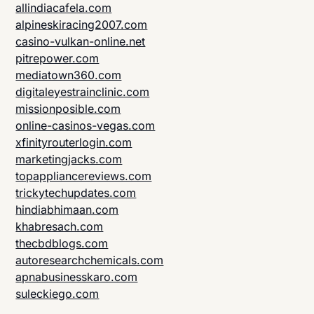
allindiacafela.com
alpineskiracing2007.com
casino-vulkan-online.net
pitrepower.com
mediatown360.com
digitaleyestrainclinic.com
missionposible.com
online-casinos-vegas.com
xfinityrouterlogin.com
marketingjacks.com
topappliancereviews.com
trickytechupdates.com
hindiabhimaan.com
khabresach.com
thecbdblogs.com
autoresearchchemicals.com
apnabusinesskaro.com
suleckiego.com