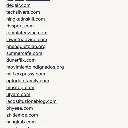
deqair.com
techsilvers.com
ningkatinskill.com
fivsport.com
templatedzine.com
lawinfoadvice.com
phenqdietplan.org
sumnercafe.com
dunetflix.com
movimientoindignados.org
milfxxxpussy.com
uptodatefamily.com
musitop.com
utyam.com
lacostituzioneblog.com
ohyeea.com
zhitiemoe.com
nungkub.com