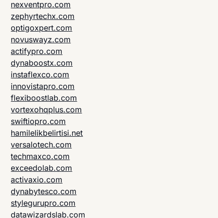
nexventpro.com
zephyrtechx.com
optigoxpert.com
novuswayz.com
actifypro.com
dynaboostx.com
instaflexco.com
innovistapro.com
flexiboostlab.com
vortexohqplus.com
swiftiopro.com
hamilelikbelirtisi.net
versalotech.com
techmaxco.com
exceedolab.com
activaxio.com
dynabytesco.com
stylegurupro.com
datawizardslab.com