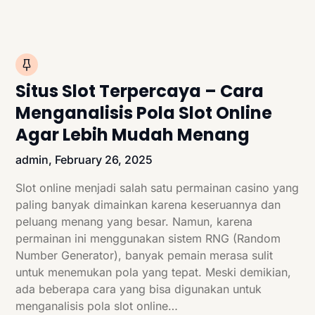
Situs Slot Terpercaya – Cara
Menganalisis Pola Slot Online
Agar Lebih Mudah Menang
admin,
February 26, 2025
Slot online menjadi salah satu permainan casino yang
paling banyak dimainkan karena keseruannya dan
peluang menang yang besar. Namun, karena
permainan ini menggunakan sistem RNG (Random
Number Generator), banyak pemain merasa sulit
untuk menemukan pola yang tepat. Meski demikian,
ada beberapa cara yang bisa digunakan untuk
menganalisis pola slot online…