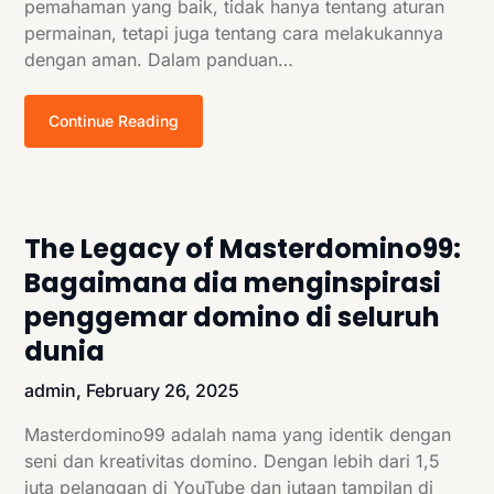
pemahaman yang baik, tidak hanya tentang aturan
permainan, tetapi juga tentang cara melakukannya
dengan aman. Dalam panduan…
Continue Reading
The Legacy of Masterdomino99:
Bagaimana dia menginspirasi
penggemar domino di seluruh
dunia
admin,
February 26, 2025
Masterdomino99 adalah nama yang identik dengan
seni dan kreativitas domino. Dengan lebih dari 1,5
juta pelanggan di YouTube dan jutaan tampilan di