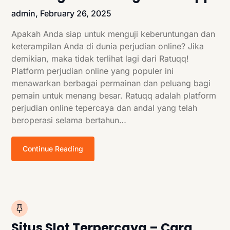
admin,
February 26, 2025
Apakah Anda siap untuk menguji keberuntungan dan
keterampilan Anda di dunia perjudian online? Jika
demikian, maka tidak terlihat lagi dari Ratuqq!
Platform perjudian online yang populer ini
menawarkan berbagai permainan dan peluang bagi
pemain untuk menang besar. Ratuqq adalah platform
perjudian online tepercaya dan andal yang telah
beroperasi selama bertahun…
Continue Reading
Situs Slot Terpercaya – Cara