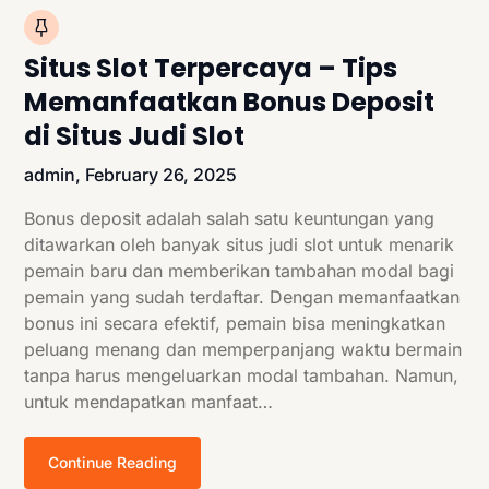
Situs Slot Terpercaya – Tips
Memanfaatkan Bonus Deposit
di Situs Judi Slot
admin,
February 26, 2025
Bonus deposit adalah salah satu keuntungan yang
ditawarkan oleh banyak situs judi slot untuk menarik
pemain baru dan memberikan tambahan modal bagi
pemain yang sudah terdaftar. Dengan memanfaatkan
bonus ini secara efektif, pemain bisa meningkatkan
peluang menang dan memperpanjang waktu bermain
tanpa harus mengeluarkan modal tambahan. Namun,
untuk mendapatkan manfaat…
Continue Reading