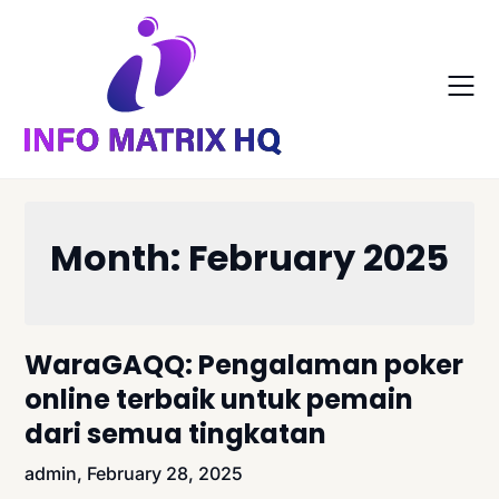
Skip
to
content
Month:
February 2025
WaraGAQQ: Pengalaman poker
online terbaik untuk pemain
dari semua tingkatan
admin,
February 28, 2025