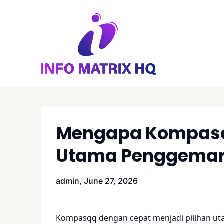
Skip
to
content
Mengapa Kompasqq
Utama Penggemar 
admin,
June 27, 2026
Kompasqq dengan cepat menjadi pilihan ut