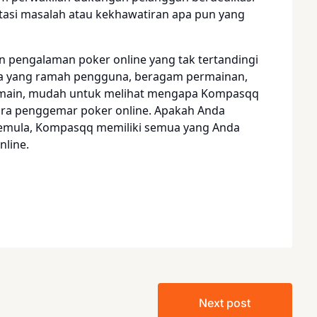
asi masalah atau kekhawatiran apa pun yang
pengalaman poker online yang tak tertandingi
ka yang ramah pengguna, beragam permainan,
main, mudah untuk melihat mengapa Kompasqq
ara penggemar poker online. Apakah Anda
pemula, Kompasqq memiliki semua yang Anda
nline.
Next post