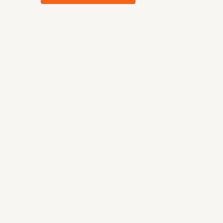
navigation