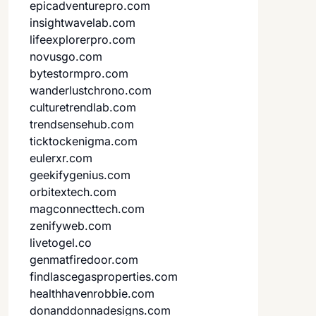
epicadventurepro.com
insightwavelab.com
lifeexplorerpro.com
novusgo.com
bytestormpro.com
wanderlustchrono.com
culturetrendlab.com
trendsensehub.com
ticktockenigma.com
eulerxr.com
geekifygenius.com
orbitextech.com
magconnecttech.com
zenifyweb.com
livetogel.co
genmatfiredoor.com
findlascegasproperties.com
healthhavenrobbie.com
donanddonnadesigns.com