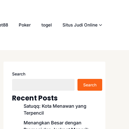
et88
Poker
togel
Situs Judi Online
Search
Search
Recent Posts
Satuqq: Kota Menawan yang
Terpencil
Menangkan Besar dengan