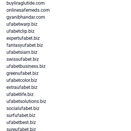
buyliraglutide.com
onlinesafemeds.com
gyanibhandar.com
ufabetwarp.biz
ufabetclip.biz
expertufabet.biz
fantasyufabet.biz
ufabetsiam.biz
swissufabet.biz
ufabetbusiness.biz
greenufabet.biz
ufabetcolor.biz
extraufabet.biz
ufabetlife.biz
ufabetsolutions.biz
socialufabet.biz
surfufabet.biz
ufabetbest.biz
sureufabet.biz