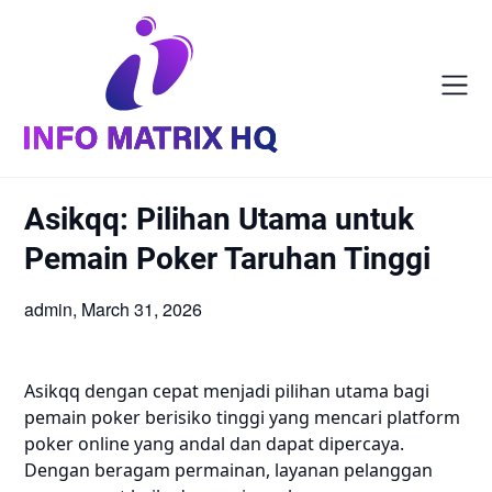
Skip
to
content
Asikqq: Pilihan Utama untuk
Pemain Poker Taruhan Tinggi
admin,
March 31, 2026
Asikqq dengan cepat menjadi pilihan utama bagi
pemain poker berisiko tinggi yang mencari platform
poker online yang andal dan dapat dipercaya.
Dengan beragam permainan, layanan pelanggan