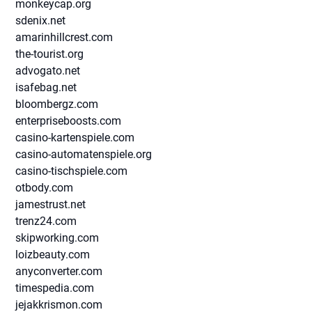
monkeycap.org
sdenix.net
amarinhillcrest.com
the-tourist.org
advogato.net
isafebag.net
bloombergz.com
enterpriseboosts.com
casino-kartenspiele.com
casino-automatenspiele.org
casino-tischspiele.com
otbody.com
jamestrust.net
trenz24.com
skipworking.com
loizbeauty.com
anyconverter.com
timespedia.com
jejakkrismon.com