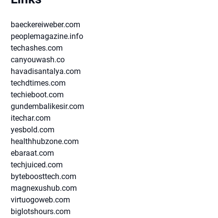
baeckereiweber.com
peoplemagazine.info
techashes.com
canyouwash.co
havadisantalya.com
techdtimes.com
techieboot.com
gundembalikesir.com
itechar.com
yesbold.com
healthhubzone.com
ebaraat.com
techjuiced.com
byteboosttech.com
magnexushub.com
virtuogoweb.com
biglotshours.com