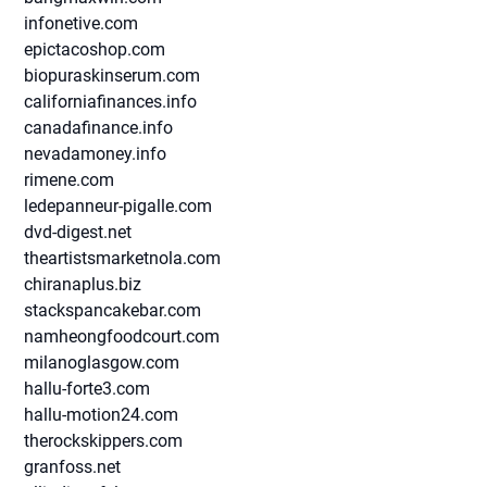
infonetive.com
epictacoshop.com
biopuraskinserum.com
californiafinances.info
canadafinance.info
nevadamoney.info
rimene.com
ledepanneur-pigalle.com
dvd-digest.net
theartistsmarketnola.com
chiranaplus.biz
stackspancakebar.com
namheongfoodcourt.com
milanoglasgow.com
hallu-forte3.com
hallu-motion24.com
therockskippers.com
granfoss.net