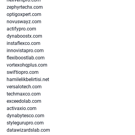
zephyrtechx.com
optigoxpert.com
novuswayz.com
actifypro.com
dynaboostx.com
instaflexco.com
innovistapro.com
flexiboostlab.com
vortexohqplus.com
swiftiopro.com
hamilelikbelirtisi.net
versalotech.com
techmaxco.com
exceedolab.com
activaxio.com
dynabytesco.com
stylegurupro.com
datawizardslab.com