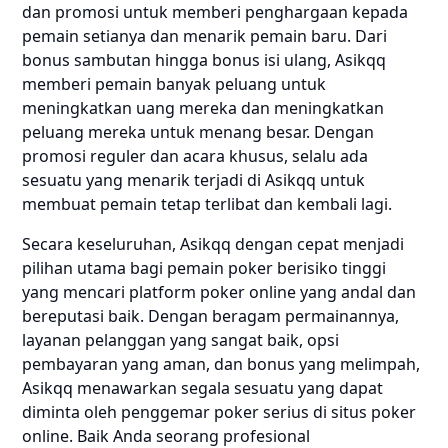
dan promosi untuk memberi penghargaan kepada
pemain setianya dan menarik pemain baru. Dari
bonus sambutan hingga bonus isi ulang, Asikqq
memberi pemain banyak peluang untuk
meningkatkan uang mereka dan meningkatkan
peluang mereka untuk menang besar. Dengan
promosi reguler dan acara khusus, selalu ada
sesuatu yang menarik terjadi di Asikqq untuk
membuat pemain tetap terlibat dan kembali lagi.
Secara keseluruhan, Asikqq dengan cepat menjadi
pilihan utama bagi pemain poker berisiko tinggi
yang mencari platform poker online yang andal dan
bereputasi baik. Dengan beragam permainannya,
layanan pelanggan yang sangat baik, opsi
pembayaran yang aman, dan bonus yang melimpah,
Asikqq menawarkan segala sesuatu yang dapat
diminta oleh penggemar poker serius di situs poker
online. Baik Anda seorang profesional