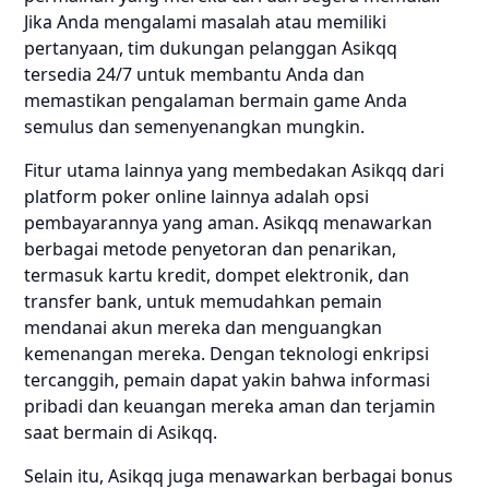
Jika Anda mengalami masalah atau memiliki
pertanyaan, tim dukungan pelanggan Asikqq
tersedia 24/7 untuk membantu Anda dan
memastikan pengalaman bermain game Anda
semulus dan semenyenangkan mungkin.
Fitur utama lainnya yang membedakan Asikqq dari
platform poker online lainnya adalah opsi
pembayarannya yang aman. Asikqq menawarkan
berbagai metode penyetoran dan penarikan,
termasuk kartu kredit, dompet elektronik, dan
transfer bank, untuk memudahkan pemain
mendanai akun mereka dan menguangkan
kemenangan mereka. Dengan teknologi enkripsi
tercanggih, pemain dapat yakin bahwa informasi
pribadi dan keuangan mereka aman dan terjamin
saat bermain di Asikqq.
Selain itu, Asikqq juga menawarkan berbagai bonus