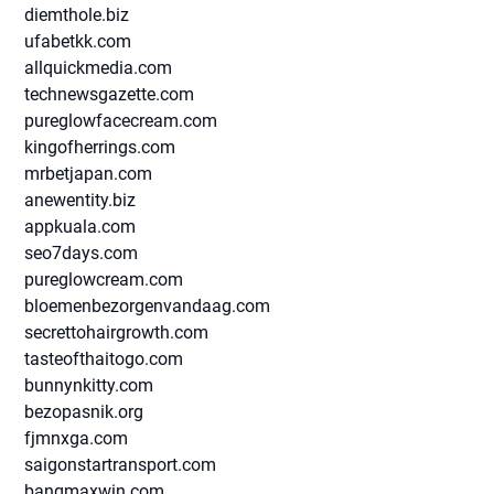
diemthole.biz
ufabetkk.com
allquickmedia.com
technewsgazette.com
pureglowfacecream.com
kingofherrings.com
mrbetjapan.com
anewentity.biz
appkuala.com
seo7days.com
pureglowcream.com
bloemenbezorgenvandaag.com
secrettohairgrowth.com
tasteofthaitogo.com
bunnynkitty.com
bezopasnik.org
fjmnxga.com
saigonstartransport.com
bangmaxwin.com