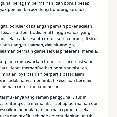
guna, beragam permainan, dan bonus besar,
ak pemain berbondong-bondong ke situs ini
gitu populer di kalangan pemain poker adalah
Texas Hold’em tradisional hingga variasi yang
ud, selalu ada sesuatu untuk semua orang di situs
ainan uang, turnamen, dan sit-and-go,
laman bermain game sesuai preferensi mereka.
sikqq juga menawarkan bonus dan promosi yang
 baru dapat memanfaatkan bonus sambutan,
balan loyalitas dan berpartisipasi dalam
s ini tidak hanya menambah keseruan bermain,
i pemain untuk menang besar.
antarmukanya yang ramah pengguna. Situs ini
elas tentang cara memainkan setiap permainan dan
yesuaikan pengalaman bermain game mereka
suara dan grafik, sehingga memudahkan untuk