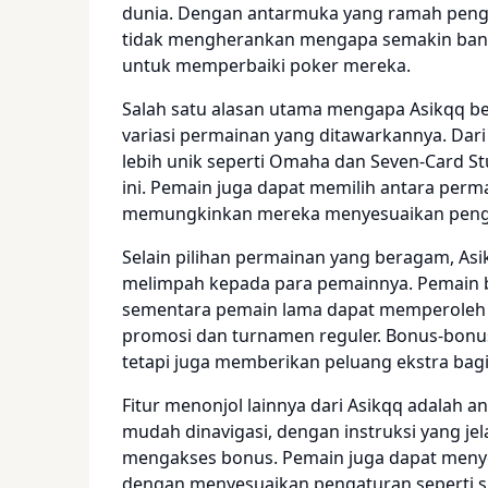
dunia. Dengan antarmuka yang ramah peng
tidak mengherankan mengapa semakin bany
untuk memperbaiki poker mereka.
Salah satu alasan utama mengapa Asikqq be
variasi permainan yang ditawarkannya. Dari 
lebih unik seperti Omaha dan Seven-Card St
ini. Pemain juga dapat memilih antara perm
memungkinkan mereka menyesuaikan penga
Selain pilihan permainan yang beragam, A
melimpah kepada para pemainnya. Pemain
sementara pemain lama dapat memperoleh im
promosi dan turnamen reguler. Bonus-bonu
tetapi juga memberikan peluang ekstra bag
Fitur menonjol lainnya dari Asikqq adalah 
mudah dinavigasi, dengan instruksi yang j
mengakses bonus. Pemain juga dapat men
dengan menyesuaikan pengaturan seperti 