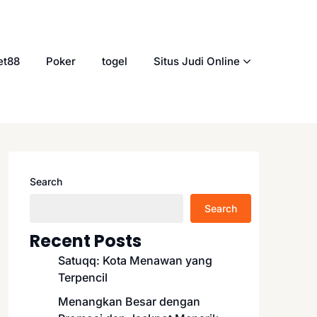
et88
Poker
togel
Situs Judi Online
Search
Search
Recent Posts
Satuqq: Kota Menawan yang
Terpencil
Menangkan Besar dengan