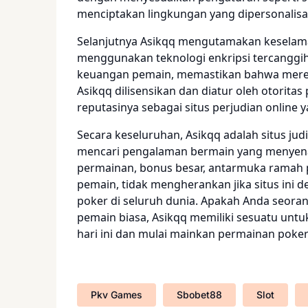
menciptakan lingkungan yang dipersonalis
Selanjutnya Asikqq mengutamakan keselama
menggunakan teknologi enkripsi tercanggih
keuangan pemain, memastikan bahwa mereka
Asikqq dilisensikan dan diatur oleh otori
reputasinya sebagai situs perjudian online 
Secara keseluruhan, Asikqq adalah situs jud
mencari pengalaman bermain yang menyen
permainan, bonus besar, antarmuka ramah
pemain, tidak mengherankan jika situs ini 
poker di seluruh dunia. Apakah Anda seora
pemain biasa, Asikqq memiliki sesuatu un
hari ini dan mulai mainkan permainan poker 
Pkv Games
Sbobet88
Slot