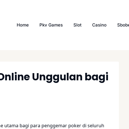
Home
Pkv Games
Slot
Casino
Sbob
 Online Unggulan bagi
ine utama bagi para penggemar poker di seluruh