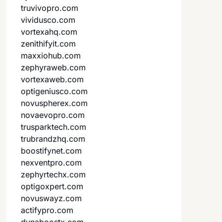
truvivopro.com
vividusco.com
vortexahq.com
zenithifyit.com
maxxiohub.com
zephyraweb.com
vortexaweb.com
optigeniusco.com
novuspherex.com
novaevopro.com
trusparktech.com
trubrandzhq.com
boostifynet.com
nexventpro.com
zephyrtechx.com
optigoxpert.com
novuswayz.com
actifypro.com