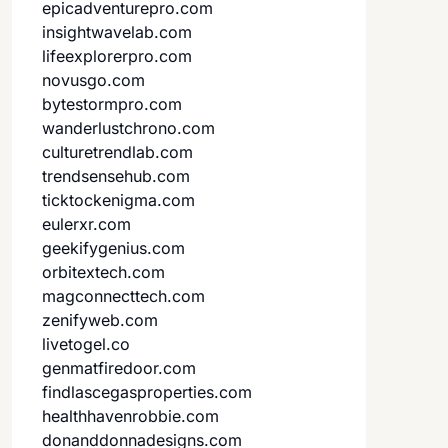
epicadventurepro.com
insightwavelab.com
lifeexplorerpro.com
novusgo.com
bytestormpro.com
wanderlustchrono.com
culturetrendlab.com
trendsensehub.com
ticktockenigma.com
eulerxr.com
geekifygenius.com
orbitextech.com
magconnecttech.com
zenifyweb.com
livetogel.co
genmatfiredoor.com
findlascegasproperties.com
healthhavenrobbie.com
donanddonnadesigns.com