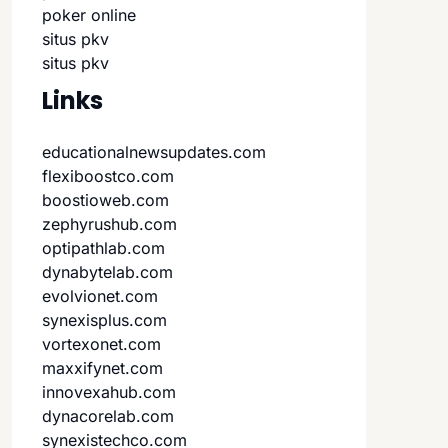
poker online
situs pkv
situs pkv
Links
educationalnewsupdates.com
flexiboostco.com
boostioweb.com
zephyrushub.com
optipathlab.com
dynabytelab.com
evolvionet.com
synexisplus.com
vortexonet.com
maxxifynet.com
innovexahub.com
dynacorelab.com
synexistechco.com