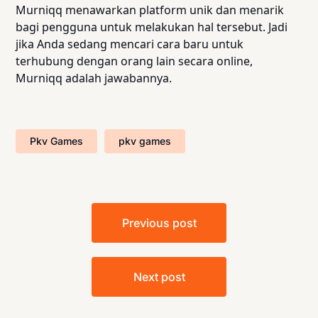
Murniqq menawarkan platform unik dan menarik
bagi pengguna untuk melakukan hal tersebut. Jadi
jika Anda sedang mencari cara baru untuk
terhubung dengan orang lain secara online,
Murniqq adalah jawabannya.
Pkv Games
pkv games
Post
Previous post
navigation
Next post