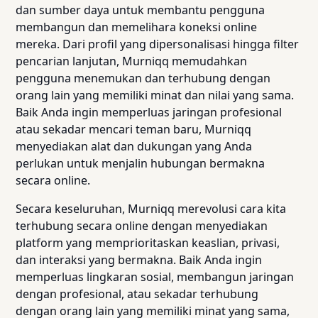
dan sumber daya untuk membantu pengguna
membangun dan memelihara koneksi online
mereka. Dari profil yang dipersonalisasi hingga filter
pencarian lanjutan, Murniqq memudahkan
pengguna menemukan dan terhubung dengan
orang lain yang memiliki minat dan nilai yang sama.
Baik Anda ingin memperluas jaringan profesional
atau sekadar mencari teman baru, Murniqq
menyediakan alat dan dukungan yang Anda
perlukan untuk menjalin hubungan bermakna
secara online.
Secara keseluruhan, Murniqq merevolusi cara kita
terhubung secara online dengan menyediakan
platform yang memprioritaskan keaslian, privasi,
dan interaksi yang bermakna. Baik Anda ingin
memperluas lingkaran sosial, membangun jaringan
dengan profesional, atau sekadar terhubung
dengan orang lain yang memiliki minat yang sama,