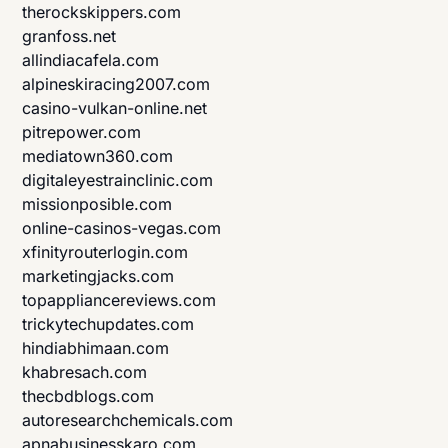
therockskippers.com
granfoss.net
allindiacafela.com
alpineskiracing2007.com
casino-vulkan-online.net
pitrepower.com
mediatown360.com
digitaleyestrainclinic.com
missionposible.com
online-casinos-vegas.com
xfinityrouterlogin.com
marketingjacks.com
topappliancereviews.com
trickytechupdates.com
hindiabhimaan.com
khabresach.com
thecbdblogs.com
autoresearchchemicals.com
apnabusinesskaro.com