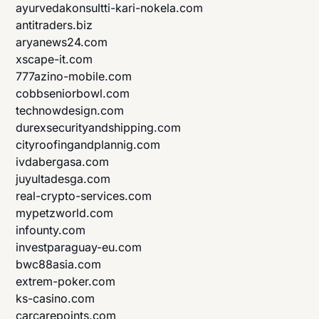
ayurvedakonsultti-kari-nokela.com
antitraders.biz
aryanews24.com
xscape-it.com
777azino-mobile.com
cobbseniorbowl.com
technowdesign.com
durexsecurityandshipping.com
cityroofingandplannig.com
ivdabergasa.com
juyultadesga.com
real-crypto-services.com
mypetzworld.com
infounty.com
investparaguay-eu.com
bwc88asia.com
extrem-poker.com
ks-casino.com
carcarepoints.com