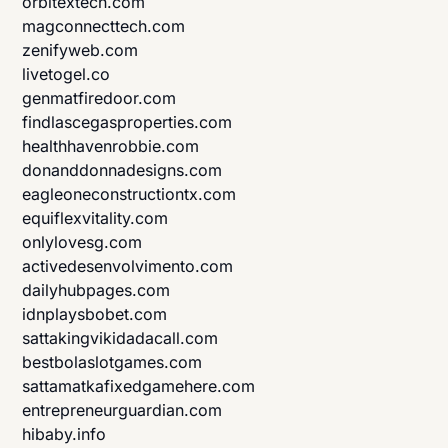
orbitextech.com
magconnecttech.com
zenifyweb.com
livetogel.co
genmatfiredoor.com
findlascegasproperties.com
healthhavenrobbie.com
donanddonnadesigns.com
eagleoneconstructiontx.com
equiflexvitality.com
onlylovesg.com
activedesenvolvimento.com
dailyhubpages.com
idnplaysbobet.com
sattakingvikidadacall.com
bestbolaslotgames.com
sattamatkafixedgamehere.com
entrepreneurguardian.com
hibaby.info