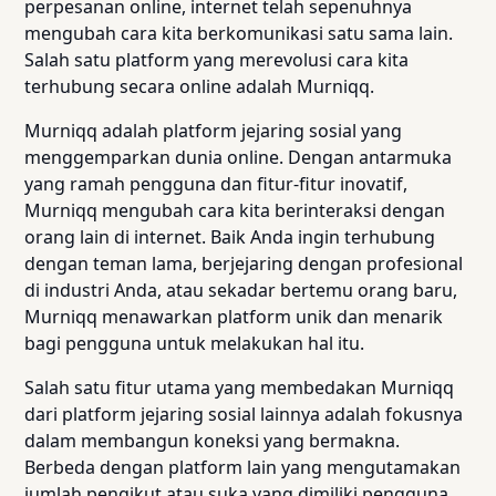
perpesanan online, internet telah sepenuhnya
mengubah cara kita berkomunikasi satu sama lain.
Salah satu platform yang merevolusi cara kita
terhubung secara online adalah Murniqq.
Murniqq adalah platform jejaring sosial yang
menggemparkan dunia online. Dengan antarmuka
yang ramah pengguna dan fitur-fitur inovatif,
Murniqq mengubah cara kita berinteraksi dengan
orang lain di internet. Baik Anda ingin terhubung
dengan teman lama, berjejaring dengan profesional
di industri Anda, atau sekadar bertemu orang baru,
Murniqq menawarkan platform unik dan menarik
bagi pengguna untuk melakukan hal itu.
Salah satu fitur utama yang membedakan Murniqq
dari platform jejaring sosial lainnya adalah fokusnya
dalam membangun koneksi yang bermakna.
Berbeda dengan platform lain yang mengutamakan
jumlah pengikut atau suka yang dimiliki pengguna,