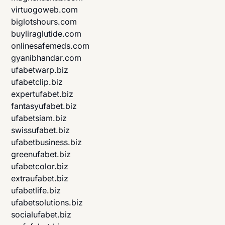
virtuogoweb.com
biglotshours.com
buyliraglutide.com
onlinesafemeds.com
gyanibhandar.com
ufabetwarp.biz
ufabetclip.biz
expertufabet.biz
fantasyufabet.biz
ufabetsiam.biz
swissufabet.biz
ufabetbusiness.biz
greenufabet.biz
ufabetcolor.biz
extraufabet.biz
ufabetlife.biz
ufabetsolutions.biz
socialufabet.biz