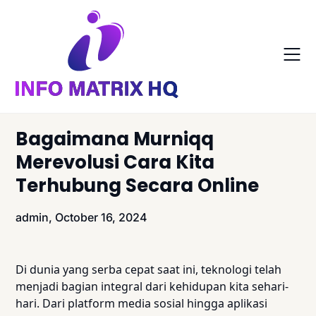
Skip
to
content
Bagaimana Murniqq
Merevolusi Cara Kita
Terhubung Secara Online
admin,
October 16, 2024
Di dunia yang serba cepat saat ini, teknologi telah
menjadi bagian integral dari kehidupan kita sehari-
hari. Dari platform media sosial hingga aplikasi