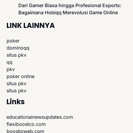
Dari Gamer Biasa hingga Profesional Esports:
Bagaimana Hobiqq Merevolusi Game Online
LINK LAINNYA
poker
dominoqq
situs pkv
qq
pkv
poker online
situs pkv
situs pkv
Links
educationalnewsupdates.com
flexiboostco.com
boostioweb.com