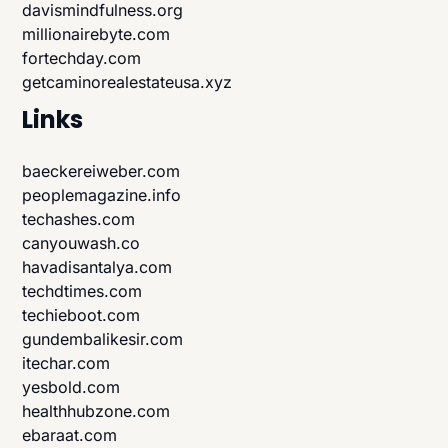
davismindfulness.org
millionairebyte.com
fortechday.com
getcaminorealestateusa.xyz
Links
baeckereiweber.com
peoplemagazine.info
techashes.com
canyouwash.co
havadisantalya.com
techdtimes.com
techieboot.com
gundembalikesir.com
itechar.com
yesbold.com
healthhubzone.com
ebaraat.com