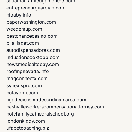
sattamatkafixedgamehere.com
entrepreneurguardian.com
hibaby.info
paperwashington.com
weedemup.com
bestchancecasino.com
bilalliaqat.com
autodispensadores.com
inductioncooktopp.com
newsmedicaltoday.com
roofingnevada.info
magconnectx.com
synexispro.com
holayomi.com
ligadeciclismodecundinamarca.com
nashvilleworkerscompensationattorney.com
holyfamilycathedralschool.org
londonkiddy.com
ufabetcoaching.biz