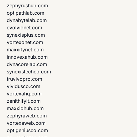
zephyrushub.com
optipathlab.com
dynabytelab.com
evolvionet.com
synexisplus.com
vortexonet.com
maxxifynet.com
innovexahub.com
dynacorelab.com
synexistechco.com
truvivopro.com
vividusco.com
vortexahq.com
zenithifyit.com
maxxiohub.com
zephyraweb.com
vortexaweb.com
optigeniusco.com