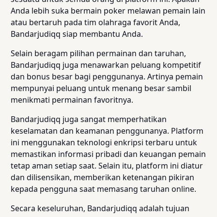
Anda lebih suka bermain poker melawan pemain lain
atau bertaruh pada tim olahraga favorit Anda,
Bandarjudiqq siap membantu Anda.
Selain beragam pilihan permainan dan taruhan,
Bandarjudiqq juga menawarkan peluang kompetitif
dan bonus besar bagi penggunanya. Artinya pemain
mempunyai peluang untuk menang besar sambil
menikmati permainan favoritnya.
Bandarjudiqq juga sangat memperhatikan
keselamatan dan keamanan penggunanya. Platform
ini menggunakan teknologi enkripsi terbaru untuk
memastikan informasi pribadi dan keuangan pemain
tetap aman setiap saat. Selain itu, platform ini diatur
dan dilisensikan, memberikan ketenangan pikiran
kepada pengguna saat memasang taruhan online.
Secara keseluruhan, Bandarjudiqq adalah tujuan