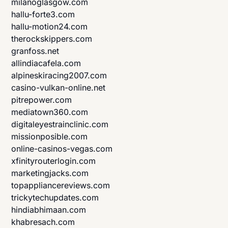
milanoglasgow.com
hallu-forte3.com
hallu-motion24.com
therockskippers.com
granfoss.net
allindiacafela.com
alpineskiracing2007.com
casino-vulkan-online.net
pitrepower.com
mediatown360.com
digitaleyestrainclinic.com
missionposible.com
online-casinos-vegas.com
xfinityrouterlogin.com
marketingjacks.com
topappliancereviews.com
trickytechupdates.com
hindiabhimaan.com
khabresach.com