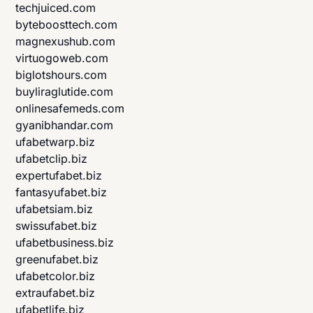
techjuiced.com
byteboosttech.com
magnexushub.com
virtuogoweb.com
biglotshours.com
buyliraglutide.com
onlinesafemeds.com
gyanibhandar.com
ufabetwarp.biz
ufabetclip.biz
expertufabet.biz
fantasyufabet.biz
ufabetsiam.biz
swissufabet.biz
ufabetbusiness.biz
greenufabet.biz
ufabetcolor.biz
extraufabet.biz
ufabetlife.biz