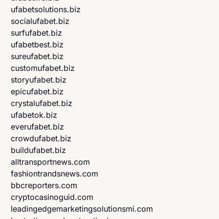
ufabetsolutions.biz
socialufabet.biz
surfufabet.biz
ufabetbest.biz
sureufabet.biz
customufabet.biz
storyufabet.biz
epicufabet.biz
crystalufabet.biz
ufabetok.biz
everufabet.biz
crowdufabet.biz
buildufabet.biz
alltransportnews.com
fashiontrandsnews.com
bbcreporters.com
cryptocasinoguid.com
leadingedgemarketingsolutionsmi.com