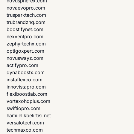
novuspherex.com
novaevopro.com
trusparktech.com
trubrandzhq.com
boostifynet.com
nexventpro.com
zephyrtechx.com
optigoxpert.com
novuswayz.com
actifypro.com
dynaboostx.com
instaflexco.com
innovistapro.com
flexiboostlab.com
vortexohqplus.com
swiftiopro.com
hamilelikbelirtisi.net
versalotech.com
techmaxco.com