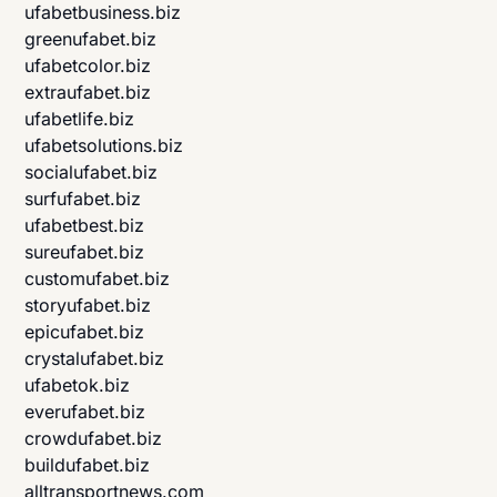
ufabetbusiness.biz
greenufabet.biz
ufabetcolor.biz
extraufabet.biz
ufabetlife.biz
ufabetsolutions.biz
socialufabet.biz
surfufabet.biz
ufabetbest.biz
sureufabet.biz
customufabet.biz
storyufabet.biz
epicufabet.biz
crystalufabet.biz
ufabetok.biz
everufabet.biz
crowdufabet.biz
buildufabet.biz
alltransportnews.com