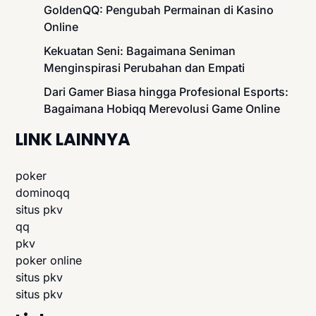
GoldenQQ: Pengubah Permainan di Kasino
Online
Kekuatan Seni: Bagaimana Seniman
Menginspirasi Perubahan dan Empati
Dari Gamer Biasa hingga Profesional Esports:
Bagaimana Hobiqq Merevolusi Game Online
LINK LAINNYA
poker
dominoqq
situs pkv
qq
pkv
poker online
situs pkv
situs pkv