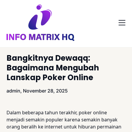
Skip
to
content
Bangkitnya Dewaqq:
Bagaimana Mengubah
Lanskap Poker Online
admin,
November 28, 2025
Dalam beberapa tahun terakhir, poker online
menjadi semakin populer karena semakin banyak
orang beralih ke internet untuk hiburan permainan