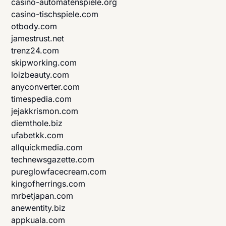
casino-automatenspiele.org
casino-tischspiele.com
otbody.com
jamestrust.net
trenz24.com
skipworking.com
loizbeauty.com
anyconverter.com
timespedia.com
jejakkrismon.com
diemthole.biz
ufabetkk.com
allquickmedia.com
technewsgazette.com
pureglowfacecream.com
kingofherrings.com
mrbetjapan.com
anewentity.biz
appkuala.com