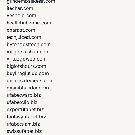
gundembalikesir.com
itechar.com
yesbold.com
healthhubzone.com
ebaraat.com
techjuiced.com
byteboosttech.com
magnexushub.com
virtuogoweb.com
biglotshours.com
buyliraglutide.com
onlinesafemeds.com
gyanibhandar.com
ufabetwarp.biz
ufabetclip.biz
expertufabet.biz
fantasyufabet.biz
ufabetsiam.biz
swissufabet.biz