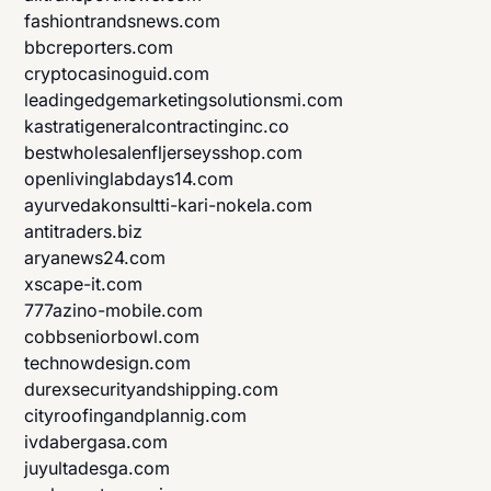
fashiontrandsnews.com
bbcreporters.com
cryptocasinoguid.com
leadingedgemarketingsolutionsmi.com
kastratigeneralcontractinginc.co
bestwholesalenfljerseysshop.com
openlivinglabdays14.com
ayurvedakonsultti-kari-nokela.com
antitraders.biz
aryanews24.com
xscape-it.com
777azino-mobile.com
cobbseniorbowl.com
technowdesign.com
durexsecurityandshipping.com
cityroofingandplannig.com
ivdabergasa.com
juyultadesga.com