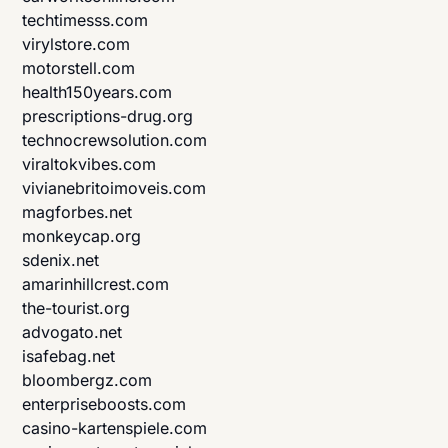
techtimesss.com
virylstore.com
motorstell.com
health150years.com
prescriptions-drug.org
technocrewsolution.com
viraltokvibes.com
vivianebritoimoveis.com
magforbes.net
monkeycap.org
sdenix.net
amarinhillcrest.com
the-tourist.org
advogato.net
isafebag.net
bloombergz.com
enterpriseboosts.com
casino-kartenspiele.com