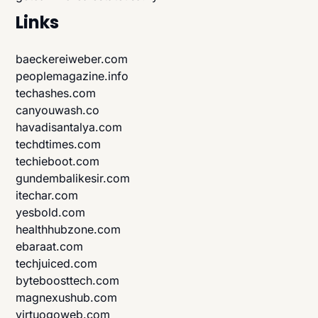
Links
baeckereiweber.com
peoplemagazine.info
techashes.com
canyouwash.co
havadisantalya.com
techdtimes.com
techieboot.com
gundembalikesir.com
itechar.com
yesbold.com
healthhubzone.com
ebaraat.com
techjuiced.com
byteboosttech.com
magnexushub.com
virtuogoweb.com