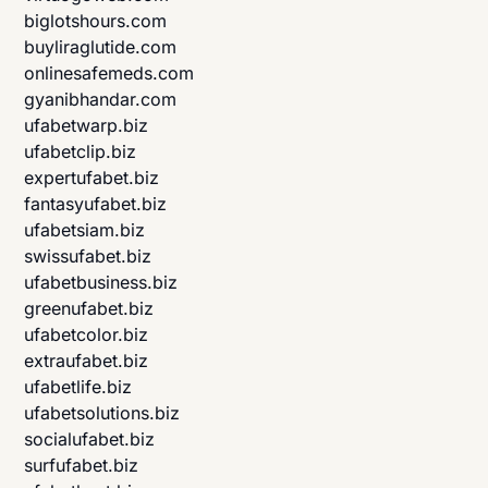
biglotshours.com
buyliraglutide.com
onlinesafemeds.com
gyanibhandar.com
ufabetwarp.biz
ufabetclip.biz
expertufabet.biz
fantasyufabet.biz
ufabetsiam.biz
swissufabet.biz
ufabetbusiness.biz
greenufabet.biz
ufabetcolor.biz
extraufabet.biz
ufabetlife.biz
ufabetsolutions.biz
socialufabet.biz
surfufabet.biz