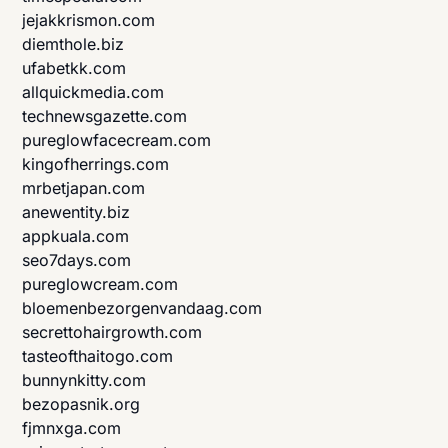
jejakkrismon.com
diemthole.biz
ufabetkk.com
allquickmedia.com
technewsgazette.com
pureglowfacecream.com
kingofherrings.com
mrbetjapan.com
anewentity.biz
appkuala.com
seo7days.com
pureglowcream.com
bloemenbezorgenvandaag.com
secrettohairgrowth.com
tasteofthaitogo.com
bunnynkitty.com
bezopasnik.org
fjmnxga.com