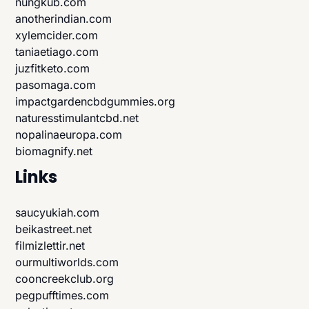
nungkub.com
anotherindian.com
xylemcider.com
taniaetiago.com
juzfitketo.com
pasomaga.com
impactgardencbdgummies.org
naturesstimulantcbd.net
nopalinaeuropa.com
biomagnify.net
Links
saucyukiah.com
beikastreet.net
filmizlettir.net
ourmultiworlds.com
cooncreekclub.org
pegpufftimes.com