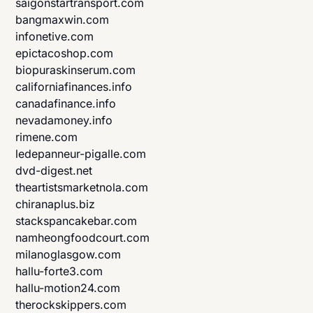
saigonstartransport.com
bangmaxwin.com
infonetive.com
epictacoshop.com
biopuraskinserum.com
californiafinances.info
canadafinance.info
nevadamoney.info
rimene.com
ledepanneur-pigalle.com
dvd-digest.net
theartistsmarketnola.com
chiranaplus.biz
stackspancakebar.com
namheongfoodcourt.com
milanoglasgow.com
hallu-forte3.com
hallu-motion24.com
therockskippers.com