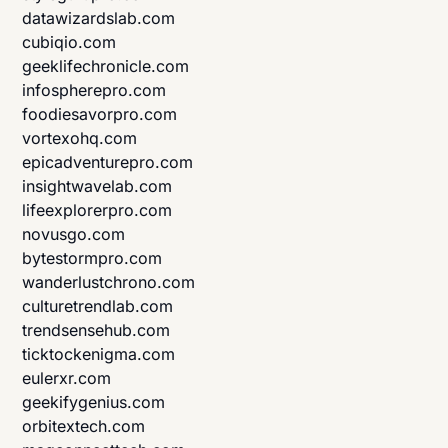
datawizardslab.com
cubiqio.com
geeklifechronicle.com
infospherepro.com
foodiesavorpro.com
vortexohq.com
epicadventurepro.com
insightwavelab.com
lifeexplorerpro.com
novusgo.com
bytestormpro.com
wanderlustchrono.com
culturetrendlab.com
trendsensehub.com
ticktockenigma.com
eulerxr.com
geekifygenius.com
orbitextech.com