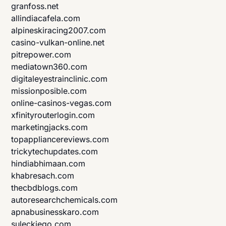
granfoss.net
allindiacafela.com
alpineskiracing2007.com
casino-vulkan-online.net
pitrepower.com
mediatown360.com
digitaleyestrainclinic.com
missionposible.com
online-casinos-vegas.com
xfinityrouterlogin.com
marketingjacks.com
topappliancereviews.com
trickytechupdates.com
hindiabhimaan.com
khabresach.com
thecbdblogs.com
autoresearchchemicals.com
apnabusinesskaro.com
suleckiego.com