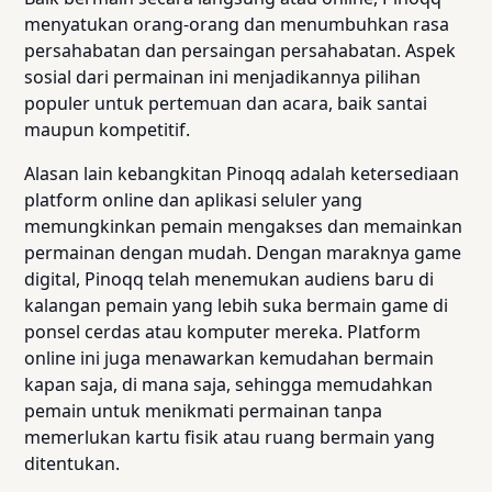
menyatukan orang-orang dan menumbuhkan rasa
persahabatan dan persaingan persahabatan. Aspek
sosial dari permainan ini menjadikannya pilihan
populer untuk pertemuan dan acara, baik santai
maupun kompetitif.
Alasan lain kebangkitan Pinoqq adalah ketersediaan
platform online dan aplikasi seluler yang
memungkinkan pemain mengakses dan memainkan
permainan dengan mudah. Dengan maraknya game
digital, Pinoqq telah menemukan audiens baru di
kalangan pemain yang lebih suka bermain game di
ponsel cerdas atau komputer mereka. Platform
online ini juga menawarkan kemudahan bermain
kapan saja, di mana saja, sehingga memudahkan
pemain untuk menikmati permainan tanpa
memerlukan kartu fisik atau ruang bermain yang
ditentukan.