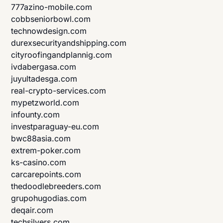
777azino-mobile.com
cobbseniorbowl.com
technowdesign.com
durexsecurityandshipping.com
cityroofingandplannig.com
ivdabergasa.com
juyultadesga.com
real-crypto-services.com
mypetzworld.com
infounty.com
investparaguay-eu.com
bwc88asia.com
extrem-poker.com
ks-casino.com
carcarepoints.com
thedoodlebreeders.com
grupohugodias.com
deqair.com
techsilvers.com