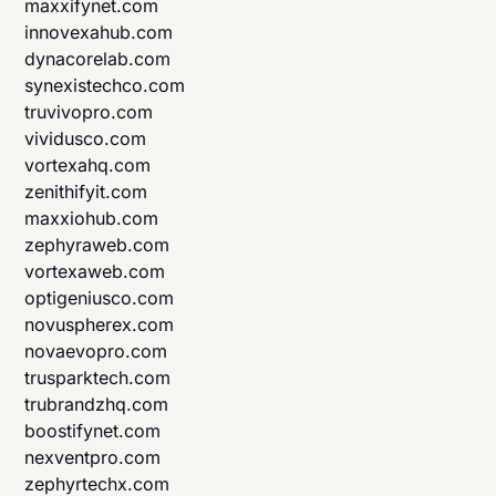
maxxifynet.com
innovexahub.com
dynacorelab.com
synexistechco.com
truvivopro.com
vividusco.com
vortexahq.com
zenithifyit.com
maxxiohub.com
zephyraweb.com
vortexaweb.com
optigeniusco.com
novuspherex.com
novaevopro.com
trusparktech.com
trubrandzhq.com
boostifynet.com
nexventpro.com
zephyrtechx.com