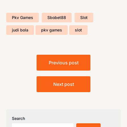
Pkv Games
Sbobet88
Slot
judi bola
pkv games
slot
Post
Previous post
navigation
Next post
Search