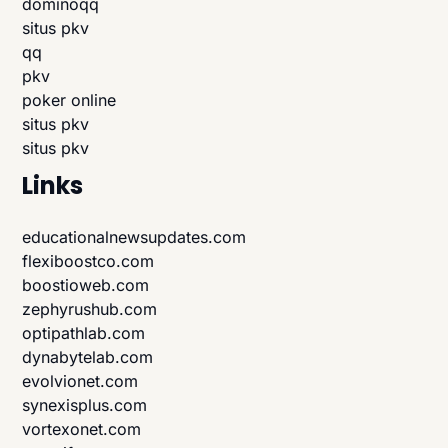
dominoqq
situs pkv
qq
pkv
poker online
situs pkv
situs pkv
Links
educationalnewsupdates.com
flexiboostco.com
boostioweb.com
zephyrushub.com
optipathlab.com
dynabytelab.com
evolvionet.com
synexisplus.com
vortexonet.com