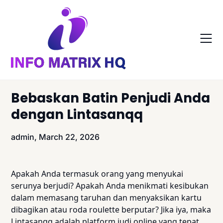
Skip
to
content
Bebaskan Batin Penjudi Anda
dengan Lintasanqq
admin,
March 22, 2026
Apakah Anda termasuk orang yang menyukai
serunya berjudi? Apakah Anda menikmati kesibukan
dalam memasang taruhan dan menyaksikan kartu
dibagikan atau roda roulette berputar? Jika iya, maka
Lintasanqq adalah platform judi online yang tepat