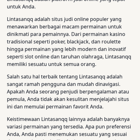
untuk Anda.
Lintasanqq adalah situs judi online populer yang
menawarkan berbagai macam permainan untuk
dinikmati para pemainnya. Dari permainan kasino
tradisional seperti poker, blackjack, dan roulette
hingga permainan yang lebih modern dan inovatif
seperti slot online dan taruhan olahraga, Lintasanqq
memiliki sesuatu untuk semua orang.
Salah satu hal terbaik tentang Lintasanqq adalah
sangat ramah pengguna dan mudah dinavigasi.
Apakah Anda seorang penjudi berpengalaman atau
pemula, Anda tidak akan kesulitan menjelajahi situs
ini dan memulai permainan favorit Anda.
Keistimewaan Lintasanqq lainnya adalah banyaknya
variasi permainan yang tersedia. Apa pun preferensi
Anda, Anda pasti menemukan sesuatu yang sesuai