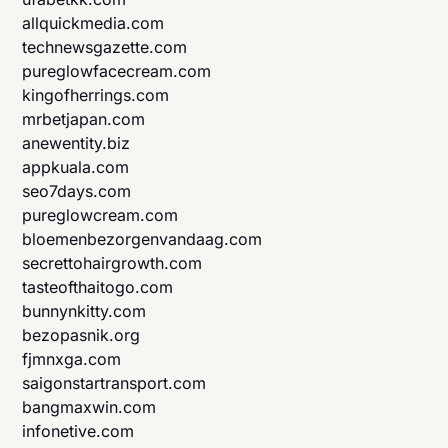
allquickmedia.com
technewsgazette.com
pureglowfacecream.com
kingofherrings.com
mrbetjapan.com
anewentity.biz
appkuala.com
seo7days.com
pureglowcream.com
bloemenbezorgenvandaag.com
secrettohairgrowth.com
tasteofthaitogo.com
bunnynkitty.com
bezopasnik.org
fjmnxga.com
saigonstartransport.com
bangmaxwin.com
infonetive.com