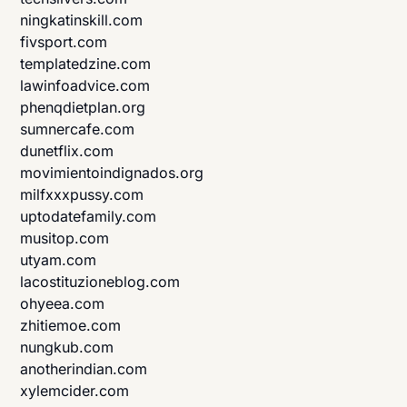
ningkatinskill.com
fivsport.com
templatedzine.com
lawinfoadvice.com
phenqdietplan.org
sumnercafe.com
dunetflix.com
movimientoindignados.org
milfxxxpussy.com
uptodatefamily.com
musitop.com
utyam.com
lacostituzioneblog.com
ohyeea.com
zhitiemoe.com
nungkub.com
anotherindian.com
xylemcider.com