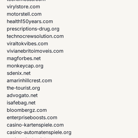
virylstore.com
motorstell.com
health150years.com
prescriptions-drug.org
technocrewsolution.com
viraltokvibes.com
vivianebritoimoveis.com
magforbes.net
monkeycap.org
sdenix.net
amarinhillcrest.com
the-tourist.org
advogato.net
isafebag.net
bloombergz.com
enterpriseboosts.com
casino-kartenspiele.com
casino-automatenspiele.org