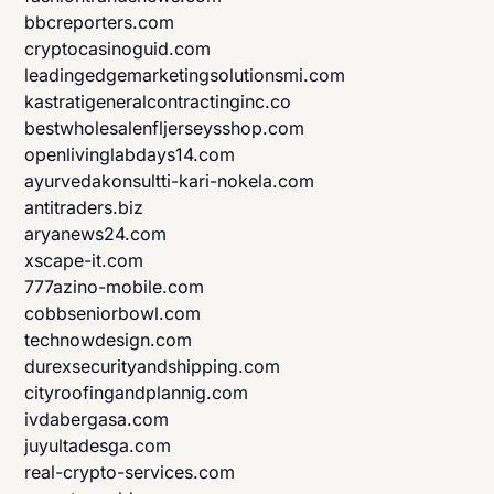
bbcreporters.com
cryptocasinoguid.com
leadingedgemarketingsolutionsmi.com
kastratigeneralcontractinginc.co
bestwholesalenfljerseysshop.com
openlivinglabdays14.com
ayurvedakonsultti-kari-nokela.com
antitraders.biz
aryanews24.com
xscape-it.com
777azino-mobile.com
cobbseniorbowl.com
technowdesign.com
durexsecurityandshipping.com
cityroofingandplannig.com
ivdabergasa.com
juyultadesga.com
real-crypto-services.com