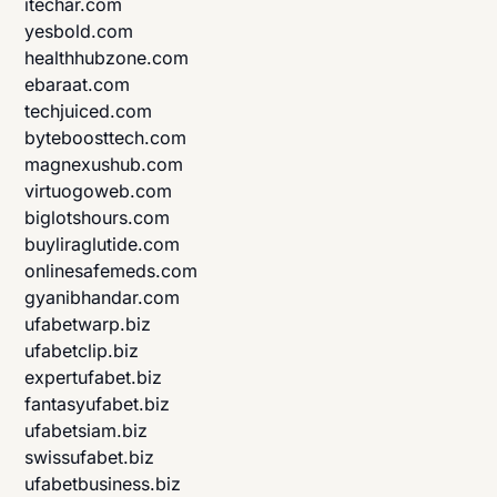
itechar.com
yesbold.com
healthhubzone.com
ebaraat.com
techjuiced.com
byteboosttech.com
magnexushub.com
virtuogoweb.com
biglotshours.com
buyliraglutide.com
onlinesafemeds.com
gyanibhandar.com
ufabetwarp.biz
ufabetclip.biz
expertufabet.biz
fantasyufabet.biz
ufabetsiam.biz
swissufabet.biz
ufabetbusiness.biz