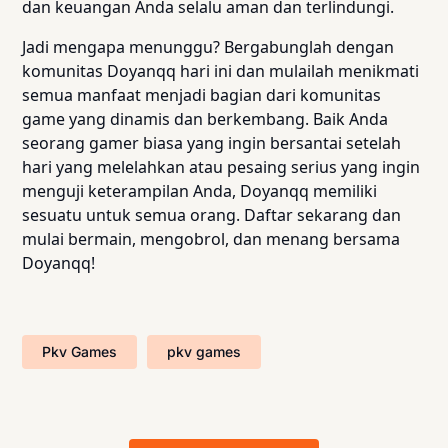
dan keuangan Anda selalu aman dan terlindungi.
Jadi mengapa menunggu? Bergabunglah dengan
komunitas Doyanqq hari ini dan mulailah menikmati
semua manfaat menjadi bagian dari komunitas
game yang dinamis dan berkembang. Baik Anda
seorang gamer biasa yang ingin bersantai setelah
hari yang melelahkan atau pesaing serius yang ingin
menguji keterampilan Anda, Doyanqq memiliki
sesuatu untuk semua orang. Daftar sekarang dan
mulai bermain, mengobrol, dan menang bersama
Doyanqq!
Pkv Games
pkv games
Post