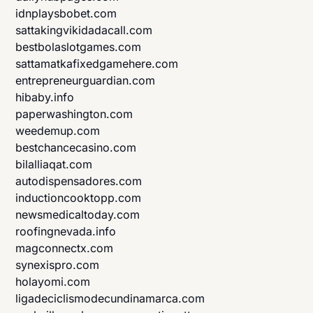
idnplaysbobet.com
sattakingvikidadacall.com
bestbolaslotgames.com
sattamatkafixedgamehere.com
entrepreneurguardian.com
hibaby.info
paperwashington.com
weedemup.com
bestchancecasino.com
bilalliaqat.com
autodispensadores.com
inductioncooktopp.com
newsmedicaltoday.com
roofingnevada.info
magconnectx.com
synexispro.com
holayomi.com
ligadeciclismodecundinamarca.com