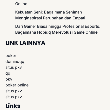
Online
Kekuatan Seni: Bagaimana Seniman
Menginspirasi Perubahan dan Empati
Dari Gamer Biasa hingga Profesional Esports:
Bagaimana Hobiqq Merevolusi Game Online
LINK LAINNYA
poker
dominoqq
situs pkv
qq
pkv
poker online
situs pkv
situs pkv
Links