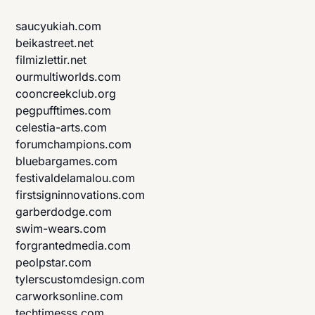
saucyukiah.com
beikastreet.net
filmizlettir.net
ourmultiworlds.com
cooncreekclub.org
pegpufftimes.com
celestia-arts.com
forumchampions.com
bluebargames.com
festivaldelamalou.com
firstsigninnovations.com
garberdodge.com
swim-wears.com
forgrantedmedia.com
peolpstar.com
tylerscustomdesign.com
carworksonline.com
techtimesss.com