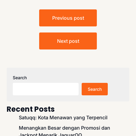
Post
Previous post
navigation
Next post
Search
Search
Recent Posts
Satuqq: Kota Menawan yang Terpencil
Menangkan Besar dengan Promosi dan
Jackpot Menarik JaguarQQ