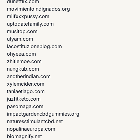
dunetflix.com
movimientoindignados.org
milfxxxpussy.com
uptodatefamily.com
musitop.com
utyam.com
lacostituzioneblog.com
ohyeea.com
zhitiemoe.com
nungkub.com
anotherindian.com
xylemcider.com
taniaetiago.com
juzfitketo.com
pasomaga.com
impactgardencbdgummies.org
naturesstimulantcbd.net
nopalinaeuropa.com
biomagnify.net