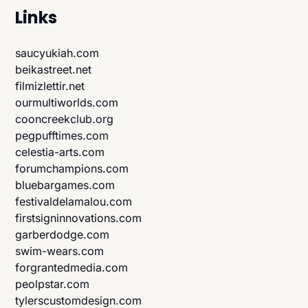
Links
saucyukiah.com
beikastreet.net
filmizlettir.net
ourmultiworlds.com
cooncreekclub.org
pegpufftimes.com
celestia-arts.com
forumchampions.com
bluebargames.com
festivaldelamalou.com
firstsigninnovations.com
garberdodge.com
swim-wears.com
forgrantedmedia.com
peolpstar.com
tylerscustomdesign.com