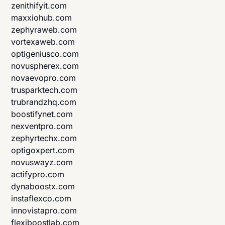
zenithifyit.com
maxxiohub.com
zephyraweb.com
vortexaweb.com
optigeniusco.com
novuspherex.com
novaevopro.com
trusparktech.com
trubrandzhq.com
boostifynet.com
nexventpro.com
zephyrtechx.com
optigoxpert.com
novuswayz.com
actifypro.com
dynaboostx.com
instaflexco.com
innovistapro.com
flexiboostlab.com