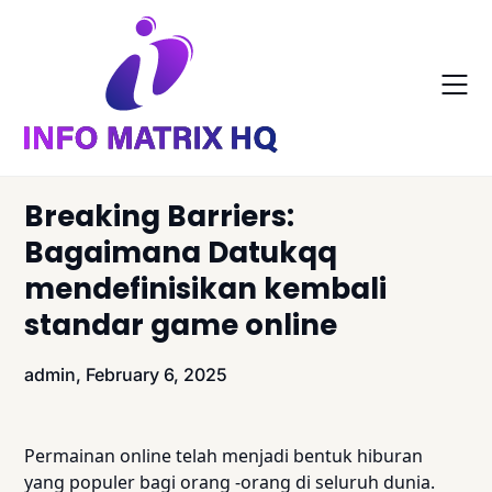
Skip
to
content
Breaking Barriers:
Bagaimana Datukqq
mendefinisikan kembali
standar game online
admin,
February 6, 2025
Permainan online telah menjadi bentuk hiburan
yang populer bagi orang -orang di seluruh dunia.