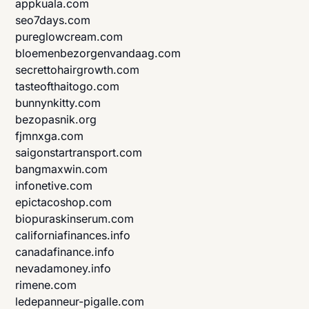
appkuala.com
seo7days.com
pureglowcream.com
bloemenbezorgenvandaag.com
secrettohairgrowth.com
tasteofthaitogo.com
bunnynkitty.com
bezopasnik.org
fjmnxga.com
saigonstartransport.com
bangmaxwin.com
infonetive.com
epictacoshop.com
biopuraskinserum.com
californiafinances.info
canadafinance.info
nevadamoney.info
rimene.com
ledepanneur-pigalle.com