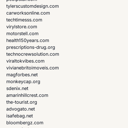
tylerscustomdesign.com
carworksonline.com
techtimesss.com
virylstore.com
motorstell.com
health150years.com
prescriptions-drug.org
technocrewsolution.com
viraltokvibes.com
vivianebritoimoveis.com
magforbes.net
monkeycap.org
sdenix.net
amarinhillcrest.com
the-tourist.org
advogato.net
isafebag.net
bloombergz.com