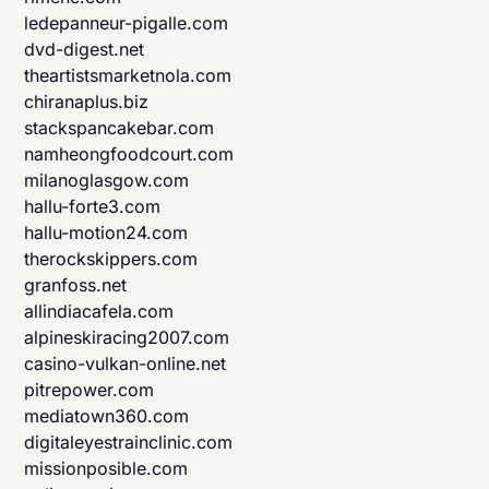
ledepanneur-pigalle.com
dvd-digest.net
theartistsmarketnola.com
chiranaplus.biz
stackspancakebar.com
namheongfoodcourt.com
milanoglasgow.com
hallu-forte3.com
hallu-motion24.com
therockskippers.com
granfoss.net
allindiacafela.com
alpineskiracing2007.com
casino-vulkan-online.net
pitrepower.com
mediatown360.com
digitaleyestrainclinic.com
missionposible.com