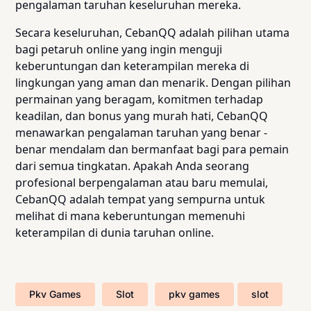
pengalaman taruhan keseluruhan mereka.
Secara keseluruhan, CebanQQ adalah pilihan utama
bagi petaruh online yang ingin menguji
keberuntungan dan keterampilan mereka di
lingkungan yang aman dan menarik. Dengan pilihan
permainan yang beragam, komitmen terhadap
keadilan, dan bonus yang murah hati, CebanQQ
menawarkan pengalaman taruhan yang benar -
benar mendalam dan bermanfaat bagi para pemain
dari semua tingkatan. Apakah Anda seorang
profesional berpengalaman atau baru memulai,
CebanQQ adalah tempat yang sempurna untuk
melihat di mana keberuntungan memenuhi
keterampilan di dunia taruhan online.
Pkv Games
Slot
pkv games
slot