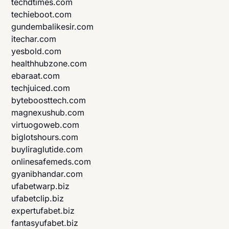
techdtimes.com
techieboot.com
gundembalikesir.com
itechar.com
yesbold.com
healthhubzone.com
ebaraat.com
techjuiced.com
byteboosttech.com
magnexushub.com
virtuogoweb.com
biglotshours.com
buyliraglutide.com
onlinesafemeds.com
gyanibhandar.com
ufabetwarp.biz
ufabetclip.biz
expertufabet.biz
fantasyufabet.biz