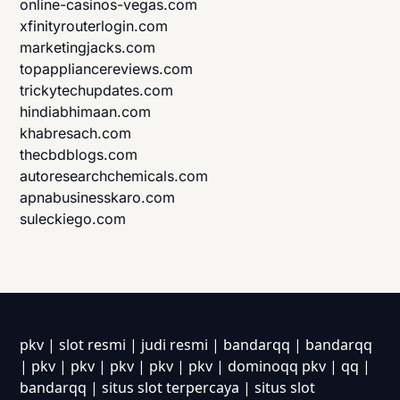
online-casinos-vegas.com
xfinityrouterlogin.com
marketingjacks.com
topappliancereviews.com
trickytechupdates.com
hindiabhimaan.com
khabresach.com
thecbdblogs.com
autoresearchchemicals.com
apnabusinesskaro.com
suleckiego.com
pkv
|
slot resmi
|
judi resmi
|
bandarqq
|
bandarqq
|
pkv
|
pkv
|
pkv
|
pkv
|
pkv
|
dominoqq pkv
|
qq
|
bandarqq
|
situs slot terpercaya
|
situs slot