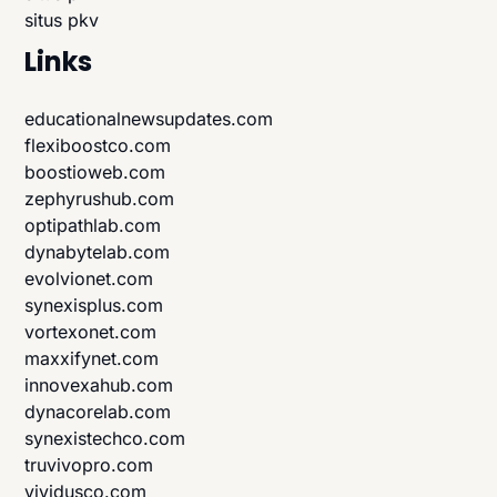
situs pkv
Links
educationalnewsupdates.com
flexiboostco.com
boostioweb.com
zephyrushub.com
optipathlab.com
dynabytelab.com
evolvionet.com
synexisplus.com
vortexonet.com
maxxifynet.com
innovexahub.com
dynacorelab.com
synexistechco.com
truvivopro.com
vividusco.com