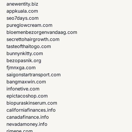
anewentity.biz
appkuala.com
seo7days.com
pureglowcream.com
bloemenbezorgenvandaag.com
secrettohairgrowth.com
tasteofthaitogo.com
bunnynkitty.com
bezopasnik.org
fjmnxga.com
saigonstartransport.com
bangmaxwin.com
infonetive.com
epictacoshop.com
biopuraskinserum.com
californiafinances.info
canadafinance.info
nevadamoney.info
rimene.com