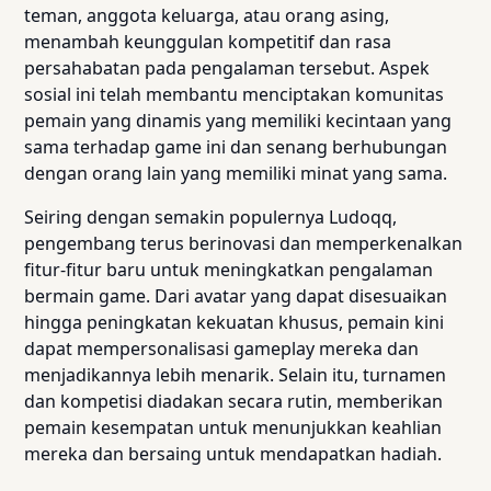
teman, anggota keluarga, atau orang asing,
menambah keunggulan kompetitif dan rasa
persahabatan pada pengalaman tersebut. Aspek
sosial ini telah membantu menciptakan komunitas
pemain yang dinamis yang memiliki kecintaan yang
sama terhadap game ini dan senang berhubungan
dengan orang lain yang memiliki minat yang sama.
Seiring dengan semakin populernya Ludoqq,
pengembang terus berinovasi dan memperkenalkan
fitur-fitur baru untuk meningkatkan pengalaman
bermain game. Dari avatar yang dapat disesuaikan
hingga peningkatan kekuatan khusus, pemain kini
dapat mempersonalisasi gameplay mereka dan
menjadikannya lebih menarik. Selain itu, turnamen
dan kompetisi diadakan secara rutin, memberikan
pemain kesempatan untuk menunjukkan keahlian
mereka dan bersaing untuk mendapatkan hadiah.