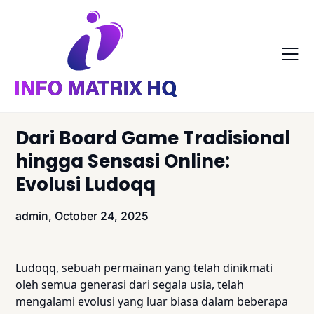
Skip
to
content
Dari Board Game Tradisional
hingga Sensasi Online:
Evolusi Ludoqq
admin,
October 24, 2025
Ludoqq, sebuah permainan yang telah dinikmati
oleh semua generasi dari segala usia, telah
mengalami evolusi yang luar biasa dalam beberapa