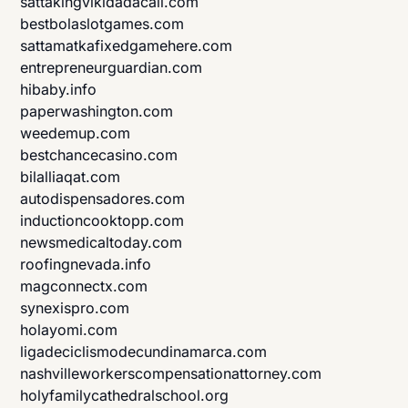
sattakingvikidadacall.com
bestbolaslotgames.com
sattamatkafixedgamehere.com
entrepreneurguardian.com
hibaby.info
paperwashington.com
weedemup.com
bestchancecasino.com
bilalliaqat.com
autodispensadores.com
inductioncooktopp.com
newsmedicaltoday.com
roofingnevada.info
magconnectx.com
synexispro.com
holayomi.com
ligadeciclismodecundinamarca.com
nashvilleworkerscompensationattorney.com
holyfamilycathedralschool.org