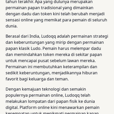
tahun terakhir. Apa yang dulunya merupakan
permainan papan tradisional yang dimainkan
dengan dadu dan token kini telah berubah menjadi
sensasi online yang memikat para pemain di seluruh
dunia.
Berasal dari India, Ludoqq adalah permainan strategi
dan keberuntungan yang mirip dengan permainan
papan klasik Ludo. Pemain harus melempar dadu
dan memindahkan token mereka di sekitar papan
untuk mencapai pusat sebelum lawan mereka.
Permainan ini membutuhkan keterampilan dan
sedikit keberuntungan, menjadikannya hiburan
favorit bagi keluarga dan teman.
Dengan kemajuan teknologi dan semakin
populernya permainan online, Ludoqq telah
melakukan lompatan dari papan fisik ke dunia
digital. Platform online kini menawarkan pemain
kesempatan untuk menikmati permainan kapan