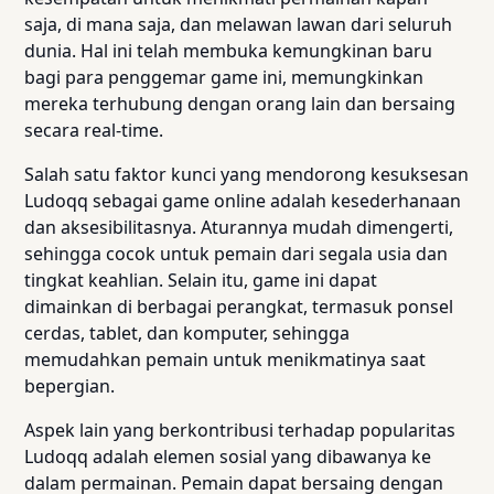
saja, di mana saja, dan melawan lawan dari seluruh
dunia. Hal ini telah membuka kemungkinan baru
bagi para penggemar game ini, memungkinkan
mereka terhubung dengan orang lain dan bersaing
secara real-time.
Salah satu faktor kunci yang mendorong kesuksesan
Ludoqq sebagai game online adalah kesederhanaan
dan aksesibilitasnya. Aturannya mudah dimengerti,
sehingga cocok untuk pemain dari segala usia dan
tingkat keahlian. Selain itu, game ini dapat
dimainkan di berbagai perangkat, termasuk ponsel
cerdas, tablet, dan komputer, sehingga
memudahkan pemain untuk menikmatinya saat
bepergian.
Aspek lain yang berkontribusi terhadap popularitas
Ludoqq adalah elemen sosial yang dibawanya ke
dalam permainan. Pemain dapat bersaing dengan