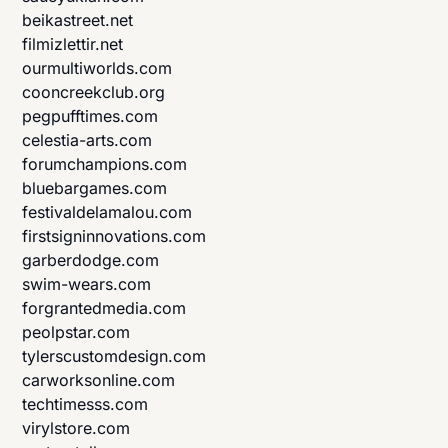
beikastreet.net
filmizlettir.net
ourmultiworlds.com
cooncreekclub.org
pegpufftimes.com
celestia-arts.com
forumchampions.com
bluebargames.com
festivaldelamalou.com
firstsigninnovations.com
garberdodge.com
swim-wears.com
forgrantedmedia.com
peolpstar.com
tylerscustomdesign.com
carworksonline.com
techtimesss.com
virylstore.com