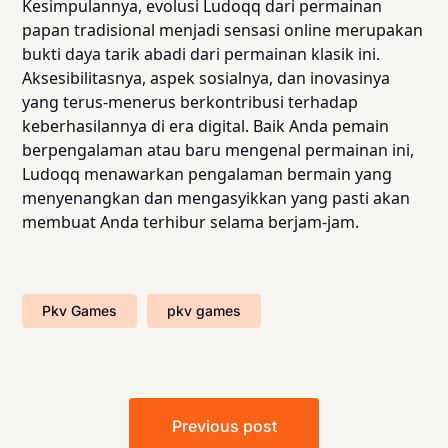
Kesimpulannya, evolusi Ludoqq dari permainan
papan tradisional menjadi sensasi online merupakan
bukti daya tarik abadi dari permainan klasik ini.
Aksesibilitasnya, aspek sosialnya, dan inovasinya
yang terus-menerus berkontribusi terhadap
keberhasilannya di era digital. Baik Anda pemain
berpengalaman atau baru mengenal permainan ini,
Ludoqq menawarkan pengalaman bermain yang
menyenangkan dan mengasyikkan yang pasti akan
membuat Anda terhibur selama berjam-jam.
Pkv Games
pkv games
Post
Previous post
navigation