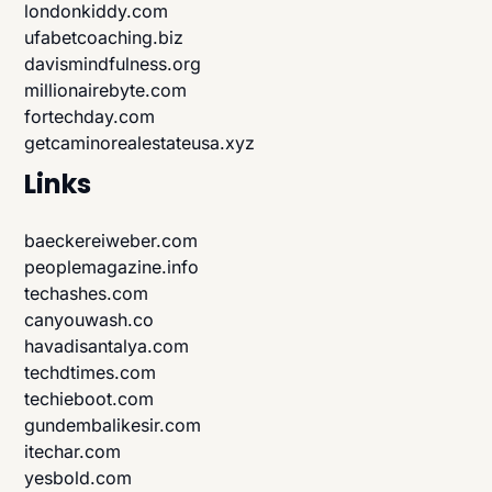
londonkiddy.com
ufabetcoaching.biz
davismindfulness.org
millionairebyte.com
fortechday.com
getcaminorealestateusa.xyz
Links
baeckereiweber.com
peoplemagazine.info
techashes.com
canyouwash.co
havadisantalya.com
techdtimes.com
techieboot.com
gundembalikesir.com
itechar.com
yesbold.com