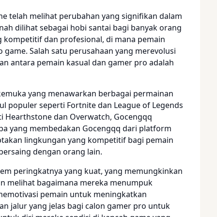
me telah melihat perubahan yang signifikan dalam
h dilihat sebagai hobi santai bagi banyak orang
g kompetitif dan profesional, di mana pemain
o game. Salah satu perusahaan yang merevolusi
an antara pemain kasual dan gamer pro adalah
rkemuka yang menawarkan berbagai permainan
dul populer seperti Fortnite dan League of Legends
rti Hearthstone dan Overwatch, Gocengqq
Apa yang membedakan Gocengqq dari platform
takan lingkungan yang kompetitif bagi pemain
ersaing dengan orang lain.
istem peringkatnya yang kuat, yang memungkinkan
an melihat bagaimana mereka menumpuk
a memotivasi pemain untuk meningkatkan
n jalur yang jelas bagi calon gamer pro untuk