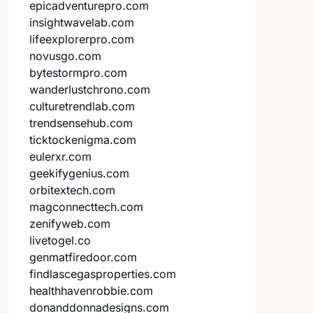
epicadventurepro.com
insightwavelab.com
lifeexplorerpro.com
novusgo.com
bytestormpro.com
wanderlustchrono.com
culturetrendlab.com
trendsensehub.com
ticktockenigma.com
eulerxr.com
geekifygenius.com
orbitextech.com
magconnecttech.com
zenifyweb.com
livetogel.co
genmatfiredoor.com
findlascegasproperties.com
healthhavenrobbie.com
donanddonnadesigns.com