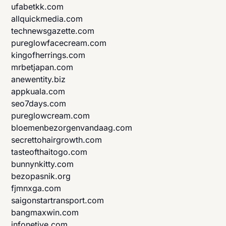
ufabetkk.com
allquickmedia.com
technewsgazette.com
pureglowfacecream.com
kingofherrings.com
mrbetjapan.com
anewentity.biz
appkuala.com
seo7days.com
pureglowcream.com
bloemenbezorgenvandaag.com
secrettohairgrowth.com
tasteofthaitogo.com
bunnynkitty.com
bezopasnik.org
fjmnxga.com
saigonstartransport.com
bangmaxwin.com
infonetive.com