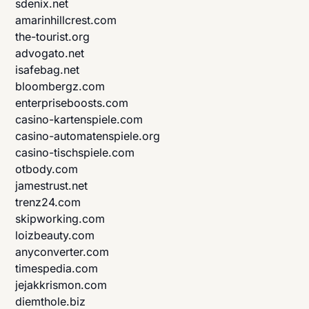
sdenix.net
amarinhillcrest.com
the-tourist.org
advogato.net
isafebag.net
bloombergz.com
enterpriseboosts.com
casino-kartenspiele.com
casino-automatenspiele.org
casino-tischspiele.com
otbody.com
jamestrust.net
trenz24.com
skipworking.com
loizbeauty.com
anyconverter.com
timespedia.com
jejakkrismon.com
diemthole.biz