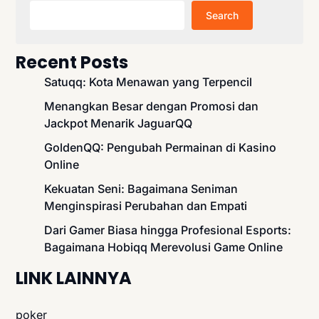
Search
Recent Posts
Satuqq: Kota Menawan yang Terpencil
Menangkan Besar dengan Promosi dan
Jackpot Menarik JaguarQQ
GoldenQQ: Pengubah Permainan di Kasino
Online
Kekuatan Seni: Bagaimana Seniman
Menginspirasi Perubahan dan Empati
Dari Gamer Biasa hingga Profesional Esports:
Bagaimana Hobiqq Merevolusi Game Online
LINK LAINNYA
poker