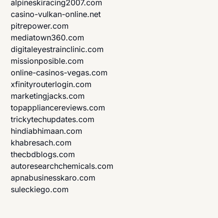
alpineskiracing2007.com
casino-vulkan-online.net
pitrepower.com
mediatown360.com
digitaleyestrainclinic.com
missionposible.com
online-casinos-vegas.com
xfinityrouterlogin.com
marketingjacks.com
topappliancereviews.com
trickytechupdates.com
hindiabhimaan.com
khabresach.com
thecbdblogs.com
autoresearchchemicals.com
apnabusinesskaro.com
suleckiego.com