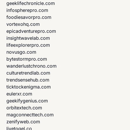
geeklifechronicle.com
infospherepro.com
foodiesavorpro.com
vortexohq.com
epicadventurepro.com
insightwavelab.com
lifeexplorerpro.com
novusgo.com
bytestormpro.com
wanderlustchrono.com
culturetrendlab.com
trendsensehub.com
ticktockenigma.com
eulerxr.com
geekifygenius.com
orbitextech.com
magconnecttech.com
zenifyweb.com
livetogel.co