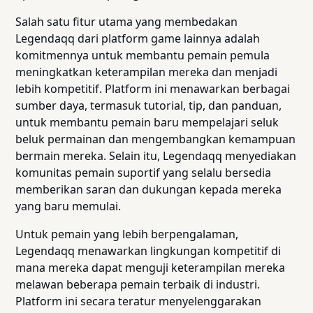
Salah satu fitur utama yang membedakan
Legendaqq dari platform game lainnya adalah
komitmennya untuk membantu pemain pemula
meningkatkan keterampilan mereka dan menjadi
lebih kompetitif. Platform ini menawarkan berbagai
sumber daya, termasuk tutorial, tip, dan panduan,
untuk membantu pemain baru mempelajari seluk
beluk permainan dan mengembangkan kemampuan
bermain mereka. Selain itu, Legendaqq menyediakan
komunitas pemain suportif yang selalu bersedia
memberikan saran dan dukungan kepada mereka
yang baru memulai.
Untuk pemain yang lebih berpengalaman,
Legendaqq menawarkan lingkungan kompetitif di
mana mereka dapat menguji keterampilan mereka
melawan beberapa pemain terbaik di industri.
Platform ini secara teratur menyelenggarakan