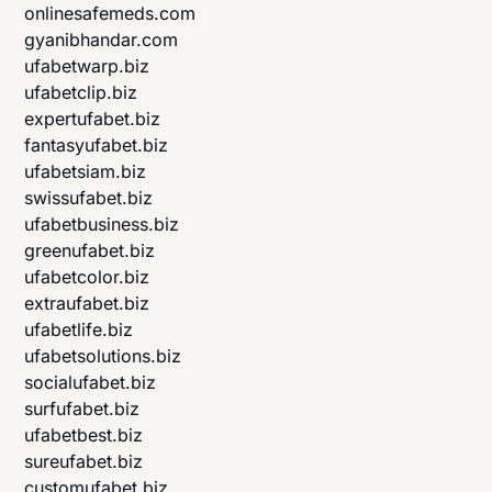
onlinesafemeds.com
gyanibhandar.com
ufabetwarp.biz
ufabetclip.biz
expertufabet.biz
fantasyufabet.biz
ufabetsiam.biz
swissufabet.biz
ufabetbusiness.biz
greenufabet.biz
ufabetcolor.biz
extraufabet.biz
ufabetlife.biz
ufabetsolutions.biz
socialufabet.biz
surfufabet.biz
ufabetbest.biz
sureufabet.biz
customufabet.biz