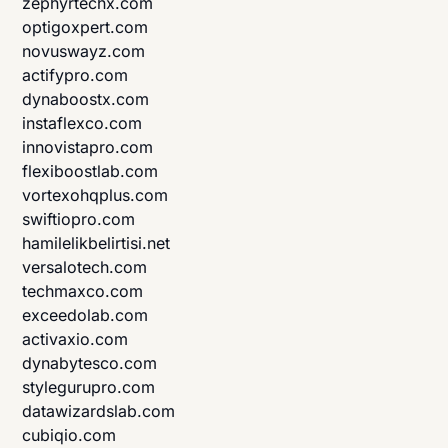
zephyrtechx.com
optigoxpert.com
novuswayz.com
actifypro.com
dynaboostx.com
instaflexco.com
innovistapro.com
flexiboostlab.com
vortexohqplus.com
swiftiopro.com
hamilelikbelirtisi.net
versalotech.com
techmaxco.com
exceedolab.com
activaxio.com
dynabytesco.com
stylegurupro.com
datawizardslab.com
cubiqio.com