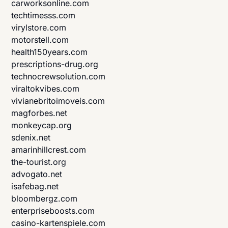
carworksonline.com
techtimesss.com
virylstore.com
motorstell.com
health150years.com
prescriptions-drug.org
technocrewsolution.com
viraltokvibes.com
vivianebritoimoveis.com
magforbes.net
monkeycap.org
sdenix.net
amarinhillcrest.com
the-tourist.org
advogato.net
isafebag.net
bloombergz.com
enterpriseboosts.com
casino-kartenspiele.com