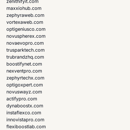
zenithifyit.com
maxxiohub.com
zephyraweb.com
vortexaweb.com
optigeniusco.com
novuspherex.com
novaevopro.com
trusparktech.com
trubrandzhq.com
boostifynet.com
nexventpro.com
zephyrtechx.com
optigoxpert.com
novuswayz.com
actifypro.com
dynaboostx.com
instaflexco.com
innovistapro.com
flexiboostlab.com