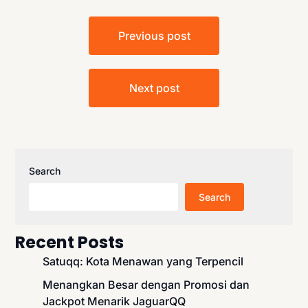
Post
Previous post
navigation
Next post
Search
Search
Recent Posts
Satuqq: Kota Menawan yang Terpencil
Menangkan Besar dengan Promosi dan
Jackpot Menarik JaguarQQ