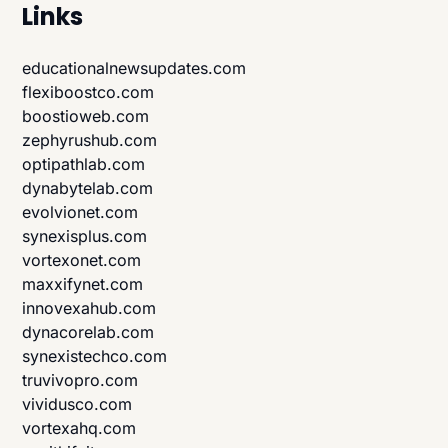
Links
educationalnewsupdates.com
flexiboostco.com
boostioweb.com
zephyrushub.com
optipathlab.com
dynabytelab.com
evolvionet.com
synexisplus.com
vortexonet.com
maxxifynet.com
innovexahub.com
dynacorelab.com
synexistechco.com
truvivopro.com
vividusco.com
vortexahq.com