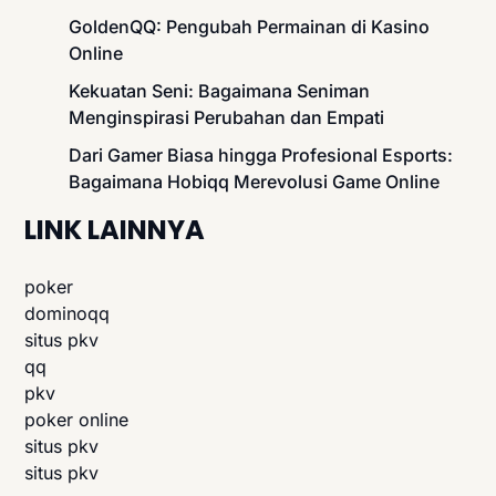
GoldenQQ: Pengubah Permainan di Kasino
Online
Kekuatan Seni: Bagaimana Seniman
Menginspirasi Perubahan dan Empati
Dari Gamer Biasa hingga Profesional Esports:
Bagaimana Hobiqq Merevolusi Game Online
LINK LAINNYA
poker
dominoqq
situs pkv
qq
pkv
poker online
situs pkv
situs pkv