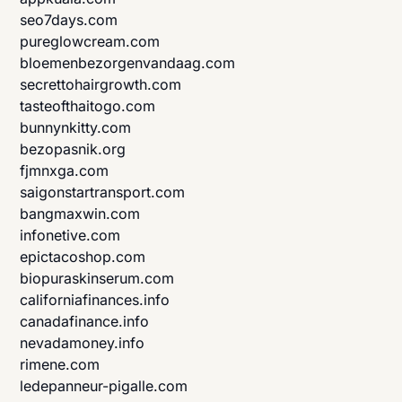
seo7days.com
pureglowcream.com
bloemenbezorgenvandaag.com
secrettohairgrowth.com
tasteofthaitogo.com
bunnynkitty.com
bezopasnik.org
fjmnxga.com
saigonstartransport.com
bangmaxwin.com
infonetive.com
epictacoshop.com
biopuraskinserum.com
californiafinances.info
canadafinance.info
nevadamoney.info
rimene.com
ledepanneur-pigalle.com