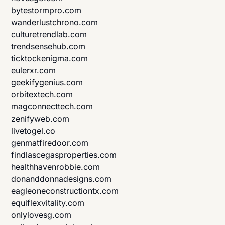
bytestormpro.com
wanderlustchrono.com
culturetrendlab.com
trendsensehub.com
ticktockenigma.com
eulerxr.com
geekifygenius.com
orbitextech.com
magconnecttech.com
zenifyweb.com
livetogel.co
genmatfiredoor.com
findlascegasproperties.com
healthhavenrobbie.com
donanddonnadesigns.com
eagleoneconstructiontx.com
equiflexvitality.com
onlylovesg.com