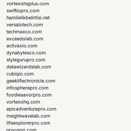
vortexohqplus.com
swiftiopro.com
hamilelikbelirtisi.net
versalotech.com
techmaxco.com
exceedolab.com
activaxio.com
dynabytesco.com
stylegurupro.com
datawizardslab.com
cubiqio.com
geeklifechronicle.com
infospherepro.com
foodiesavorpro.com
vortexohq.com
epicadventurepro.com
insightwavelab.com
lifeexplorerpro.com
novusgo.com