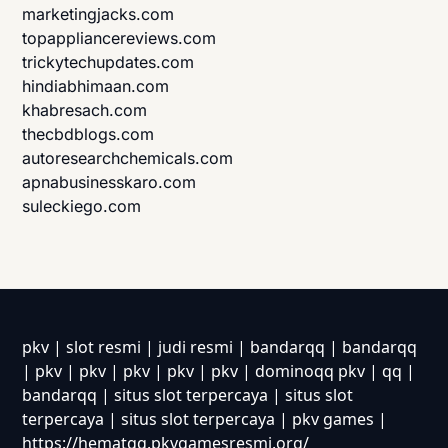
marketingjacks.com
topappliancereviews.com
trickytechupdates.com
hindiabhimaan.com
khabresach.com
thecbdblogs.com
autoresearchchemicals.com
apnabusinesskaro.com
suleckiego.com
pkv
|
slot resmi
|
judi resmi
|
bandarqq
|
bandarqq
|
pkv
|
pkv
|
pkv
|
pkv
|
pkv
|
dominoqq pkv
|
qq
|
bandarqq
|
situs slot terpercaya
|
situs slot
terpercaya
|
situs slot terpercaya
|
pkv games
|
https://hematqq.pkvgamesresmi.org/