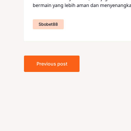
bermain yang lebih aman dan menyenangka
Sbobet88
Post
Previous post
navigation