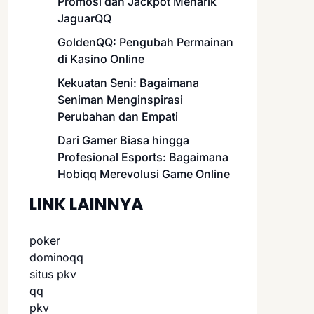
Promosi dan Jackpot Menarik
JaguarQQ
GoldenQQ: Pengubah Permainan
di Kasino Online
Kekuatan Seni: Bagaimana
Seniman Menginspirasi
Perubahan dan Empati
Dari Gamer Biasa hingga
Profesional Esports: Bagaimana
Hobiqq Merevolusi Game Online
LINK LAINNYA
poker
dominoqq
situs pkv
qq
pkv