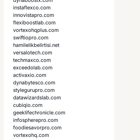
dynaboostx.com
instaflexco.com
innovistapro.com
flexiboostlab.com
vortexohqplus.com
swiftiopro.com
hamilelikbelirtisi.net
versalotech.com
techmaxco.com
exceedolab.com
activaxio.com
dynabytesco.com
stylegurupro.com
datawizardslab.com
cubiqio.com
geeklifechronicle.com
infospherepro.com
foodiesavorpro.com
vortexohq.com