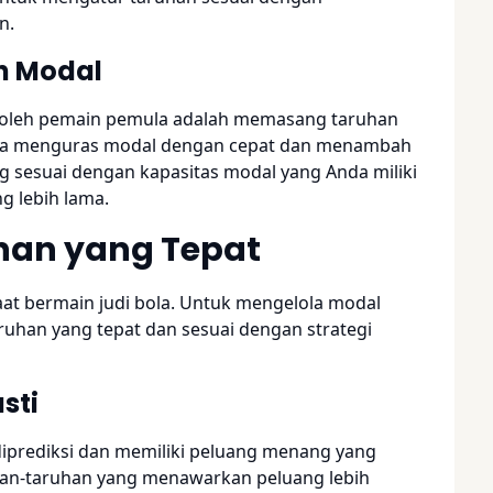
n.
n Modal
an oleh pemain pemula adalah memasang taruhan
r bisa menguras modal dengan cepat dan menambah
ang sesuai dengan kapasitas modal yang Anda miliki
g lebih lama.
uhan yang Tepat
saat bermain judi bola. Untuk mengelola modal
aruhan yang tepat dan sesuai dengan strategi
sti
iprediksi dan memiliki peluang menang yang
uhan-taruhan yang menawarkan peluang lebih