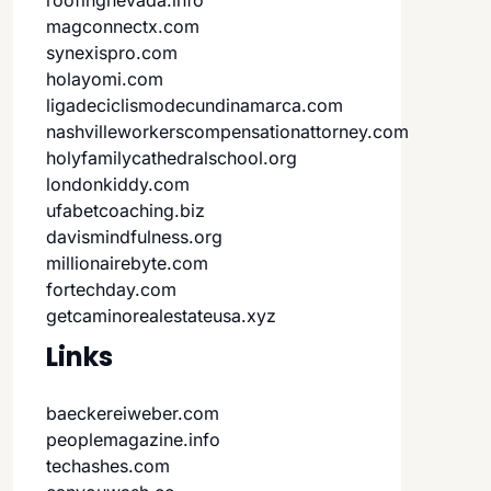
roofingnevada.info
magconnectx.com
synexispro.com
holayomi.com
ligadeciclismodecundinamarca.com
nashvilleworkerscompensationattorney.com
holyfamilycathedralschool.org
londonkiddy.com
ufabetcoaching.biz
davismindfulness.org
millionairebyte.com
fortechday.com
getcaminorealestateusa.xyz
Links
baeckereiweber.com
peoplemagazine.info
techashes.com