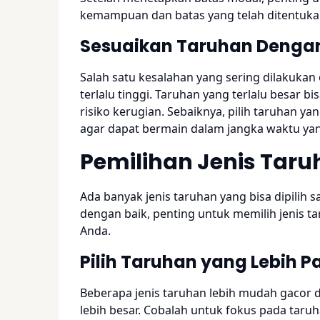
kemampuan dan batas yang telah ditentuka
Sesuaikan Taruhan Denga
Salah satu kesalahan yang sering dilakuk
terlalu tinggi. Taruhan yang terlalu besa
risiko kerugian. Sebaiknya, pilih taruhan y
agar dapat bermain dalam jangka waktu yan
Pemilihan Jenis Tar
Ada banyak jenis taruhan yang bisa dipilih 
dengan baik, penting untuk memilih jenis t
Anda.
Pilih Taruhan yang Lebih Pa
Beberapa jenis taruhan lebih mudah
gacor
d
lebih besar. Cobalah untuk fokus pada tar