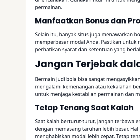
permainan.
Manfaatkan Bonus dan Pr
Selain itu, banyak situs juga menawarkan 
memperbesar modal Anda. Pastikan untuk 
perhatikan syarat dan ketentuan yang berlak
Jangan Terjebak dal
Bermain judi bola bisa sangat mengasyikka
mengalami kemenangan atau kekalahan bert
untuk menjaga kestabilan permainan dan m
Tetap Tenang Saat Kalah
Saat kalah berturut-turut, jangan terbawa
dengan memasang taruhan lebih besar. Hal 
menghabiskan modal lebih cepat. Tetap ten