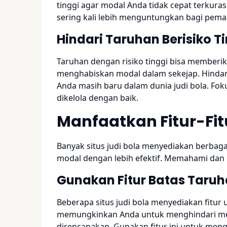
tinggi agar modal Anda tidak cepat terkura
sering kali lebih menguntungkan bagi pema
Hindari Taruhan Berisiko T
Taruhan dengan risiko tinggi bisa memberika
menghabiskan modal dalam sekejap. Hindaril
Anda masih baru dalam dunia judi bola. Foku
dikelola dengan baik.
Manfaatkan Fitur-Fitu
Banyak situs judi bola menyediakan berbag
modal dengan lebih efektif. Memahami dan m
Gunakan Fitur Batas Taru
Beberapa situs judi bola menyediakan fitur 
memungkinkan Anda untuk menghindari mem
direncanakan. Gunakan fitur ini untuk meng