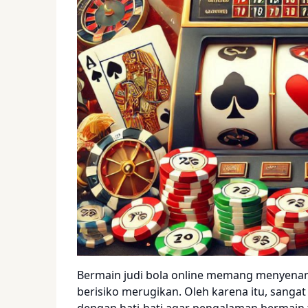
Bermain judi bola online memang menyenangka
berisiko merugikan. Oleh karena itu, sanga