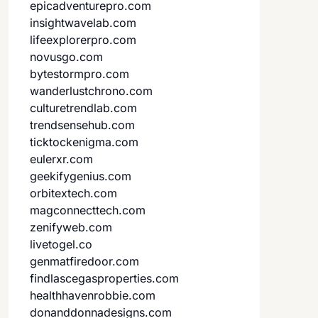
epicadventurepro.com
insightwavelab.com
lifeexplorerpro.com
novusgo.com
bytestormpro.com
wanderlustchrono.com
culturetrendlab.com
trendsensehub.com
ticktockenigma.com
eulerxr.com
geekifygenius.com
orbitextech.com
magconnecttech.com
zenifyweb.com
livetogel.co
genmatfiredoor.com
findlascegasproperties.com
healthhavenrobbie.com
donanddonnadesigns.com