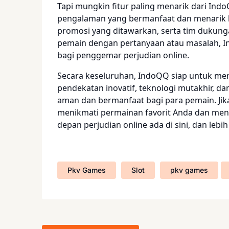
Tapi mungkin fitur paling menarik dari I
pengalaman yang bermanfaat dan menarik 
promosi yang ditawarkan, serta tim dukun
pemain dengan pertanyaan atau masalah, 
bagi penggemar perjudian online.
Secara keseluruhan, IndoQQ siap untuk mer
pendekatan inovatif, teknologi mutakhir,
aman dan bermanfaat bagi para pemain. Jik
menikmati permainan favorit Anda dan menan
depan perjudian online ada di sini, dan leb
Pkv Games
Slot
pkv games