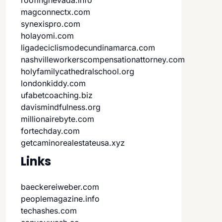
roofingnevada.info
magconnectx.com
synexispro.com
holayomi.com
ligadeciclismodecundinamarca.com
nashvilleworkerscompensationattorney.com
holyfamilycathedralschool.org
londonkiddy.com
ufabetcoaching.biz
davismindfulness.org
millionairebyte.com
fortechday.com
getcaminorealestateusa.xyz
Links
baeckereiweber.com
peoplemagazine.info
techashes.com