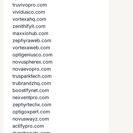
truvivopro.com
vividusco.com
vortexahq.com
zenithifyit.com
maxxiohub.com
zephyraweb.com
vortexaweb.com
optigeniusco.com
novuspherex.com
novaevopro.com
trusparktech.com
trubrandzhq.com
boostifynet.com
nexventpro.com
zephyrtechx.com
optigoxpert.com
novuswayz.com
actifypro.com