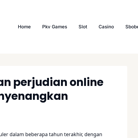
Home
Pkv Games
Slot
Casino
Sbob
n perjudian online
menyenangkan
uler dalam beberapa tahun terakhir, dengan