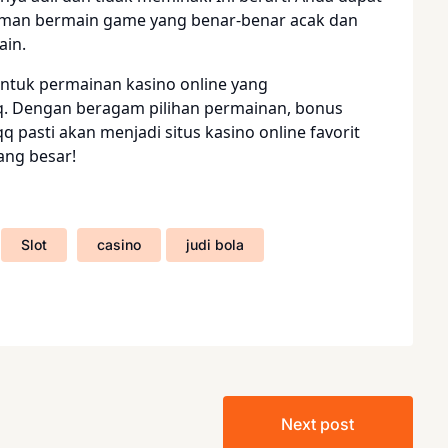
man bermain game yang benar-benar acak dan
ain.
 untuk permainan kasino online yang
. Dengan beragam pilihan permainan, bonus
q pasti akan menjadi situs kasino online favorit
ang besar!
Slot
casino
judi bola
Next post