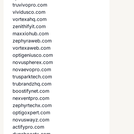
truvivopro.com
vividusco.com
vortexahq.com
zenithifyit.com
maxxiohub.com
zephyraweb.com
vortexaweb.com
optigeniusco.com
novuspherex.com
novaevopro.com
trusparktech.com
trubrandzhq.com
boostifynet.com
nexventpro.com
zephyrtechx.com
optigoxpert.com
novuswayz.com
actifypro.com