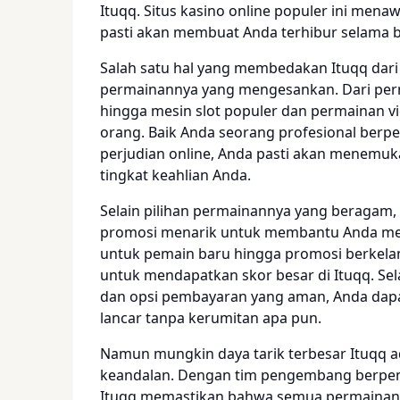
Ituqq. Situs kasino online populer ini me
pasti akan membuat Anda terhibur selama 
Salah satu hal yang membedakan Ituqq dari k
permainannya yang mengesankan. Dari perma
hingga mesin slot populer dan permainan vi
orang. Baik Anda seorang profesional berp
perjudian online, Anda pasti akan menemuk
tingkat keahlian Anda.
Selain pilihan permainannya yang beragam
promosi menarik untuk membantu Anda m
untuk pemain baru hingga promosi berkelan
untuk mendapatkan skor besar di Ituqq. Se
dan opsi pembayaran yang aman, Anda dap
lancar tanpa kerumitan apa pun.
Namun mungkin daya tarik terbesar Ituqq a
keandalan. Dengan tim pengembang berpen
Ituqq memastikan bahwa semua permainannya