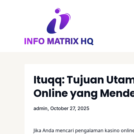
Skip
to
content
Ituqq: Tujuan Uta
Online yang Mend
admin,
October 27, 2025
Jika Anda mencari pengalaman kasino onli