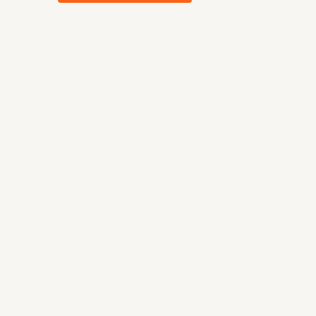
navigation