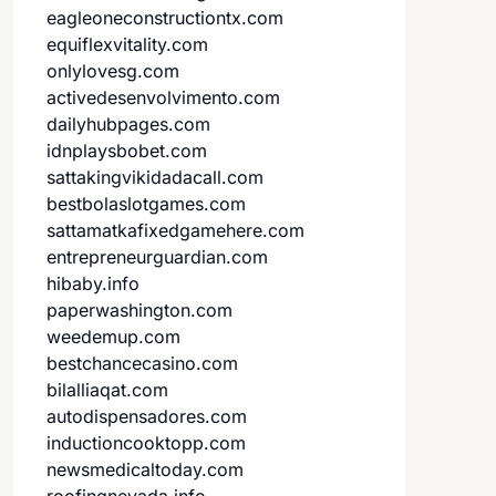
eagleoneconstructiontx.com
equiflexvitality.com
onlylovesg.com
activedesenvolvimento.com
dailyhubpages.com
idnplaysbobet.com
sattakingvikidadacall.com
bestbolaslotgames.com
sattamatkafixedgamehere.com
entrepreneurguardian.com
hibaby.info
paperwashington.com
weedemup.com
bestchancecasino.com
bilalliaqat.com
autodispensadores.com
inductioncooktopp.com
newsmedicaltoday.com