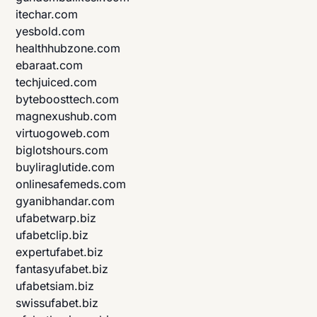
itechar.com
yesbold.com
healthhubzone.com
ebaraat.com
techjuiced.com
byteboosttech.com
magnexushub.com
virtuogoweb.com
biglotshours.com
buyliraglutide.com
onlinesafemeds.com
gyanibhandar.com
ufabetwarp.biz
ufabetclip.biz
expertufabet.biz
fantasyufabet.biz
ufabetsiam.biz
swissufabet.biz