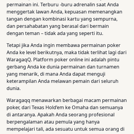
permainan ini. Terburu -buru adrenalin saat Anda
menggertak lawan Anda, kepuasan memenangkan
tangan dengan kombinasi kartu yang sempurna,
dan persahabatan yang berasal dari bermain
dengan teman – tidak ada yang seperti itu.
Tetapi jika Anda ingin membawa permainan poker
Anda ke level berikutnya, maka tidak terlihat lagi dari
WaragaqQ. Platform poker online ini adalah pintu
gerbang Anda ke dunia permainan dan turnamen
yang menarik, di mana Anda dapat menguji
keterampilan Anda melawan pemain dari seluruh
dunia.
Waragaqq menawarkan berbagai macam permainan
poker, dari Texas Hold’em ke Omaha dan semuanya
di antaranya. Apakah Anda seorang profesional
berpengalaman atau pemula yang hanya
mempelajari tali, ada sesuatu untuk semua orang di