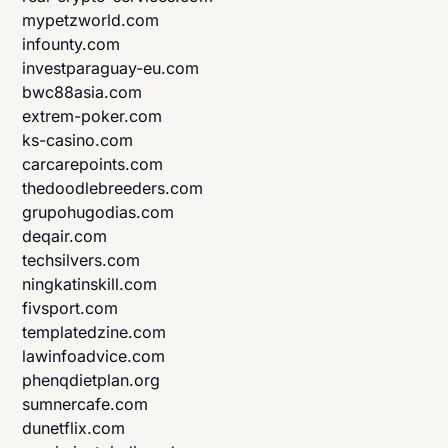
mypetzworld.com
infounty.com
investparaguay-eu.com
bwc88asia.com
extrem-poker.com
ks-casino.com
carcarepoints.com
thedoodlebreeders.com
grupohugodias.com
deqair.com
techsilvers.com
ningkatinskill.com
fivsport.com
templatedzine.com
lawinfoadvice.com
phenqdietplan.org
sumnercafe.com
dunetflix.com