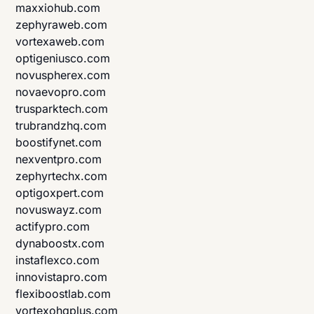
maxxiohub.com
zephyraweb.com
vortexaweb.com
optigeniusco.com
novuspherex.com
novaevopro.com
trusparktech.com
trubrandzhq.com
boostifynet.com
nexventpro.com
zephyrtechx.com
optigoxpert.com
novuswayz.com
actifypro.com
dynaboostx.com
instaflexco.com
innovistapro.com
flexiboostlab.com
vortexohqplus.com