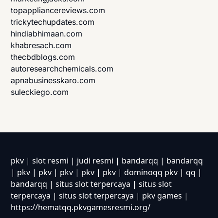
topappliancereviews.com
trickytechupdates.com
hindiabhimaan.com
khabresach.com
thecbdblogs.com
autoresearchchemicals.com
apnabusinesskaro.com
suleckiego.com
pkv
|
slot resmi
|
judi resmi
|
bandarqq
|
bandarqq
|
pkv
|
pkv
|
pkv
|
pkv
|
pkv
|
dominoqq pkv
|
qq
|
bandarqq
|
situs slot terpercaya
|
situs slot
terpercaya
|
situs slot terpercaya
|
pkv games
|
https://hematqq.pkvgamesresmi.org/