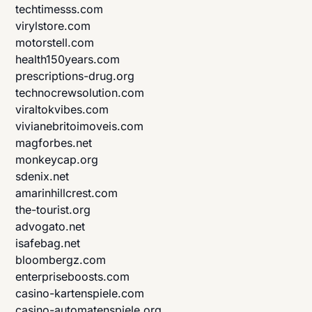
techtimesss.com
virylstore.com
motorstell.com
health150years.com
prescriptions-drug.org
technocrewsolution.com
viraltokvibes.com
vivianebritoimoveis.com
magforbes.net
monkeycap.org
sdenix.net
amarinhillcrest.com
the-tourist.org
advogato.net
isafebag.net
bloombergz.com
enterpriseboosts.com
casino-kartenspiele.com
casino-automatenspiele.org