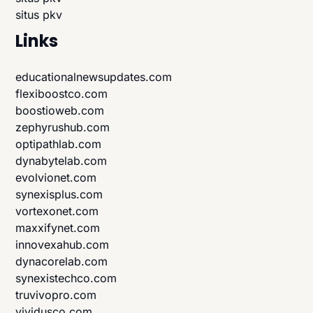
situs pkv
Links
educationalnewsupdates.com
flexiboostco.com
boostioweb.com
zephyrushub.com
optipathlab.com
dynabytelab.com
evolvionet.com
synexisplus.com
vortexonet.com
maxxifynet.com
innovexahub.com
dynacorelab.com
synexistechco.com
truvivopro.com
vividusco.com