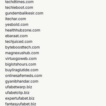
techdtimes.com
techieboot.com
gundembalikesir.com
itechar.com
yesbold.com
healthhubzone.com
ebaraat.com
techjuiced.com
byteboosttech.com
magnexushub.com
virtuogoweb.com
biglotshours.com
buyliraglutide.com
onlinesafemeds.com
gyanibhandar.com
ufabetwarp.biz
ufabetclip.biz
expertufabet.biz
fantasyufabet.biz