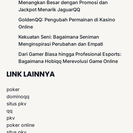
Menangkan Besar dengan Promosi dan
Jackpot Menarik JaguarQQ
GoldenQQ: Pengubah Permainan di Kasino
Online
Kekuatan Seni: Bagaimana Seniman
Menginspirasi Perubahan dan Empati
Dari Gamer Biasa hingga Profesional Esports:
Bagaimana Hobiqq Merevolusi Game Online
LINK LAINNYA
poker
dominoqq
situs pkv
qq
pkv
poker online
situs pkv