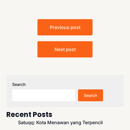
Post
Previous post
navigation
Next post
Search
Search
Recent Posts
Satuqq: Kota Menawan yang Terpencil