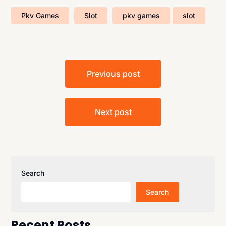
Pkv Games
Slot
pkv games
slot
Post
Previous post
navigation
Next post
Search
Search
Recent Posts