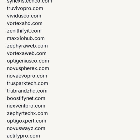
synexistechco.com
truvivopro.com
vividusco.com
vortexahq.com
zenithifyit.com
maxxiohub.com
zephyraweb.com
vortexaweb.com
optigeniusco.com
novuspherex.com
novaevopro.com
trusparktech.com
trubrandzhq.com
boostifynet.com
nexventpro.com
zephyrtechx.com
optigoxpert.com
novuswayz.com
actifypro.com