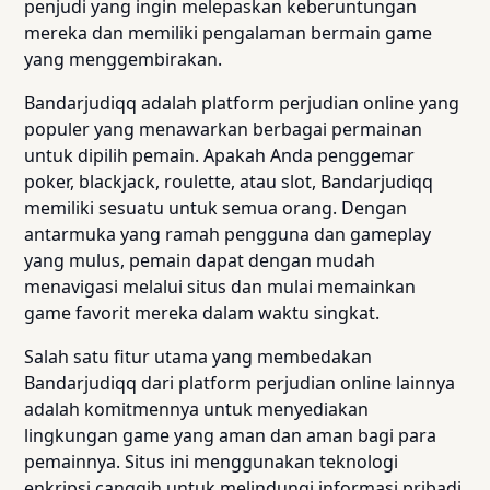
penjudi yang ingin melepaskan keberuntungan
mereka dan memiliki pengalaman bermain game
yang menggembirakan.
Bandarjudiqq adalah platform perjudian online yang
populer yang menawarkan berbagai permainan
untuk dipilih pemain. Apakah Anda penggemar
poker, blackjack, roulette, atau slot, Bandarjudiqq
memiliki sesuatu untuk semua orang. Dengan
antarmuka yang ramah pengguna dan gameplay
yang mulus, pemain dapat dengan mudah
menavigasi melalui situs dan mulai memainkan
game favorit mereka dalam waktu singkat.
Salah satu fitur utama yang membedakan
Bandarjudiqq dari platform perjudian online lainnya
adalah komitmennya untuk menyediakan
lingkungan game yang aman dan aman bagi para
pemainnya. Situs ini menggunakan teknologi
enkripsi canggih untuk melindungi informasi pribadi