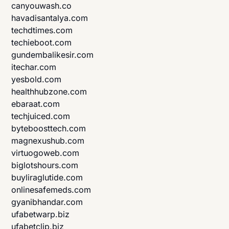
canyouwash.co
havadisantalya.com
techdtimes.com
techieboot.com
gundembalikesir.com
itechar.com
yesbold.com
healthhubzone.com
ebaraat.com
techjuiced.com
byteboosttech.com
magnexushub.com
virtuogoweb.com
biglotshours.com
buyliraglutide.com
onlinesafemeds.com
gyanibhandar.com
ufabetwarp.biz
ufabetclip.biz