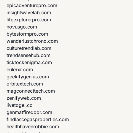
epicadventurepro.com
insightwavelab.com
lifeexplorerpro.com
novusgo.com
bytestormpro.com
wanderlustchrono.com
culturetrendlab.com
trendsensehub.com
ticktockenigma.com
eulerxr.com
geekifygenius.com
orbitextech.com
magconnecttech.com
zenifyweb.com
livetogel.co
genmatfiredoor.com
findlascegasproperties.com
healthhavenrobbie.com