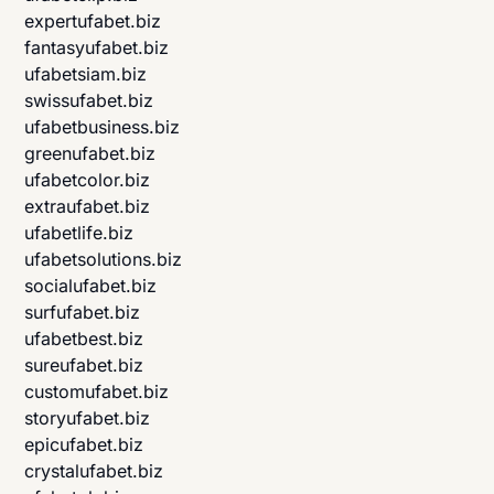
expertufabet.biz
fantasyufabet.biz
ufabetsiam.biz
swissufabet.biz
ufabetbusiness.biz
greenufabet.biz
ufabetcolor.biz
extraufabet.biz
ufabetlife.biz
ufabetsolutions.biz
socialufabet.biz
surfufabet.biz
ufabetbest.biz
sureufabet.biz
customufabet.biz
storyufabet.biz
epicufabet.biz
crystalufabet.biz