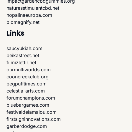
impactgardencbdgummies.org
naturesstimulantcbd.net
nopalinaeuropa.com
biomagnify.net
Links
saucyukiah.com
beikastreet.net
filmizlettir.net
ourmultiworlds.com
cooncreekclub.org
pegpufftimes.com
celestia-arts.com
forumchampions.com
bluebargames.com
festivaldelamalou.com
firstsigninnovations.com
garberdodge.com