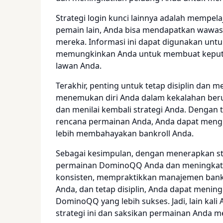
Strategi login kunci lainnya adalah mempe
pemain lain, Anda bisa mendapatkan wawas
mereka. Informasi ini dapat digunakan un
memungkinkan Anda untuk membuat keputus
lawan Anda.
Terakhir, penting untuk tetap disiplin dan 
menemukan diri Anda dalam kekalahan ber
dan menilai kembali strategi Anda. Dengan
rencana permainan Anda, Anda dapat meng
lebih membahayakan bankroll Anda.
Sebagai kesimpulan, dengan menerapkan str
permainan DominoQQ Anda dan meningkatka
konsisten, mempraktikkan manajemen bankro
Anda, dan tetap disiplin, Anda dapat meni
DominoQQ yang lebih sukses. Jadi, lain ka
strategi ini dan saksikan permainan Anda m