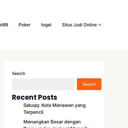
et88
Poker
togel
Situs Judi Online
Search
Search
Recent Posts
Satuqq: Kota Menawan yang
Terpencil
Menangkan Besar dengan