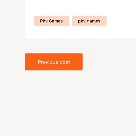
Pkv Games
pkv games
Post
Previous post
navigation