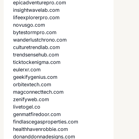
epicadventurepro.com
insightwavelab.com
lifeexplorerpro.com
novusgo.com
bytestormpro.com
wanderlustchrono.com
culturetrendlab.com
trendsensehub.com
ticktockenigma.com
eulerxr.com
geekifygenius.com
orbitextech.com
magconnecttech.com
zenifyweb.com
livetogel.co
genmatfiredoor.com
findlascegasproperties.com
healthhavenrobbie.com
donanddonnadesigns.com