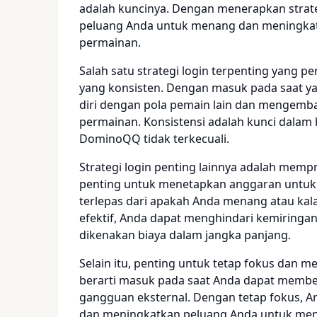
adalah kuncinya. Dengan menerapkan strate
peluang Anda untuk menang dan meningkat
permainan.
Salah satu strategi login terpenting yang pe
yang konsisten. Dengan masuk pada saat y
diri dengan pola pemain lain dan mengemb
permainan. Konsistensi adalah kunci dalam
DominoQQ tidak terkecuali.
Strategi login penting lainnya adalah memp
penting untuk menetapkan anggaran untuk d
terlepas dari apakah Anda menang atau kal
efektif, Anda dapat menghindari kemiring
dikenakan biaya dalam jangka panjang.
Selain itu, penting untuk tetap fokus dan
berarti masuk pada saat Anda dapat membe
gangguan eksternal. Dengan tetap fokus, A
dan meningkatkan peluang Anda untuk me