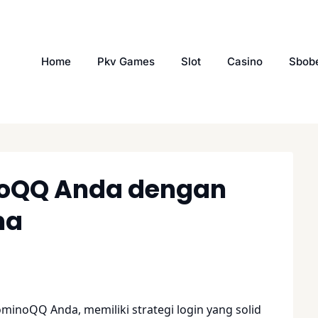
Home
Pkv Games
Slot
Casino
Sbob
noQQ Anda dengan
ma
inoQQ Anda, memiliki strategi login yang solid