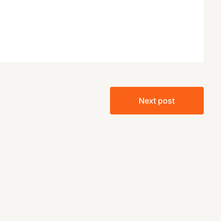
Next post