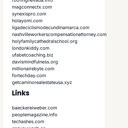
roofingnevada.info
magconnectx.com
synexispro.com
holayomi.com
ligadeciclismodecundinamarca.com
nashvilleworkerscompensationattorney.com
holyfamilycathedralschool.org
londonkiddy.com
ufabetcoaching.biz
davismindfulness.org
millionairebyte.com
fortechday.com
getcaminorealestateusa.xyz
Links
baeckereiweber.com
peoplemagazine.info
techashes.com