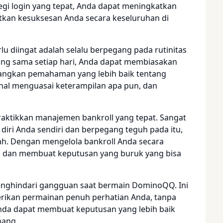
gi login yang tepat, Anda dapat meningkatkan
kan kesuksesan Anda secara keseluruhan di
rlu diingat adalah selalu berpegang pada rutinitas
ang sama setiap hari, Anda dapat membiasakan
angkan pemahaman yang lebih baik tentang
 hal menguasai keterampilan apa pun, dan
raktikkan manajemen bankroll yang tepat. Sangat
iri Anda sendiri dan berpegang teguh pada itu,
ah. Dengan mengelola bankroll Anda secara
an dan membuat keputusan yang buruk yang bisa
 menghindari gangguan saat bermain DominoQQ. Ini
rikan permainan penuh perhatian Anda, tanpa
nda dapat membuat keputusan yang lebih baik
nang.