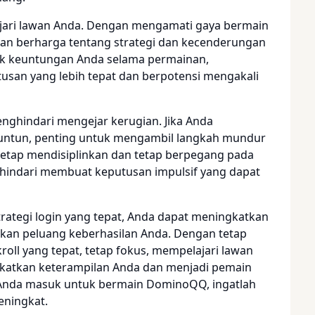
lajari lawan Anda. Dengan mengamati gaya bermain
an berharga tentang strategi dan kecenderungan
tuk keuntungan Anda selama permainan,
an yang lebih tepat dan berpotensi mengakali
menghindari mengejar kerugian. Jika Anda
untun, penting untuk mengambil langkah mundur
 tetap mendisiplinkan dan tetap berpegang pada
hindari membuat keputusan impulsif yang dapat
ategi login yang tepat, Anda dapat meningkatkan
n peluang keberhasilan Anda. Dengan tetap
ll yang tepat, tetap fokus, mempelajari lawan
ngkatkan keterampilan Anda dan menjadi pemain
li Anda masuk untuk bermain DominoQQ, ingatlah
eningkat.