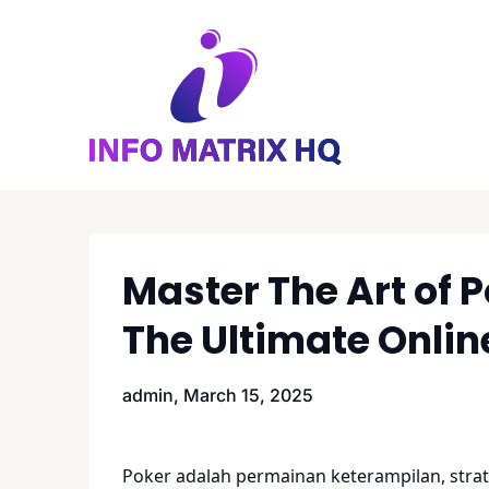
Skip
to
content
Master The Art of 
The Ultimate Onlin
admin,
March 15, 2025
Poker adalah permainan keterampilan, stra