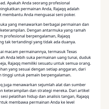
bad. Apakah Anda seorang profesional
ingkatkan permainan Anda, Rajaqq adalah
at membantu Anda menguasai seni poker.
emuka yang menawarkan berbagai permainan dan
t keterampilan. Dengan antarmuka yang ramah
im profesional berpengalaman, Rajaqq
tak tertandingi yang tidak ada duanya.
agai macam permainannya, termasuk Texas
ah Anda lebih suka permainan uang tunai, duduk
eja, Rajaqq memiliki sesuatu untuk semua orang.
han yang sesuai dengan setiap anggaran, dari
n tinggi untuk pemain berpengalaman.
aqq juga menawarkan sejumlah alat dan sumber
eterampilan dan strategi mereka. Dari artikel
sesi pelatihan hidup dan analisis tangan, Rajaqq
ntuk membawa permainan Anda ke level