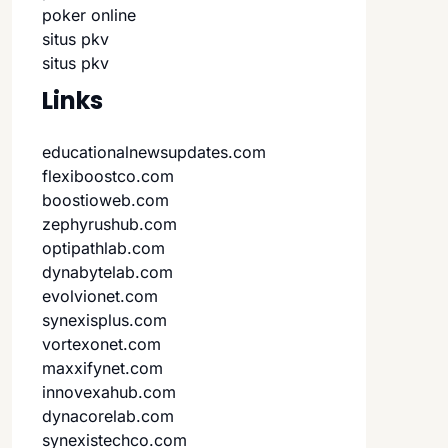
poker online
situs pkv
situs pkv
Links
educationalnewsupdates.com
flexiboostco.com
boostioweb.com
zephyrushub.com
optipathlab.com
dynabytelab.com
evolvionet.com
synexisplus.com
vortexonet.com
maxxifynet.com
innovexahub.com
dynacorelab.com
synexistechco.com