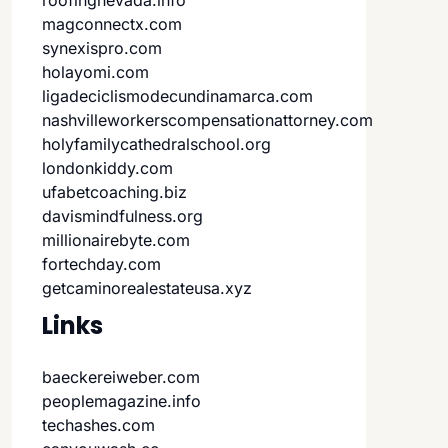
roofingnevada.info
magconnectx.com
synexispro.com
holayomi.com
ligadeciclismodecundinamarca.com
nashvilleworkerscompensationattorney.com
holyfamilycathedralschool.org
londonkiddy.com
ufabetcoaching.biz
davismindfulness.org
millionairebyte.com
fortechday.com
getcaminorealestateusa.xyz
Links
baeckereiweber.com
peoplemagazine.info
techashes.com