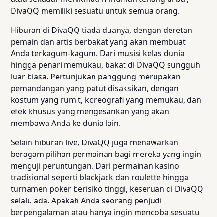
DivaQQ memiliki sesuatu untuk semua orang.
Hiburan di DivaQQ tiada duanya, dengan deretan
pemain dan artis berbakat yang akan membuat
Anda terkagum-kagum. Dari musisi kelas dunia
hingga penari memukau, bakat di DivaQQ sungguh
luar biasa. Pertunjukan panggung merupakan
pemandangan yang patut disaksikan, dengan
kostum yang rumit, koreografi yang memukau, dan
efek khusus yang mengesankan yang akan
membawa Anda ke dunia lain.
Selain hiburan live, DivaQQ juga menawarkan
beragam pilihan permainan bagi mereka yang ingin
menguji peruntungan. Dari permainan kasino
tradisional seperti blackjack dan roulette hingga
turnamen poker berisiko tinggi, keseruan di DivaQQ
selalu ada. Apakah Anda seorang penjudi
berpengalaman atau hanya ingin mencoba sesuatu