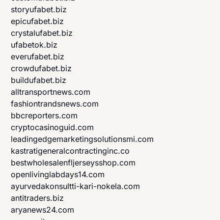
storyufabet.biz
epicufabet.biz
crystalufabet.biz
ufabetok.biz
everufabet.biz
crowdufabet.biz
buildufabet.biz
alltransportnews.com
fashiontrandsnews.com
bbcreporters.com
cryptocasinoguid.com
leadingedgemarketingsolutionsmi.com
kastratigeneralcontractinginc.co
bestwholesalenfljerseysshop.com
openlivinglabdays14.com
ayurvedakonsultti-kari-nokela.com
antitraders.biz
aryanews24.com