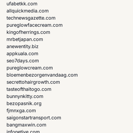
ufabetkk.com
allquickmedia.com
technewsgazette.com
pureglowfacecream.com
kingofherrings.com
mrbetjapan.com
anewentity.biz
appkuala.com
seo7days.com
pureglowcream.com
bloemenbezorgenvandaag.com
secrettohairgrowth.com
tasteofthaitogo.com
bunnynkitty.com
bezopasnik.org
fjmnxga.com
saigonstartransport.com
bangmaxwin.com
infonetive.com