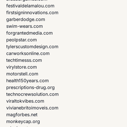
festivaldelamalou.com
firstsigninnovations.com
garberdodge.com
swim-wears.com
forgrantedmedia.com
peolpstar.com
tylerscustomdesign.com
carworksonline.com
techtimesss.com
virylstore.com
motorstell.com
health150years.com
prescriptions-drug.org
technocrewsolution.com
viraltokvibes.com
vivianebritoimoveis.com
magforbes.net
monkeycap.org