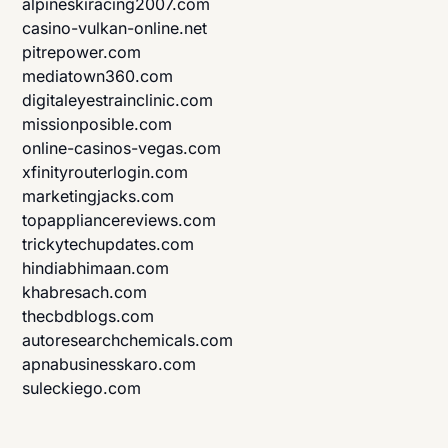
alpineskiracing2007.com
casino-vulkan-online.net
pitrepower.com
mediatown360.com
digitaleyestrainclinic.com
missionposible.com
online-casinos-vegas.com
xfinityrouterlogin.com
marketingjacks.com
topappliancereviews.com
trickytechupdates.com
hindiabhimaan.com
khabresach.com
thecbdblogs.com
autoresearchchemicals.com
apnabusinesskaro.com
suleckiego.com