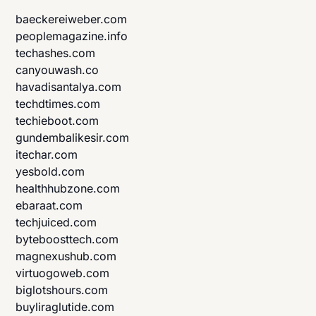
baeckereiweber.com
peoplemagazine.info
techashes.com
canyouwash.co
havadisantalya.com
techdtimes.com
techieboot.com
gundembalikesir.com
itechar.com
yesbold.com
healthhubzone.com
ebaraat.com
techjuiced.com
byteboosttech.com
magnexushub.com
virtuogoweb.com
biglotshours.com
buyliraglutide.com