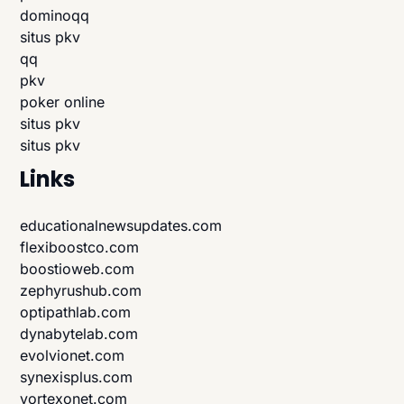
dominoqq
situs pkv
qq
pkv
poker online
situs pkv
situs pkv
Links
educationalnewsupdates.com
flexiboostco.com
boostioweb.com
zephyrushub.com
optipathlab.com
dynabytelab.com
evolvionet.com
synexisplus.com
vortexonet.com