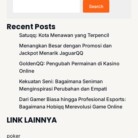
Search
Recent Posts
Satuqq: Kota Menawan yang Terpencil
Menangkan Besar dengan Promosi dan
Jackpot Menarik JaguarQQ
GoldenQQ: Pengubah Permainan di Kasino
Online
Kekuatan Seni: Bagaimana Seniman
Menginspirasi Perubahan dan Empati
Dari Gamer Biasa hingga Profesional Esports:
Bagaimana Hobiqq Merevolusi Game Online
LINK LAINNYA
poker