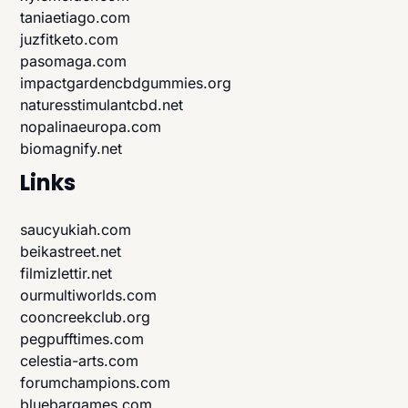
taniaetiago.com
juzfitketo.com
pasomaga.com
impactgardencbdgummies.org
naturesstimulantcbd.net
nopalinaeuropa.com
biomagnify.net
Links
saucyukiah.com
beikastreet.net
filmizlettir.net
ourmultiworlds.com
cooncreekclub.org
pegpufftimes.com
celestia-arts.com
forumchampions.com
bluebargames.com