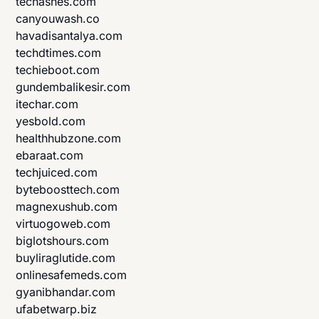
techashes.com
canyouwash.co
havadisantalya.com
techdtimes.com
techieboot.com
gundembalikesir.com
itechar.com
yesbold.com
healthhubzone.com
ebaraat.com
techjuiced.com
byteboosttech.com
magnexushub.com
virtuogoweb.com
biglotshours.com
buyliraglutide.com
onlinesafemeds.com
gyanibhandar.com
ufabetwarp.biz