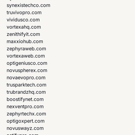
synexistechco.com
truvivopro.com
vividusco.com
vortexahq.com
zenithifyit.com
maxxiohub.com
zephyraweb.com
vortexaweb.com
optigeniusco.com
novuspherex.com
novaevopro.com
trusparktech.com
trubrandzhq.com
boostifynet.com
nexventpro.com
zephyrtechx.com
optigoxpert.com
novuswayz.com