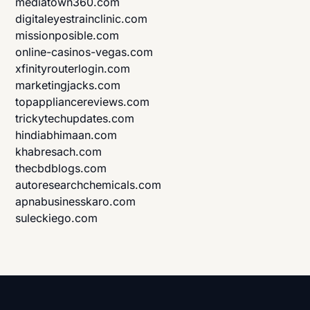
mediatown360.com
digitaleyestrainclinic.com
missionposible.com
online-casinos-vegas.com
xfinityrouterlogin.com
marketingjacks.com
topappliancereviews.com
trickytechupdates.com
hindiabhimaan.com
khabresach.com
thecbdblogs.com
autoresearchchemicals.com
apnabusinesskaro.com
suleckiego.com