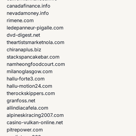
canadafinance.info
nevadamoney.info
rimene.com
ledepanneur-pigalle.com
dvd-digest.net
theartistsmarketnola.com
chiranaplus.biz
stackspancakebar.com
namheongfoodcourt.com
milanoglasgow.com
hallu-forte3.com
hallu-motion24.com
therockskippers.com
granfoss.net
allindiacafela.com
alpineskiracing2007.com
casino-vulkan-online.net
pitrepower.com