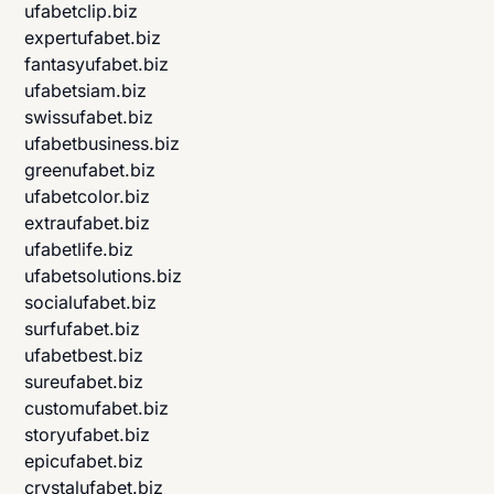
ufabetclip.biz
expertufabet.biz
fantasyufabet.biz
ufabetsiam.biz
swissufabet.biz
ufabetbusiness.biz
greenufabet.biz
ufabetcolor.biz
extraufabet.biz
ufabetlife.biz
ufabetsolutions.biz
socialufabet.biz
surfufabet.biz
ufabetbest.biz
sureufabet.biz
customufabet.biz
storyufabet.biz
epicufabet.biz
crystalufabet.biz