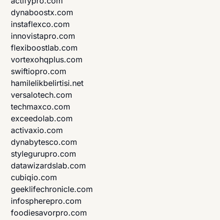
actifypro.com
dynaboostx.com
instaflexco.com
innovistapro.com
flexiboostlab.com
vortexohqplus.com
swiftiopro.com
hamilelikbelirtisi.net
versalotech.com
techmaxco.com
exceedolab.com
activaxio.com
dynabytesco.com
stylegurupro.com
datawizardslab.com
cubiqio.com
geeklifechronicle.com
infospherepro.com
foodiesavorpro.com