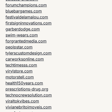
forumchampions.com
bluebargames.com
festivaldelamalou.com
firstsigninnovations.com
garberdodge.com
swim-wears.com
forgrantedmedia.com
peolpstar.com
tylerscustomdesign.com
carworksonline.com
techtimesss.com
virylstore.com
motorstell.com
health150years.com
prescriptions-drug.org
technocrewsolution.com
viraltokvibes.com
vivianebritoimoveis.com