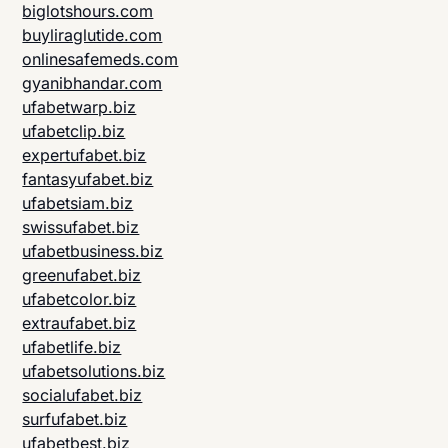
biglotshours.com
buyliraglutide.com
onlinesafemeds.com
gyanibhandar.com
ufabetwarp.biz
ufabetclip.biz
expertufabet.biz
fantasyufabet.biz
ufabetsiam.biz
swissufabet.biz
ufabetbusiness.biz
greenufabet.biz
ufabetcolor.biz
extraufabet.biz
ufabetlife.biz
ufabetsolutions.biz
socialufabet.biz
surfufabet.biz
ufabetbest.biz