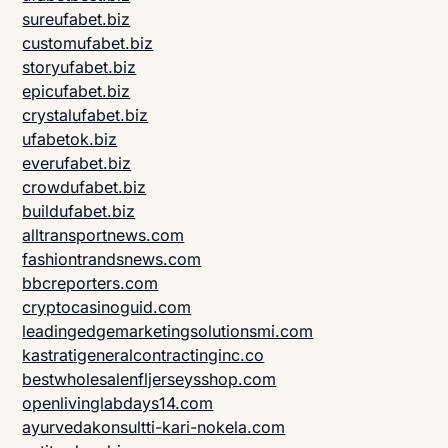
sureufabet.biz
customufabet.biz
storyufabet.biz
epicufabet.biz
crystalufabet.biz
ufabetok.biz
everufabet.biz
crowdufabet.biz
buildufabet.biz
alltransportnews.com
fashiontrandsnews.com
bbcreporters.com
cryptocasinoguid.com
leadingedgemarketingsolutionsmi.com
kastratigeneralcontractinginc.co
bestwholesalenfljerseysshop.com
openlivinglabdays14.com
ayurvedakonsultti-kari-nokela.com