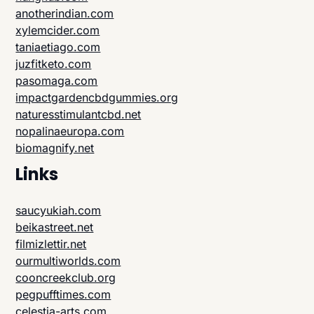
anotherindian.com
xylemcider.com
taniaetiago.com
juzfitketo.com
pasomaga.com
impactgardencbdgummies.org
naturesstimulantcbd.net
nopalinaeuropa.com
biomagnify.net
Links
saucyukiah.com
beikastreet.net
filmizlettir.net
ourmultiworlds.com
cooncreekclub.org
pegpufftimes.com
celestia-arts.com