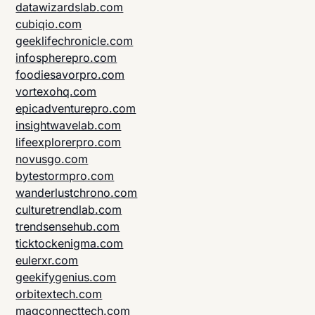
datawizardslab.com
cubiqio.com
geeklifechronicle.com
infospherepro.com
foodiesavorpro.com
vortexohq.com
epicadventurepro.com
insightwavelab.com
lifeexplorerpro.com
novusgo.com
bytestormpro.com
wanderlustchrono.com
culturetrendlab.com
trendsensehub.com
ticktockenigma.com
eulerxr.com
geekifygenius.com
orbitextech.com
magconnecttech.com