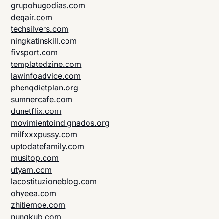
grupohugodias.com
deqair.com
techsilvers.com
ningkatinskill.com
fivsport.com
templatedzine.com
lawinfoadvice.com
phenqdietplan.org
sumnercafe.com
dunetflix.com
movimientoindignados.org
milfxxxpussy.com
uptodatefamily.com
musitop.com
utyam.com
lacostituzioneblog.com
ohyeea.com
zhitiemoe.com
nungkub.com