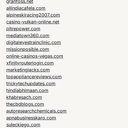
granfoss.net
allindiacafela.com
alpineskiracing2007.com
casino-vulkan-online.net
pitrepower.com
mediatown360.com
digitaleyestrainclinic.com
missionposible.com
online-casinos-vegas.com
xfinityrouterlogin.com
marketingjacks.com
topappliancereviews.com
trickytechupdates.com
hindiabhimaan.com
khabresach.com
thecbdblogs.com
autoresearchchemicals.com
apnabusinesskaro.com
suleckiego.com