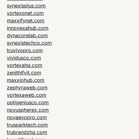
synexisplus.com
vortexonet.com
maxxifynet.com
innovexahub.com
dynacorelab.com
synexistechco.com
truvivopro.com
vividusco.com
vortexahq.com
zenithifyit.com
maxxiohub.com
zephyraweb.com
vortexaweb.com
optigeniusco.com
novuspherex.com
novaevopro.com
trusparktech.com
trubrandzhq.com