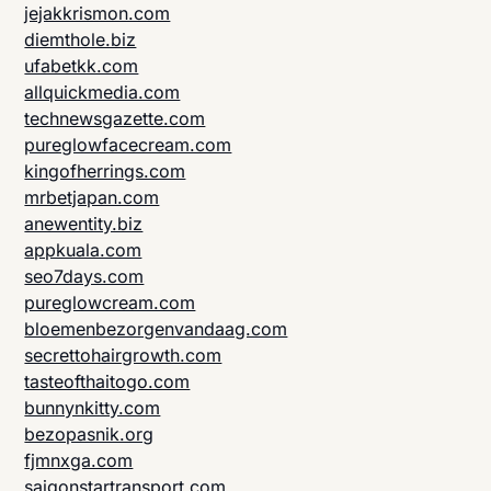
jejakkrismon.com
diemthole.biz
ufabetkk.com
allquickmedia.com
technewsgazette.com
pureglowfacecream.com
kingofherrings.com
mrbetjapan.com
anewentity.biz
appkuala.com
seo7days.com
pureglowcream.com
bloemenbezorgenvandaag.com
secrettohairgrowth.com
tasteofthaitogo.com
bunnynkitty.com
bezopasnik.org
fjmnxga.com
saigonstartransport.com