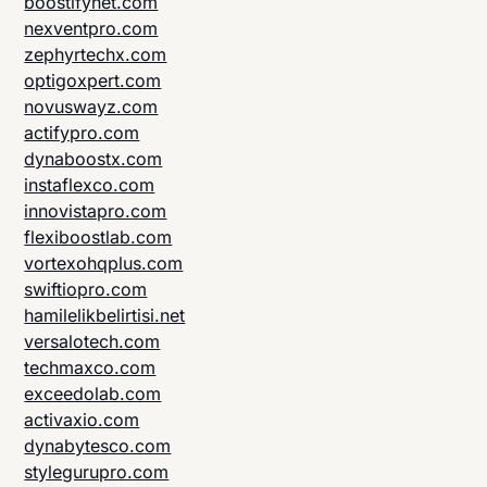
boostifynet.com
nexventpro.com
zephyrtechx.com
optigoxpert.com
novuswayz.com
actifypro.com
dynaboostx.com
instaflexco.com
innovistapro.com
flexiboostlab.com
vortexohqplus.com
swiftiopro.com
hamilelikbelirtisi.net
versalotech.com
techmaxco.com
exceedolab.com
activaxio.com
dynabytesco.com
stylegurupro.com