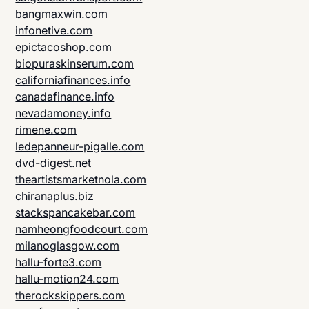
bangmaxwin.com
infonetive.com
epictacoshop.com
biopuraskinserum.com
californiafinances.info
canadafinance.info
nevadamoney.info
rimene.com
ledepanneur-pigalle.com
dvd-digest.net
theartistsmarketnola.com
chiranaplus.biz
stackspancakebar.com
namheongfoodcourt.com
milanoglasgow.com
hallu-forte3.com
hallu-motion24.com
therockskippers.com