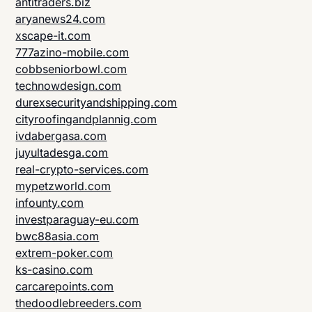
antitraders.biz
aryanews24.com
xscape-it.com
777azino-mobile.com
cobbseniorbowl.com
technowdesign.com
durexsecurityandshipping.com
cityroofingandplannig.com
ivdabergasa.com
juyultadesga.com
real-crypto-services.com
mypetzworld.com
infounty.com
investparaguay-eu.com
bwc88asia.com
extrem-poker.com
ks-casino.com
carcarepoints.com
thedoodlebreeders.com