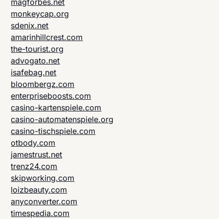
magforbes.net
monkeycap.org
sdenix.net
amarinhillcrest.com
the-tourist.org
advogato.net
isafebag.net
bloombergz.com
enterpriseboosts.com
casino-kartenspiele.com
casino-automatenspiele.org
casino-tischspiele.com
otbody.com
jamestrust.net
trenz24.com
skipworking.com
loizbeauty.com
anyconverter.com
timespedia.com