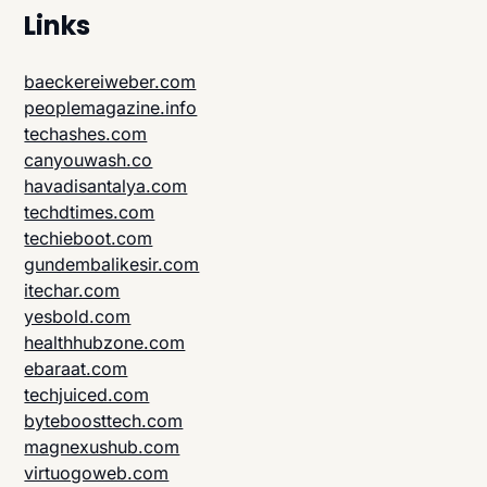
Links
baeckereiweber.com
peoplemagazine.info
techashes.com
canyouwash.co
havadisantalya.com
techdtimes.com
techieboot.com
gundembalikesir.com
itechar.com
yesbold.com
healthhubzone.com
ebaraat.com
techjuiced.com
byteboosttech.com
magnexushub.com
virtuogoweb.com