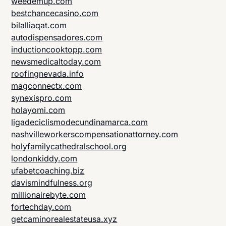
weedemup.com
bestchancecasino.com
bilalliaqat.com
autodispensadores.com
inductioncooktopp.com
newsmedicaltoday.com
roofingnevada.info
magconnectx.com
synexispro.com
holayomi.com
ligadeciclismodecundinamarca.com
nashvilleworkerscompensationattorney.com
holyfamilycathedralschool.org
londonkiddy.com
ufabetcoaching.biz
davismindfulness.org
millionairebyte.com
fortechday.com
getcaminorealestateusa.xyz