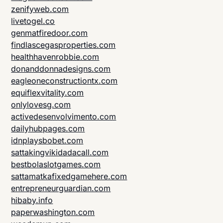
zenifyweb.com
livetogel.co
genmatfiredoor.com
findlascegasproperties.com
healthhavenrobbie.com
donanddonnadesigns.com
eagleoneconstructiontx.com
equiflexvitality.com
onlylovesg.com
activedesenvolvimento.com
dailyhubpages.com
idnplaysbobet.com
sattakingvikidadacall.com
bestbolaslotgames.com
sattamatkafixedgamehere.com
entrepreneurguardian.com
hibaby.info
paperwashington.com