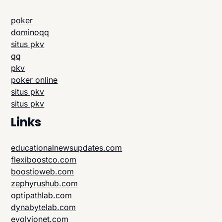
poker
dominoqq
situs pkv
qq
pkv
poker online
situs pkv
situs pkv
Links
educationalnewsupdates.com
flexiboostco.com
boostioweb.com
zephyrushub.com
optipathlab.com
dynabytelab.com
evolvionet.com