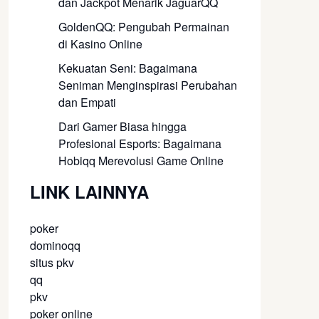
Promosi dan Jackpot Menarik
JaguarQQ
GoldenQQ: Pengubah Permainan
di Kasino Online
Kekuatan Seni: Bagaimana
Seniman Menginspirasi
Perubahan dan Empati
Dari Gamer Biasa hingga
Profesional Esports: Bagaimana
Hobiqq Merevolusi Game Online
LINK LAINNYA
poker
dominoqq
situs pkv
qq
pkv