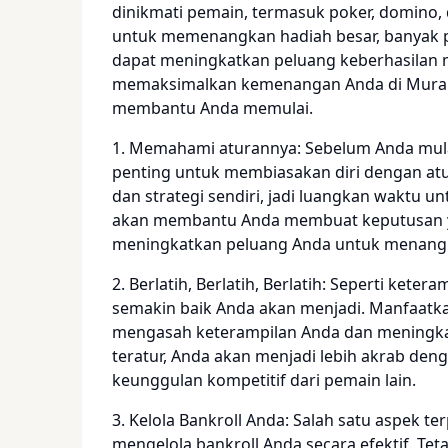
dinikmati pemain, termasuk poker, domino,
untuk memenangkan hadiah besar, banyak p
dapat meningkatkan peluang keberhasilan me
memaksimalkan kemenangan Anda di Murahqq
membantu Anda memulai.
1. Memahami aturannya: Sebelum Anda mul
penting untuk membiasakan diri dengan atu
dan strategi sendiri, jadi luangkan waktu 
akan membantu Anda membuat keputusan ya
meningkatkan peluang Anda untuk menang
2. Berlatih, Berlatih, Berlatih: Seperti kete
semakin baik Anda akan menjadi. Manfaatka
mengasah keterampilan Anda dan meningka
teratur, Anda akan menjadi lebih akrab de
keunggulan kompetitif dari pemain lain.
3. Kelola Bankroll Anda: Salah satu aspek te
mengelola bankroll Anda secara efektif. Te