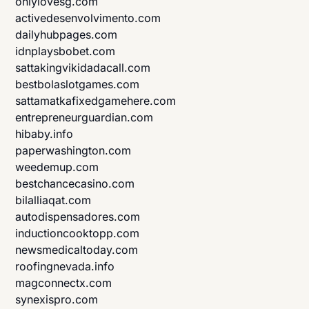
onlylovesg.com
activedesenvolvimento.com
dailyhubpages.com
idnplaysbobet.com
sattakingvikidadacall.com
bestbolaslotgames.com
sattamatkafixedgamehere.com
entrepreneurguardian.com
hibaby.info
paperwashington.com
weedemup.com
bestchancecasino.com
bilalliaqat.com
autodispensadores.com
inductioncooktopp.com
newsmedicaltoday.com
roofingnevada.info
magconnectx.com
synexispro.com