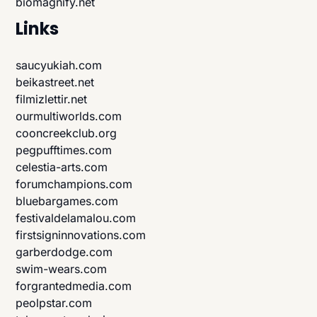
biomagnify.net
Links
saucyukiah.com
beikastreet.net
filmizlettir.net
ourmultiworlds.com
cooncreekclub.org
pegpufftimes.com
celestia-arts.com
forumchampions.com
bluebargames.com
festivaldelamalou.com
firstsigninnovations.com
garberdodge.com
swim-wears.com
forgrantedmedia.com
peolpstar.com