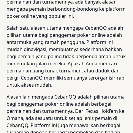
permainan dan turnamennya, ada banyak alasan
mengapa pemain berbondong-bondong ke platform
poker online yang populer ini.
Salah satu alasan utama mengapa CebanQQ adalah
pilihan utama bagi penggemar poker online adalah
antarmuka yang ramah pengguna. Platform ini
mudah dinavigasi, membuatnya sederhana bahkan
bagi pemain yang paling tidak berpengalaman untuk
menemukan jalan mereka. Apakah Anda mencari
permainan uang tunai, turnamen, atau duduk dan
pergi, CebanQQ memiliki semuanya terorganisir rapi
untuk akses mudah.
Alasan lain mengapa CebanQQ adalah pilihan utama
bagi penggemar poker online adalah berbagai
permainan dan turnamennya. Dari Texas Hold’em ke
Omaha, ada sesuatu untuk setiap jenis pemain di
CebanQQ. Platform ini juga menawarkan berbagai
turnamen dengan berbagai pembelian dan hadiah