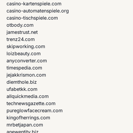
casino-kartenspiele.com
casino-automatenspiele.org
casino-tischspiele.com
otbody.com
jamestrust.net
trenz24.com
skipworking.com
loizbeauty.com
anyconverter.com
timespedia.com
jejakkrismon.com
diemthole.biz
ufabetkk.com
allquickmedia.com
technewsgazette.com
pureglowfacecream.com
kingofherrings.com
mrbetjapan.com
anewentity.biz