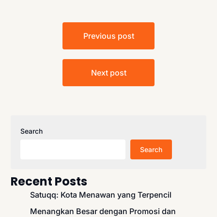
Post
Previous post
navigation
Next post
Search
Search
Recent Posts
Satuqq: Kota Menawan yang Terpencil
Menangkan Besar dengan Promosi dan