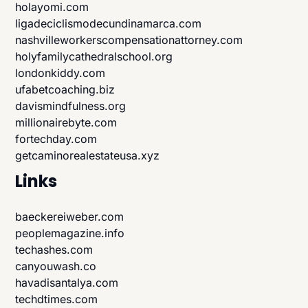
holayomi.com
ligadeciclismodecundinamarca.com
nashvilleworkerscompensationattorney.com
holyfamilycathedralschool.org
londonkiddy.com
ufabetcoaching.biz
davismindfulness.org
millionairebyte.com
fortechday.com
getcaminorealestateusa.xyz
Links
baeckereiweber.com
peoplemagazine.info
techashes.com
canyouwash.co
havadisantalya.com
techdtimes.com