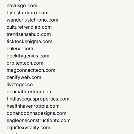
novusgo.com
bytestormpro.com
wanderlustchrono.com
culturetrendlab.com
trendsensehub.com
ticktockenigma.com
eulerxr.com
geekifygenius.com
orbitextech.com
magconnecttech.com
zenifyweb.com
livetogel.co
genmatfiredoor.com
findlascegasproperties.com
healthhavenrobbie.com
donanddonnadesigns.com
eagleoneconstructiontx.com
equiflexvitality.com