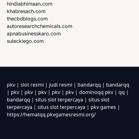
hindiabhimaan.com
khabresach.com
thecbdblogs.com
autoresearchchemicals.com
apnabusinesskaro.com
suleckiego.com
pkv
|
slot resmi
|
judi resmi
|
bandarqq
|
bandarqq
|
pkv
|
pkv
|
pkv
|
pkv
|
pkv
|
dominoqq pkv
|
qq
|
bandarqq
|
situs slot terpercaya
|
situs slot
terpercaya
|
situs slot terpercaya
|
pkv games
|
https://hematqq.pkvgamesresmi.org/