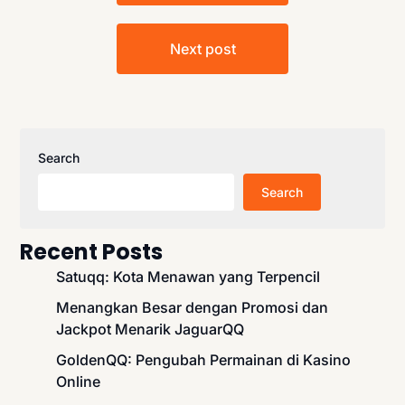
Next post
Search
Search
Recent Posts
Satuqq: Kota Menawan yang Terpencil
Menangkan Besar dengan Promosi dan
Jackpot Menarik JaguarQQ
GoldenQQ: Pengubah Permainan di Kasino
Online