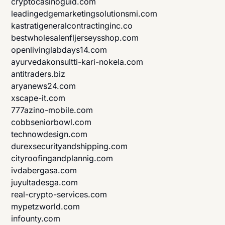
cryptocasinoguid.com
leadingedgemarketingsolutionsmi.com
kastratigeneralcontractinginc.co
bestwholesalenfljerseysshop.com
openlivinglabdays14.com
ayurvedakonsultti-kari-nokela.com
antitraders.biz
aryanews24.com
xscape-it.com
777azino-mobile.com
cobbseniorbowl.com
technowdesign.com
durexsecurityandshipping.com
cityroofingandplannig.com
ivdabergasa.com
juyultadesga.com
real-crypto-services.com
mypetzworld.com
infounty.com