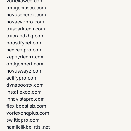
vortexaweb.com
optigeniusco.com
novuspherex.com
novaevopro.com
trusparktech.com
trubrandzhq.com
boostifynet.com
nexventpro.com
zephyrtechx.com
optigoxpert.com
novuswayz.com
actifypro.com
dynaboostx.com
instaflexco.com
innovistapro.com
flexiboostlab.com
vortexohqplus.com
swiftiopro.com
hamilelikbelirtisi.net