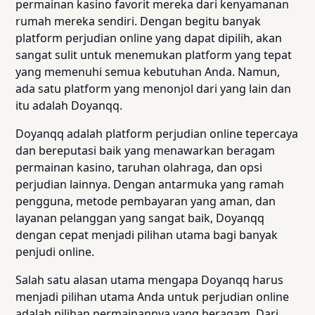
permainan kasino favorit mereka dari kenyamanan
rumah mereka sendiri. Dengan begitu banyak
platform perjudian online yang dapat dipilih, akan
sangat sulit untuk menemukan platform yang tepat
yang memenuhi semua kebutuhan Anda. Namun,
ada satu platform yang menonjol dari yang lain dan
itu adalah Doyanqq.
Doyanqq adalah platform perjudian online tepercaya
dan bereputasi baik yang menawarkan beragam
permainan kasino, taruhan olahraga, dan opsi
perjudian lainnya. Dengan antarmuka yang ramah
pengguna, metode pembayaran yang aman, dan
layanan pelanggan yang sangat baik, Doyanqq
dengan cepat menjadi pilihan utama bagi banyak
penjudi online.
Salah satu alasan utama mengapa Doyanqq harus
menjadi pilihan utama Anda untuk perjudian online
adalah pilihan permainannya yang beragam. Dari