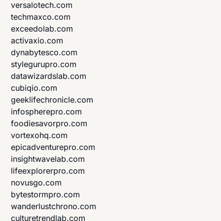
versalotech.com
techmaxco.com
exceedolab.com
activaxio.com
dynabytesco.com
stylegurupro.com
datawizardslab.com
cubiqio.com
geeklifechronicle.com
infospherepro.com
foodiesavorpro.com
vortexohq.com
epicadventurepro.com
insightwavelab.com
lifeexplorerpro.com
novusgo.com
bytestormpro.com
wanderlustchrono.com
culturetrendlab.com