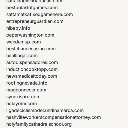
sattakingvikidadacall.com
bestbolaslotgames.com
sattamatkafixedgamehere.com
entrepreneurguardian.com
hibaby.info
paperwashington.com
weedemup.com
bestchancecasino.com
bilalliaqat.com
autodispensadores.com
inductioncooktopp.com
newsmedicaltoday.com
roofingnevada.info
magconnectx.com
synexispro.com
holayomi.com
ligadeciclismodecundinamarca.com
nashvilleworkerscompensationattorney.com
holyfamilycathedralschool.org