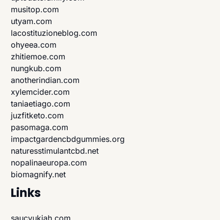
musitop.com
utyam.com
lacostituzioneblog.com
ohyeea.com
zhitiemoe.com
nungkub.com
anotherindian.com
xylemcider.com
taniaetiago.com
juzfitketo.com
pasomaga.com
impactgardencbdgummies.org
naturesstimulantcbd.net
nopalinaeuropa.com
biomagnify.net
Links
saucyukiah.com