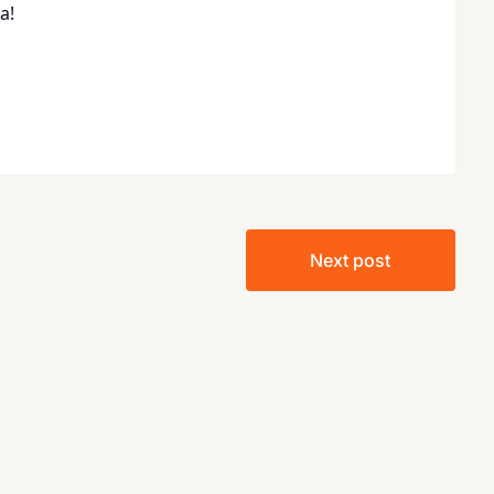
a!
Next post