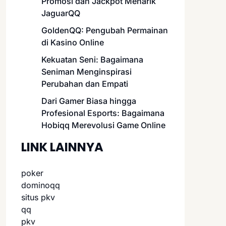
Promosi dan Jackpot Menarik
JaguarQQ
GoldenQQ: Pengubah Permainan
di Kasino Online
Kekuatan Seni: Bagaimana
Seniman Menginspirasi
Perubahan dan Empati
Dari Gamer Biasa hingga
Profesional Esports: Bagaimana
Hobiqq Merevolusi Game Online
LINK LAINNYA
poker
dominoqq
situs pkv
qq
pkv