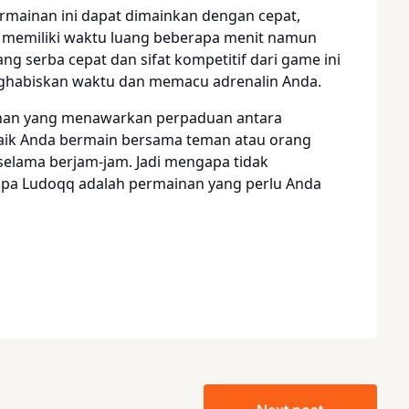
ermainan ini dapat dimainkan dengan cepat,
a memiliki waktu luang beberapa menit namun
g serba cepat dan sifat kompetitif dari game ini
ghabiskan waktu dan memacu adrenalin Anda.
inan yang menawarkan perpaduan antara
. Baik Anda bermain bersama teman atau orang
selama berjam-jam. Jadi mengapa tidak
gapa Ludoqq adalah permainan yang perlu Anda