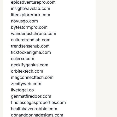
epicadventurepro.com
insightwavelab.com
lifeexplorerpro.com
novusgo.com
bytestormpro.com
wanderlustchrono.com
culturetrendlab.com
trendsensehub.com
ticktockenigma.com
eulerxr.com
geekifygenius.com
orbitextech.com
magconnecttech.com
zenifyweb.com
livetogel.co
genmatfiredoor.com
findlascegasproperties.com
healthhavenrobbie.com
donanddonnadesigns.com