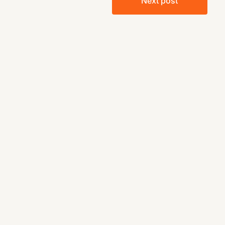
Next post