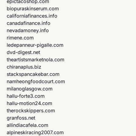
epictacoshop.com
biopuraskinserum.com
californiafinances.info
canadafinance.info
nevadamoney.info
rimene.com
ledepanneur-pigalle.com
dvd-digest.net
theartistsmarketnola.com
chiranaplus.biz
stackspancakebar.com
namheongfoodcourt.com
milanoglasgow.com
hallu-forte3.com
hallu-motion24.com
therockskippers.com
granfoss.net
allindiacafela.com
alpineskiracing2007.com