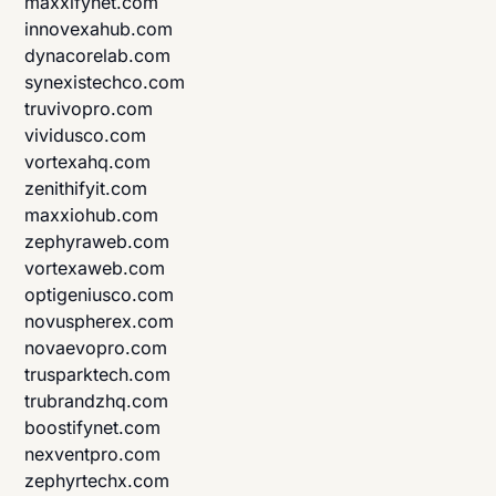
maxxifynet.com
innovexahub.com
dynacorelab.com
synexistechco.com
truvivopro.com
vividusco.com
vortexahq.com
zenithifyit.com
maxxiohub.com
zephyraweb.com
vortexaweb.com
optigeniusco.com
novuspherex.com
novaevopro.com
trusparktech.com
trubrandzhq.com
boostifynet.com
nexventpro.com
zephyrtechx.com