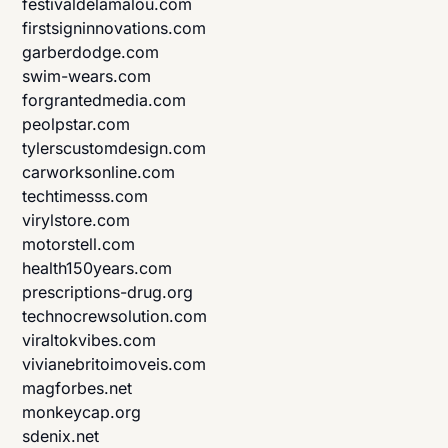
festivaldelamalou.com
firstsigninnovations.com
garberdodge.com
swim-wears.com
forgrantedmedia.com
peolpstar.com
tylerscustomdesign.com
carworksonline.com
techtimesss.com
virylstore.com
motorstell.com
health150years.com
prescriptions-drug.org
technocrewsolution.com
viraltokvibes.com
vivianebritoimoveis.com
magforbes.net
monkeycap.org
sdenix.net