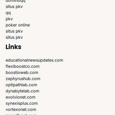
dominoqq
situs pkv
qq
pkv
poker online
situs pkv
situs pkv
Links
educationalnewsupdates.com
flexiboostco.com
boostioweb.com
zephyrushub.com
optipathlab.com
dynabytelab.com
evolvionet.com
synexisplus.com
vortexonet.com