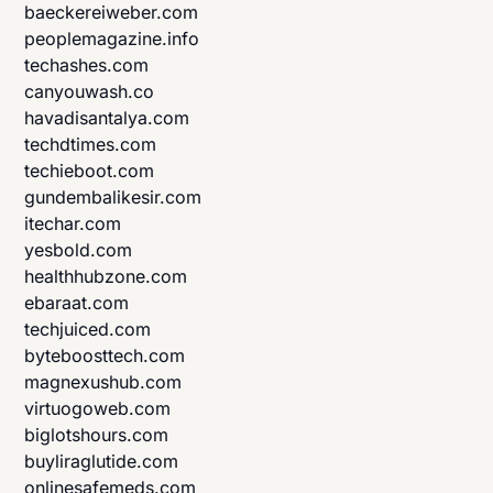
baeckereiweber.com
peoplemagazine.info
techashes.com
canyouwash.co
havadisantalya.com
techdtimes.com
techieboot.com
gundembalikesir.com
itechar.com
yesbold.com
healthhubzone.com
ebaraat.com
techjuiced.com
byteboosttech.com
magnexushub.com
virtuogoweb.com
biglotshours.com
buyliraglutide.com
onlinesafemeds.com