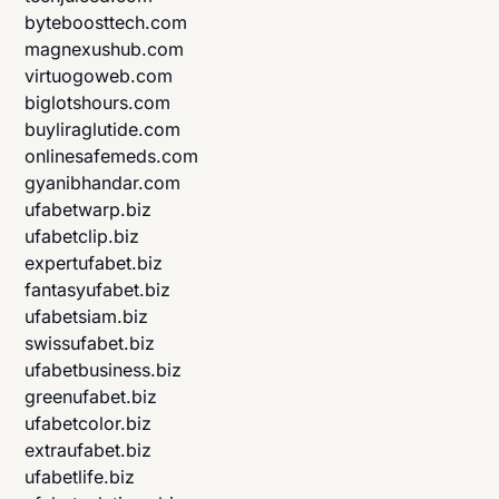
byteboosttech.com
magnexushub.com
virtuogoweb.com
biglotshours.com
buyliraglutide.com
onlinesafemeds.com
gyanibhandar.com
ufabetwarp.biz
ufabetclip.biz
expertufabet.biz
fantasyufabet.biz
ufabetsiam.biz
swissufabet.biz
ufabetbusiness.biz
greenufabet.biz
ufabetcolor.biz
extraufabet.biz
ufabetlife.biz