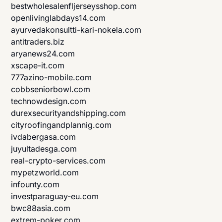
bestwholesalenfljerseysshop.com
openlivinglabdays14.com
ayurvedakonsultti-kari-nokela.com
antitraders.biz
aryanews24.com
xscape-it.com
777azino-mobile.com
cobbseniorbowl.com
technowdesign.com
durexsecurityandshipping.com
cityroofingandplannig.com
ivdabergasa.com
juyultadesga.com
real-crypto-services.com
mypetzworld.com
infounty.com
investparaguay-eu.com
bwc88asia.com
extrem-poker.com