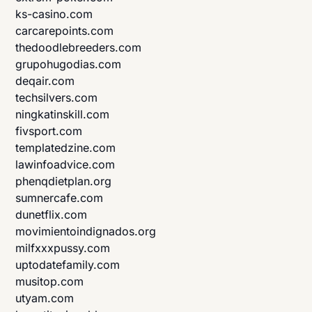
ks-casino.com
carcarepoints.com
thedoodlebreeders.com
grupohugodias.com
deqair.com
techsilvers.com
ningkatinskill.com
fivsport.com
templatedzine.com
lawinfoadvice.com
phenqdietplan.org
sumnercafe.com
dunetflix.com
movimientoindignados.org
milfxxxpussy.com
uptodatefamily.com
musitop.com
utyam.com