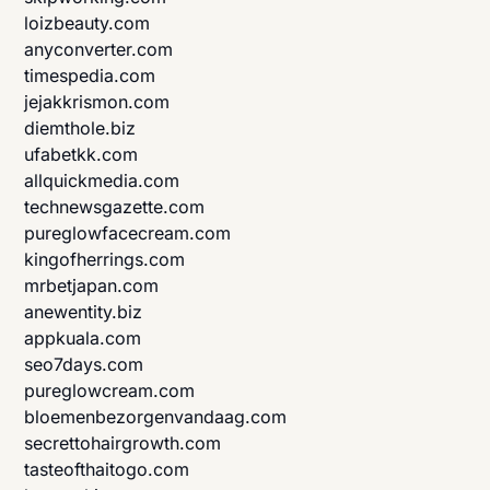
loizbeauty.com
anyconverter.com
timespedia.com
jejakkrismon.com
diemthole.biz
ufabetkk.com
allquickmedia.com
technewsgazette.com
pureglowfacecream.com
kingofherrings.com
mrbetjapan.com
anewentity.biz
appkuala.com
seo7days.com
pureglowcream.com
bloemenbezorgenvandaag.com
secrettohairgrowth.com
tasteofthaitogo.com