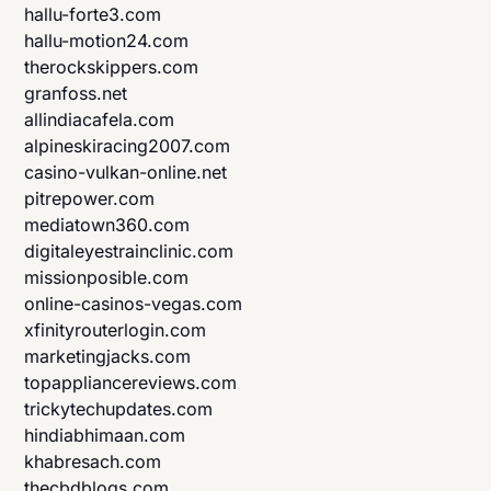
hallu-forte3.com
hallu-motion24.com
therockskippers.com
granfoss.net
allindiacafela.com
alpineskiracing2007.com
casino-vulkan-online.net
pitrepower.com
mediatown360.com
digitaleyestrainclinic.com
missionposible.com
online-casinos-vegas.com
xfinityrouterlogin.com
marketingjacks.com
topappliancereviews.com
trickytechupdates.com
hindiabhimaan.com
khabresach.com
thecbdblogs.com