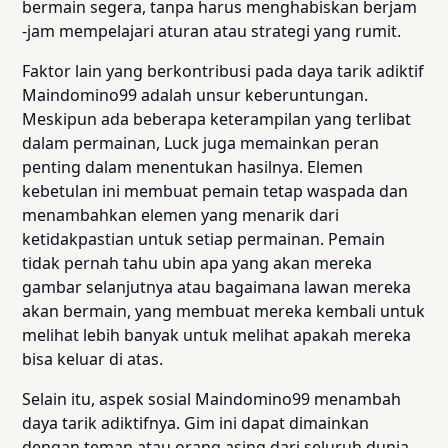
bermain segera, tanpa harus menghabiskan berjam
-jam mempelajari aturan atau strategi yang rumit.
Faktor lain yang berkontribusi pada daya tarik adiktif
Maindomino99 adalah unsur keberuntungan.
Meskipun ada beberapa keterampilan yang terlibat
dalam permainan, Luck juga memainkan peran
penting dalam menentukan hasilnya. Elemen
kebetulan ini membuat pemain tetap waspada dan
menambahkan elemen yang menarik dari
ketidakpastian untuk setiap permainan. Pemain
tidak pernah tahu ubin apa yang akan mereka
gambar selanjutnya atau bagaimana lawan mereka
akan bermain, yang membuat mereka kembali untuk
melihat lebih banyak untuk melihat apakah mereka
bisa keluar di atas.
Selain itu, aspek sosial Maindomino99 menambah
daya tarik adiktifnya. Gim ini dapat dimainkan
dengan teman atau orang asing dari seluruh dunia,