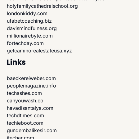
holyfamilycathedralschool.org
londonkiddy.com
ufabetcoaching.biz
davismindfulness.org
millionairebyte.com
fortechday.com
getcaminorealestateusa.xyz
Links
baeckereiweber.com
peoplemagazine.info
techashes.com
canyouwash.co
havadisantalya.com
techdtimes.com
techieboot.com
gundembalikesir.com
itechar.com