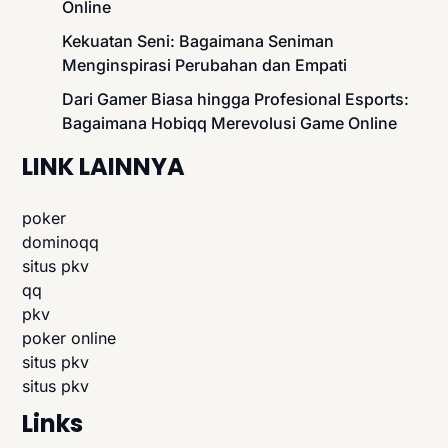
Online
Kekuatan Seni: Bagaimana Seniman
Menginspirasi Perubahan dan Empati
Dari Gamer Biasa hingga Profesional Esports:
Bagaimana Hobiqq Merevolusi Game Online
LINK LAINNYA
poker
dominoqq
situs pkv
qq
pkv
poker online
situs pkv
situs pkv
Links