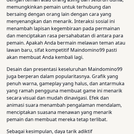
memungkinkan pemain untuk terhubung dan
bersaing dengan orang lain dengan cara yang
menyenangkan dan menarik. Interaksi sosial ini
menambah lapisan kegembiraan pada permainan
dan menciptakan rasa persahabatan di antara para
pemain. Apakah Anda bermain melawan teman atau
lawan baru, sifat kompetitif Maindomino99 pasti
akan membuat Anda kembali lagi.
Desain dan presentasi keseluruhan Maindomino99
juga berperan dalam popularitasnya. Grafik yang
penuh warna, gameplay yang halus, dan antarmuka
yang ramah pengguna membuat game ini menarik
secara visual dan mudah dinavigasi. Efek dan
animasi suara menambah pengalaman mendalam,
menciptakan suasana menawan yang menarik
pemain dan membuat mereka tetap terlibat.
Sebagai kesimpulan, daya tarik adiktif