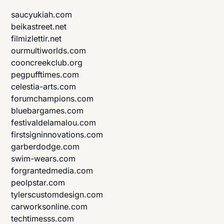
saucyukiah.com
beikastreet.net
filmizlettir.net
ourmultiworlds.com
cooncreekclub.org
pegpufftimes.com
celestia-arts.com
forumchampions.com
bluebargames.com
festivaldelamalou.com
firstsigninnovations.com
garberdodge.com
swim-wears.com
forgrantedmedia.com
peolpstar.com
tylerscustomdesign.com
carworksonline.com
techtimesss.com