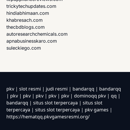
trickytechupdates.com
hindiabhimaan.com
khabresach.com
thecbdblogs.com
autoresearchchemicals.com
apnabusinesskaro.com
suleckiego.com
pkv
|
slot resmi
|
judi resmi
|
bandarqq
|
bandarqq
|
pkv
|
pkv
|
pkv
|
pkv
|
pkv
|
dominoqq pkv
|
qq
|
bandarqq
|
situs slot terpercaya
|
situs slot
terpercaya
|
situs slot terpercaya
|
pkv games
|
https://hematqq.pkvgamesresmi.org/