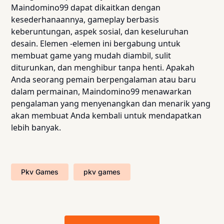
Maindomino99 dapat dikaitkan dengan
kesederhanaannya, gameplay berbasis
keberuntungan, aspek sosial, dan keseluruhan
desain. Elemen -elemen ini bergabung untuk
membuat game yang mudah diambil, sulit
diturunkan, dan menghibur tanpa henti. Apakah
Anda seorang pemain berpengalaman atau baru
dalam permainan, Maindomino99 menawarkan
pengalaman yang menyenangkan dan menarik yang
akan membuat Anda kembali untuk mendapatkan
lebih banyak.
Pkv Games
pkv games
Post