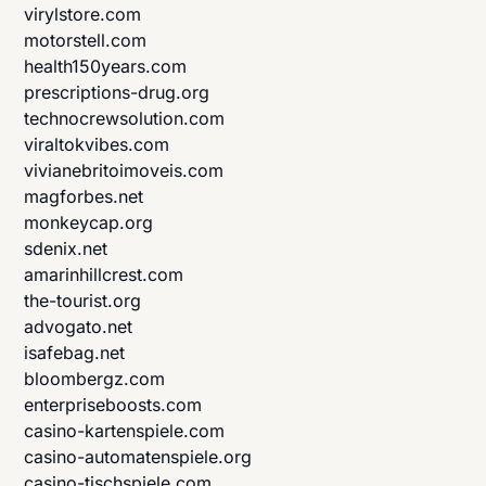
virylstore.com
motorstell.com
health150years.com
prescriptions-drug.org
technocrewsolution.com
viraltokvibes.com
vivianebritoimoveis.com
magforbes.net
monkeycap.org
sdenix.net
amarinhillcrest.com
the-tourist.org
advogato.net
isafebag.net
bloombergz.com
enterpriseboosts.com
casino-kartenspiele.com
casino-automatenspiele.org
casino-tischspiele.com