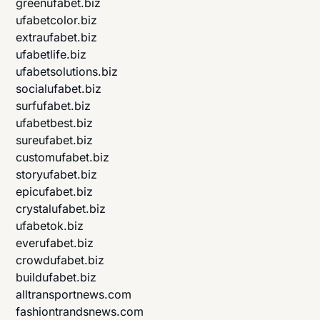
greenufabet.biz
ufabetcolor.biz
extraufabet.biz
ufabetlife.biz
ufabetsolutions.biz
socialufabet.biz
surfufabet.biz
ufabetbest.biz
sureufabet.biz
customufabet.biz
storyufabet.biz
epicufabet.biz
crystalufabet.biz
ufabetok.biz
everufabet.biz
crowdufabet.biz
buildufabet.biz
alltransportnews.com
fashiontrandsnews.com