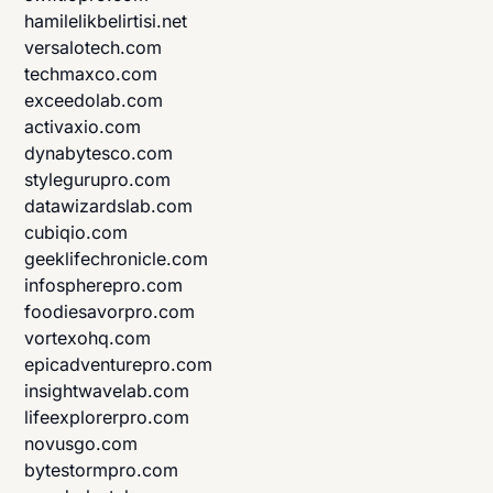
hamilelikbelirtisi.net
versalotech.com
techmaxco.com
exceedolab.com
activaxio.com
dynabytesco.com
stylegurupro.com
datawizardslab.com
cubiqio.com
geeklifechronicle.com
infospherepro.com
foodiesavorpro.com
vortexohq.com
epicadventurepro.com
insightwavelab.com
lifeexplorerpro.com
novusgo.com
bytestormpro.com