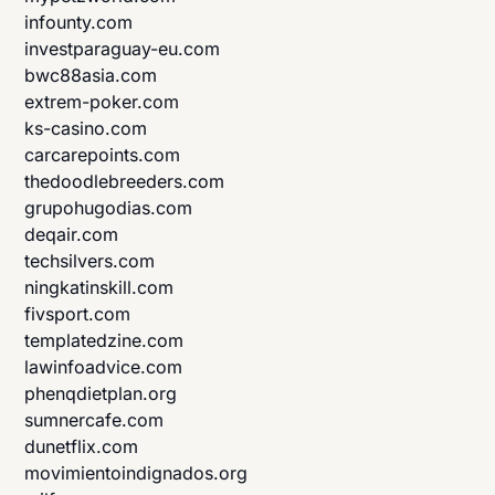
infounty.com
investparaguay-eu.com
bwc88asia.com
extrem-poker.com
ks-casino.com
carcarepoints.com
thedoodlebreeders.com
grupohugodias.com
deqair.com
techsilvers.com
ningkatinskill.com
fivsport.com
templatedzine.com
lawinfoadvice.com
phenqdietplan.org
sumnercafe.com
dunetflix.com
movimientoindignados.org