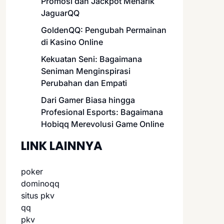
Promosi dan Jackpot Menarik
JaguarQQ
GoldenQQ: Pengubah Permainan
di Kasino Online
Kekuatan Seni: Bagaimana
Seniman Menginspirasi
Perubahan dan Empati
Dari Gamer Biasa hingga
Profesional Esports: Bagaimana
Hobiqq Merevolusi Game Online
LINK LAINNYA
poker
dominoqq
situs pkv
qq
pkv