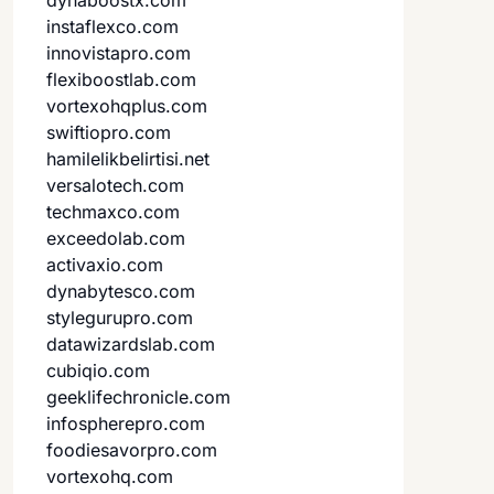
dynaboostx.com
instaflexco.com
innovistapro.com
flexiboostlab.com
vortexohqplus.com
swiftiopro.com
hamilelikbelirtisi.net
versalotech.com
techmaxco.com
exceedolab.com
activaxio.com
dynabytesco.com
stylegurupro.com
datawizardslab.com
cubiqio.com
geeklifechronicle.com
infospherepro.com
foodiesavorpro.com
vortexohq.com