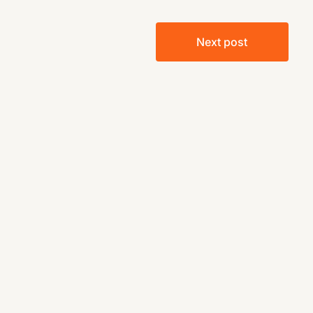
Next post