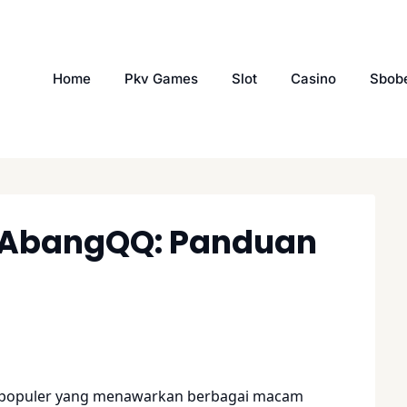
Home
Pkv Games
Slot
Casino
Sbob
a AbangQQ: Panduan
e populer yang menawarkan berbagai macam