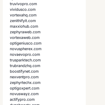
truvivopro.com
vividusco.com
vortexahq.com
zenithifyit.com
maxxiohub.com
zephyraweb.com
vortexaweb.com
optigeniusco.com
novuspherex.com
novaevopro.com
trusparktech.com
trubrandzhq.com
boostifynet.com
nexventpro.com
zephyrtechx.com
optigoxpert.com
novuswayz.com
actifypro.com