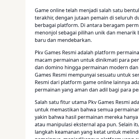
Game online telah menjadi salah satu bent
terakhir, dengan jutaan pemain di seluruh d
berbagai platform. Di antara beragam perm
menonjol sebagai pilihan unik dan menari
baru dan mendebarkan.
Pkv Games Resmi adalah platform permaina
macam permainan untuk dinikmati para pema
dan domino hingga permainan modern dan i
Games Resmi mempunyai sesuatu untuk s
Resmi dari platform game online lainnya a
permainan yang aman dan adil bagi para p
Salah satu fitur utama Pkv Games Resmi a
untuk memastikan bahwa semua permainan a
yakin bahwa hasil permainan mereka hanya 
atau manipulasi eksternal apa pun. Selain 
langkah keamanan yang ketat untuk melindu