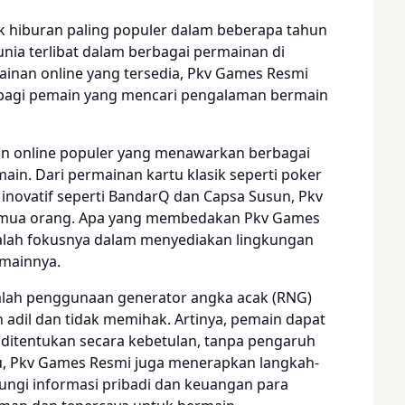
uk hiburan paling populer dalam beberapa tahun
unia terlibat dalam berbagai permainan di
ainan online yang tersedia, Pkv Games Resmi
k bagi pemain yang mencari pengalaman bermain
n online populer yang menawarkan berbagai
in. Dari permainan kartu klasik seperti poker
novatif seperti BandarQ dan Capsa Susun, Pkv
emua orang. Apa yang membedakan Pkv Games
dalah fokusnya dalam menyediakan lingkungan
emainnya.
dalah penggunaan generator angka acak (RNG)
dil dan tidak memihak. Artinya, pemain dapat
ditentukan secara kebetulan, tanpa pengaruh
itu, Pkv Games Resmi juga menerapkan langkah-
ngi informasi pribadi dan keuangan para