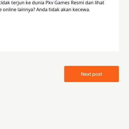
dak terjun ke dunia Pkv Games Resmi dan lihat
online lainnya? Anda tidak akan kecewa.
Next post