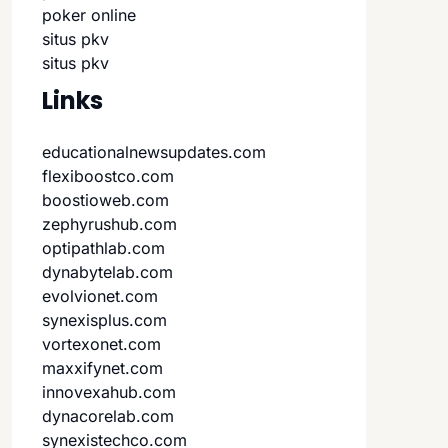
poker online
situs pkv
situs pkv
Links
educationalnewsupdates.com
flexiboostco.com
boostioweb.com
zephyrushub.com
optipathlab.com
dynabytelab.com
evolvionet.com
synexisplus.com
vortexonet.com
maxxifynet.com
innovexahub.com
dynacorelab.com
synexistechco.com