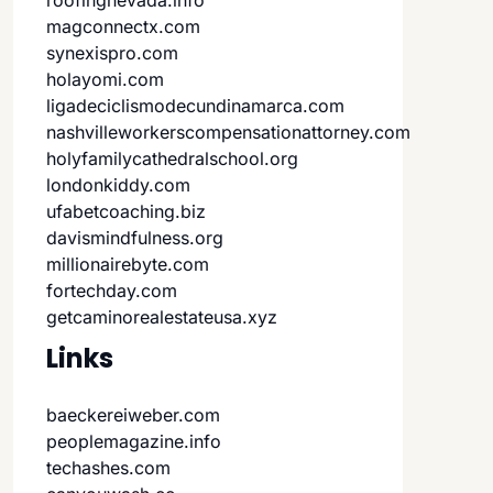
roofingnevada.info
magconnectx.com
synexispro.com
holayomi.com
ligadeciclismodecundinamarca.com
nashvilleworkerscompensationattorney.com
holyfamilycathedralschool.org
londonkiddy.com
ufabetcoaching.biz
davismindfulness.org
millionairebyte.com
fortechday.com
getcaminorealestateusa.xyz
Links
baeckereiweber.com
peoplemagazine.info
techashes.com