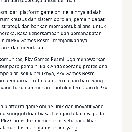
man dan tepercaya untuk bermain.
mi dari platform game online lainnya adalah
rum khusus dan sistem obrolan, pemain dapat
an strategi, dan bahkan membentuk aliansi untuk
ereka. Rasa kebersamaan dan persahabatan
n di Pkv Games Resmi, menjadikannya
narik dan mendalam.
n komunitas, Pkv Games Resmi juga menawarkan
bur para pemain. Baik Anda seorang profesional
pelajari seluk beluknya, Pkv Games Resmi
an pembaruan rutin dan permainan baru yang
u yang baru dan menarik untuk ditemukan di Pkv
 platform game online unik dan inovatif yang
 sungguh luar biasa. Dengan fokusnya pada
, Pkv Games Resmi menonjol sebagai pilihan
galaman bermain game online yang