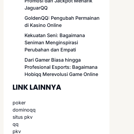
Promosi dan Jackpot Menarik
JaguarQQ
GoldenQQ: Pengubah Permainan
di Kasino Online
Kekuatan Seni: Bagaimana
Seniman Menginspirasi
Perubahan dan Empati
Dari Gamer Biasa hingga
Profesional Esports: Bagaimana
Hobiqq Merevolusi Game Online
LINK LAINNYA
poker
dominoqq
situs pkv
qq
pkv