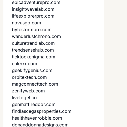
epicadventurepro.com
insightwavelab.com
lifeexplorerpro.com
novusgo.com
bytestormpro.com
wanderlustchrono.com
culturetrendlab.com
trendsensehub.com
ticktockenigma.com
eulerxr.com
geekifygenius.com
orbitextech.com
magconnecttech.com
zenifyweb.com
livetogel.co
genmatfiredoor.com
findlascegasproperties.com
healthhavenrobbie.com
donanddonnadesigns.com