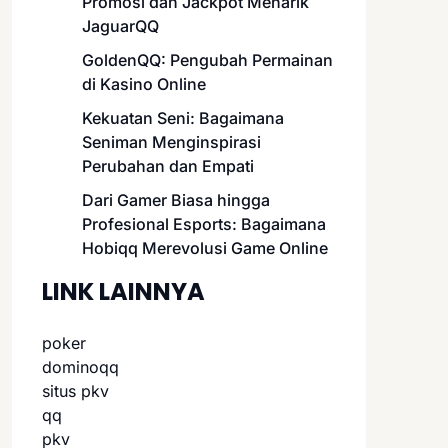
Promosi dan Jackpot Menarik
JaguarQQ
GoldenQQ: Pengubah Permainan
di Kasino Online
Kekuatan Seni: Bagaimana
Seniman Menginspirasi
Perubahan dan Empati
Dari Gamer Biasa hingga
Profesional Esports: Bagaimana
Hobiqq Merevolusi Game Online
LINK LAINNYA
poker
dominoqq
situs pkv
qq
pkv