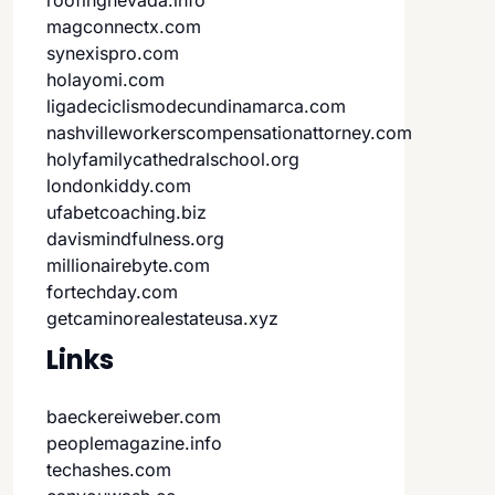
roofingnevada.info
magconnectx.com
synexispro.com
holayomi.com
ligadeciclismodecundinamarca.com
nashvilleworkerscompensationattorney.com
holyfamilycathedralschool.org
londonkiddy.com
ufabetcoaching.biz
davismindfulness.org
millionairebyte.com
fortechday.com
getcaminorealestateusa.xyz
Links
baeckereiweber.com
peoplemagazine.info
techashes.com