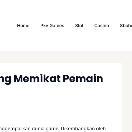
Home
Pkv Games
Slot
Casino
Sbob
ng Memikat Pemain
enggemparkan dunia game. Dikembangkan oleh