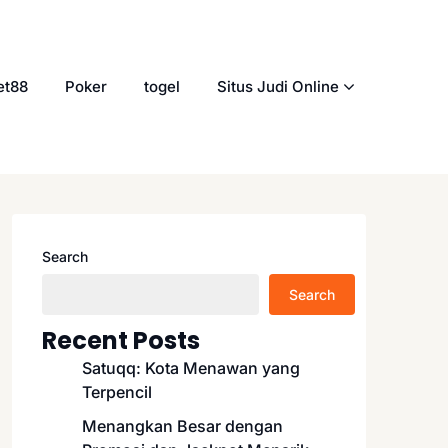
et88
Poker
togel
Situs Judi Online
Search
Search
Recent Posts
Satuqq: Kota Menawan yang
Terpencil
Menangkan Besar dengan