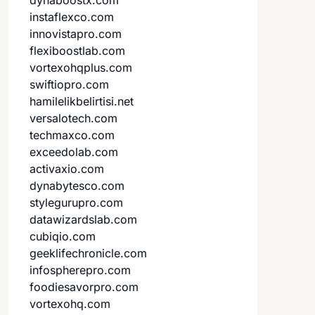
dynaboostx.com
instaflexco.com
innovistapro.com
flexiboostlab.com
vortexohqplus.com
swiftiopro.com
hamilelikbelirtisi.net
versalotech.com
techmaxco.com
exceedolab.com
activaxio.com
dynabytesco.com
stylegurupro.com
datawizardslab.com
cubiqio.com
geeklifechronicle.com
infospherepro.com
foodiesavorpro.com
vortexohq.com