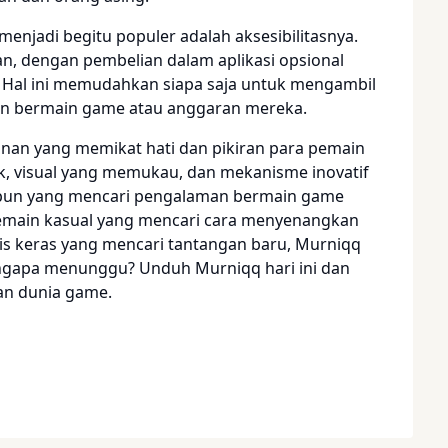
njadi begitu populer adalah aksesibilitasnya.
n, dengan pembelian dalam aplikasi opsional
 Hal ini memudahkan siapa saja untuk mengambil
man bermain game atau anggaran mereka.
nan yang memikat hati dan pikiran para pemain
k, visual yang memukau, dan mekanisme inovatif
 pun yang mencari pengalaman bermain game
pemain kasual yang mencari cara menyenangkan
s keras yang mencari tantangan baru, Murniqq
ngapa menunggu? Unduh Murniqq hari ini dan
an dunia game.