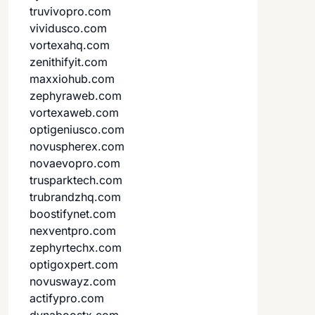
truvivopro.com
vividusco.com
vortexahq.com
zenithifyit.com
maxxiohub.com
zephyraweb.com
vortexaweb.com
optigeniusco.com
novuspherex.com
novaevopro.com
trusparktech.com
trubrandzhq.com
boostifynet.com
nexventpro.com
zephyrtechx.com
optigoxpert.com
novuswayz.com
actifypro.com