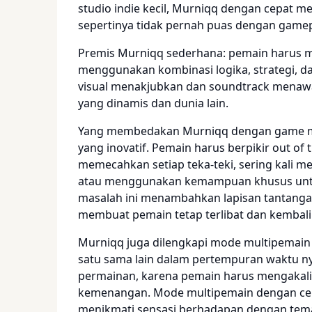
studio indie kecil, Murniqq dengan cepat m
sepertinya tidak pernah puas dengan gamep
Premis Murniqq sederhana: pemain harus m
menggunakan kombinasi logika, strategi, d
visual menakjubkan dan soundtrack mena
yang dinamis dan dunia lain.
Yang membedakan Murniqq dengan game mo
yang inovatif. Pemain harus berpikir out o
memecahkan setiap teka-teki, sering kali
atau menggunakan kemampuan khusus untuk
masalah ini menambahkan lapisan tantanga
membuat pemain tetap terlibat dan kembali 
Murniqq juga dilengkapi mode multipemai
satu sama lain dalam pertempuran waktu ny
permainan, karena pemain harus mengakali
kemenangan. Mode multipemain dengan cepa
menikmati sensasi berhadapan dengan tema