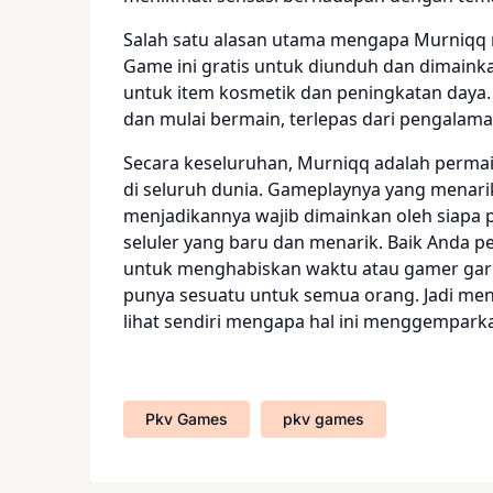
Salah satu alasan utama mengapa Murniqq me
Game ini gratis untuk diunduh dan dimainka
untuk item kosmetik dan peningkatan daya.
dan mulai bermain, terlepas dari pengala
Secara keseluruhan, Murniqq adalah permai
di seluruh dunia. Gameplaynya yang menari
menjadikannya wajib dimainkan oleh siapa
seluler yang baru dan menarik. Baik Anda 
untuk menghabiskan waktu atau gamer gari
punya sesuatu untuk semua orang. Jadi me
lihat sendiri mengapa hal ini menggempark
Pkv Games
pkv games