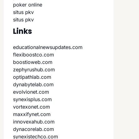
poker online
situs pkv
situs pkv
Links
educationalnewsupdates.com
flexiboostco.com
boostioweb.com
zephyrushub.com
optipathlab.com
dynabytelab.com
evolvionet.com
synexisplus.com
vortexonet.com
maxxifynet.com
innovexahub.com
dynacorelab.com
synexistechco.com