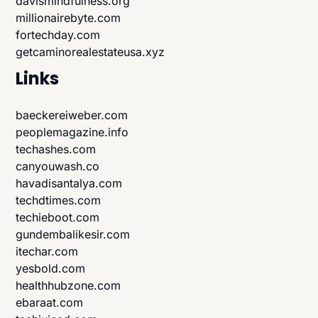
davismindfulness.org
millionairebyte.com
fortechday.com
getcaminorealestateusa.xyz
Links
baeckereiweber.com
peoplemagazine.info
techashes.com
canyouwash.co
havadisantalya.com
techdtimes.com
techieboot.com
gundembalikesir.com
itechar.com
yesbold.com
healthhubzone.com
ebaraat.com