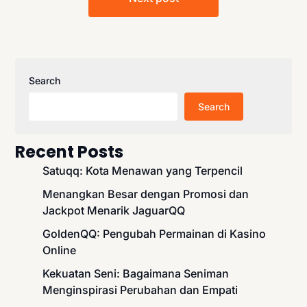
Search
Search
Recent Posts
Satuqq: Kota Menawan yang Terpencil
Menangkan Besar dengan Promosi dan
Jackpot Menarik JaguarQQ
GoldenQQ: Pengubah Permainan di Kasino
Online
Kekuatan Seni: Bagaimana Seniman
Menginspirasi Perubahan dan Empati