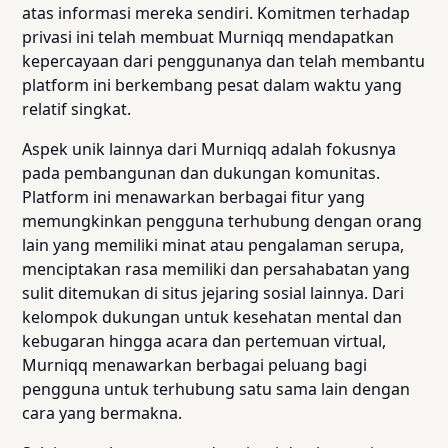
atas informasi mereka sendiri. Komitmen terhadap
privasi ini telah membuat Murniqq mendapatkan
kepercayaan dari penggunanya dan telah membantu
platform ini berkembang pesat dalam waktu yang
relatif singkat.
Aspek unik lainnya dari Murniqq adalah fokusnya
pada pembangunan dan dukungan komunitas.
Platform ini menawarkan berbagai fitur yang
memungkinkan pengguna terhubung dengan orang
lain yang memiliki minat atau pengalaman serupa,
menciptakan rasa memiliki dan persahabatan yang
sulit ditemukan di situs jejaring sosial lainnya. Dari
kelompok dukungan untuk kesehatan mental dan
kebugaran hingga acara dan pertemuan virtual,
Murniqq menawarkan berbagai peluang bagi
pengguna untuk terhubung satu sama lain dengan
cara yang bermakna.