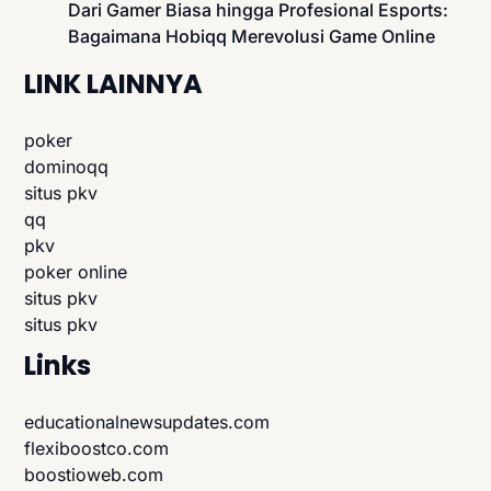
Dari Gamer Biasa hingga Profesional Esports:
Bagaimana Hobiqq Merevolusi Game Online
LINK LAINNYA
poker
dominoqq
situs pkv
qq
pkv
poker online
situs pkv
situs pkv
Links
educationalnewsupdates.com
flexiboostco.com
boostioweb.com