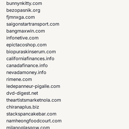
bunnynkitty.com
bezopasnik.org
fjmnxga.com
saigonstartransport.com
bangmaxwin.com
infonetive.com
epictacoshop.com
biopuraskinserum.com
californiafinances.info
canadafinance.info
nevadamoney.info
rimene.com
ledepanneur-pigalle.com
dvd-digest.net
theartistsmarketnola.com
chiranaplus.biz
stackspancakebar.com
namheongfoodcourt.com
milanoglasgow.com