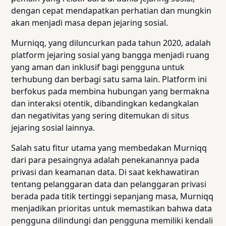
dengan cepat mendapatkan perhatian dan mungkin
akan menjadi masa depan jejaring sosial.
Murniqq, yang diluncurkan pada tahun 2020, adalah
platform jejaring sosial yang bangga menjadi ruang
yang aman dan inklusif bagi pengguna untuk
terhubung dan berbagi satu sama lain. Platform ini
berfokus pada membina hubungan yang bermakna
dan interaksi otentik, dibandingkan kedangkalan
dan negativitas yang sering ditemukan di situs
jejaring sosial lainnya.
Salah satu fitur utama yang membedakan Murniqq
dari para pesaingnya adalah penekanannya pada
privasi dan keamanan data. Di saat kekhawatiran
tentang pelanggaran data dan pelanggaran privasi
berada pada titik tertinggi sepanjang masa, Murniqq
menjadikan prioritas untuk memastikan bahwa data
pengguna dilindungi dan pengguna memiliki kendali