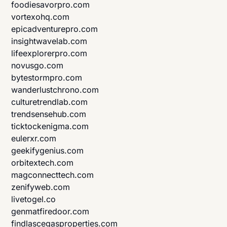
foodiesavorpro.com
vortexohq.com
epicadventurepro.com
insightwavelab.com
lifeexplorerpro.com
novusgo.com
bytestormpro.com
wanderlustchrono.com
culturetrendlab.com
trendsensehub.com
ticktockenigma.com
eulerxr.com
geekifygenius.com
orbitextech.com
magconnecttech.com
zenifyweb.com
livetogel.co
genmatfiredoor.com
findlascegasproperties.com