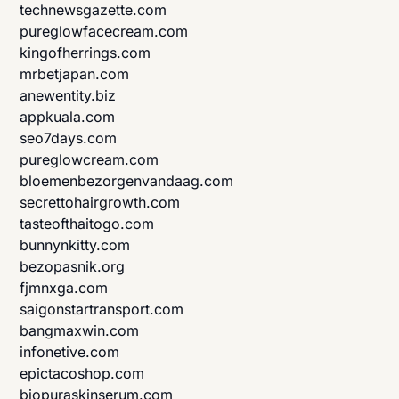
technewsgazette.com
pureglowfacecream.com
kingofherrings.com
mrbetjapan.com
anewentity.biz
appkuala.com
seo7days.com
pureglowcream.com
bloemenbezorgenvandaag.com
secrettohairgrowth.com
tasteofthaitogo.com
bunnynkitty.com
bezopasnik.org
fjmnxga.com
saigonstartransport.com
bangmaxwin.com
infonetive.com
epictacoshop.com
biopuraskinserum.com