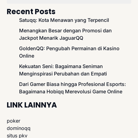
Recent Posts
Satuqq: Kota Menawan yang Terpencil
Menangkan Besar dengan Promosi dan
Jackpot Menarik JaguarQQ
GoldenQQ: Pengubah Permainan di Kasino
Online
Kekuatan Seni: Bagaimana Seniman
Menginspirasi Perubahan dan Empati
Dari Gamer Biasa hingga Profesional Esports:
Bagaimana Hobiqq Merevolusi Game Online
LINK LAINNYA
poker
dominoqq
situs pkv