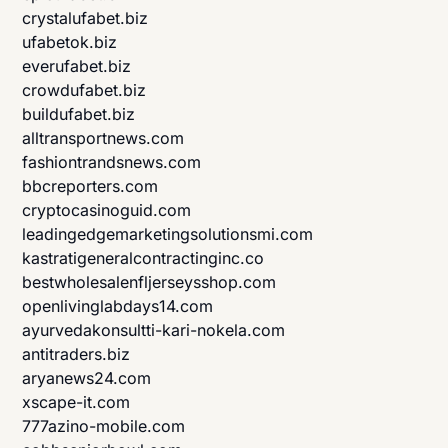
crystalufabet.biz
ufabetok.biz
everufabet.biz
crowdufabet.biz
buildufabet.biz
alltransportnews.com
fashiontrandsnews.com
bbcreporters.com
cryptocasinoguid.com
leadingedgemarketingsolutionsmi.com
kastratigeneralcontractinginc.co
bestwholesalenfljerseysshop.com
openlivinglabdays14.com
ayurvedakonsultti-kari-nokela.com
antitraders.biz
aryanews24.com
xscape-it.com
777azino-mobile.com