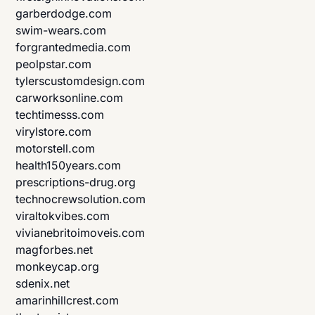
garberdodge.com
swim-wears.com
forgrantedmedia.com
peolpstar.com
tylerscustomdesign.com
carworksonline.com
techtimesss.com
virylstore.com
motorstell.com
health150years.com
prescriptions-drug.org
technocrewsolution.com
viraltokvibes.com
vivianebritoimoveis.com
magforbes.net
monkeycap.org
sdenix.net
amarinhillcrest.com