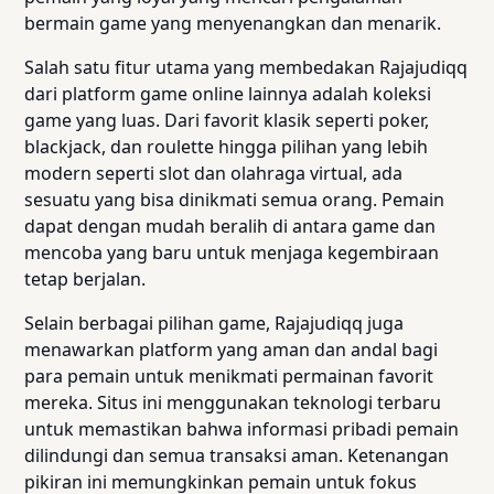
bermain game yang menyenangkan dan menarik.
Salah satu fitur utama yang membedakan Rajajudiqq
dari platform game online lainnya adalah koleksi
game yang luas. Dari favorit klasik seperti poker,
blackjack, dan roulette hingga pilihan yang lebih
modern seperti slot dan olahraga virtual, ada
sesuatu yang bisa dinikmati semua orang. Pemain
dapat dengan mudah beralih di antara game dan
mencoba yang baru untuk menjaga kegembiraan
tetap berjalan.
Selain berbagai pilihan game, Rajajudiqq juga
menawarkan platform yang aman dan andal bagi
para pemain untuk menikmati permainan favorit
mereka. Situs ini menggunakan teknologi terbaru
untuk memastikan bahwa informasi pribadi pemain
dilindungi dan semua transaksi aman. Ketenangan
pikiran ini memungkinkan pemain untuk fokus