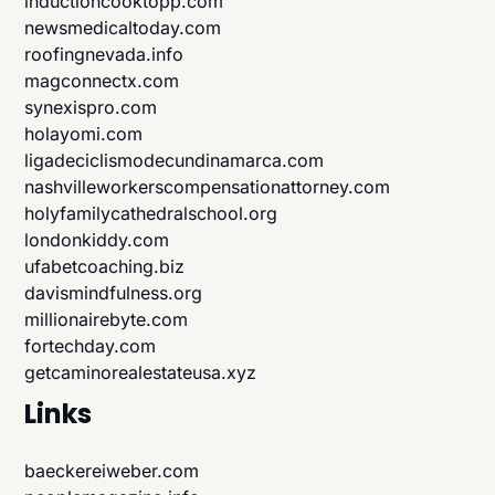
inductioncooktopp.com
newsmedicaltoday.com
roofingnevada.info
magconnectx.com
synexispro.com
holayomi.com
ligadeciclismodecundinamarca.com
nashvilleworkerscompensationattorney.com
holyfamilycathedralschool.org
londonkiddy.com
ufabetcoaching.biz
davismindfulness.org
millionairebyte.com
fortechday.com
getcaminorealestateusa.xyz
Links
baeckereiweber.com