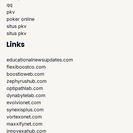
qq
pkv
poker online
situs pkv
situs pkv
Links
educationalnewsupdates.com
flexiboostco.com
boostioweb.com
zephyrushub.com
optipathlab.com
dynabytelab.com
evolvionet.com
synexisplus.com
vortexonet.com
maxxifynet.com
innovexahub.com