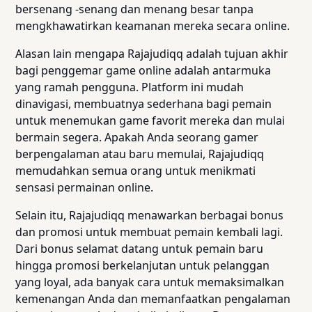
bersenang -senang dan menang besar tanpa
mengkhawatirkan keamanan mereka secara online.
Alasan lain mengapa Rajajudiqq adalah tujuan akhir
bagi penggemar game online adalah antarmuka
yang ramah pengguna. Platform ini mudah
dinavigasi, membuatnya sederhana bagi pemain
untuk menemukan game favorit mereka dan mulai
bermain segera. Apakah Anda seorang gamer
berpengalaman atau baru memulai, Rajajudiqq
memudahkan semua orang untuk menikmati
sensasi permainan online.
Selain itu, Rajajudiqq menawarkan berbagai bonus
dan promosi untuk membuat pemain kembali lagi.
Dari bonus selamat datang untuk pemain baru
hingga promosi berkelanjutan untuk pelanggan
yang loyal, ada banyak cara untuk memaksimalkan
kemenangan Anda dan memanfaatkan pengalaman