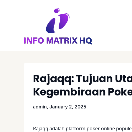
Skip
to
content
Rajaqq: Tujuan U
Kegembiraan Poke
admin,
January 2, 2025
Rajaqq adalah platform poker online pop