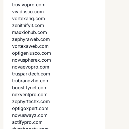
truvivopro.com
vividusco.com
vortexahq.com
zenithifyit.com
maxxiohub.com
zephyraweb.com
vortexaweb.com
optigeniusco.com
novuspherex.com
novaevopro.com
trusparktech.com
trubrandzhq.com
boostifynet.com
nexventpro.com
zephyrtechx.com
optigoxpert.com
novuswayz.com
actifypro.com