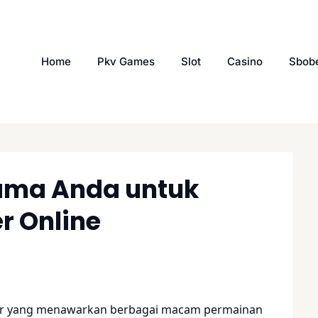
Home
Pkv Games
Slot
Casino
Sbob
tama Anda untuk
r Online
uler yang menawarkan berbagai macam permainan