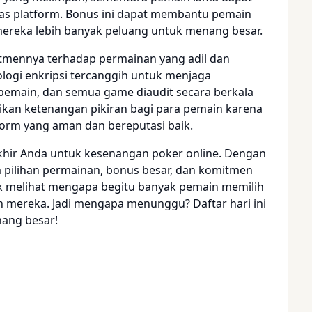
tas platform. Bonus ini dapat membantu pemain
reka lebih banyak peluang untuk menang besar.
mitmennya terhadap permainan yang adil dan
ogi enkripsi tercanggih untuk menjaga
pemain, dan semua game diaudit secara berkala
ikan ketenangan pikiran bagi para pemain karena
orm yang aman dan bereputasi baik.
akhir Anda untuk kesenangan poker online. Dengan
pilihan permainan, bonus besar, dan komitmen
k melihat mengapa begitu banyak pemain memilih
an mereka. Jadi mengapa menunggu? Daftar hari ini
ang besar!