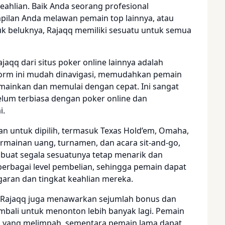
eahlian. Baik Anda seorang profesional
pilan Anda melawan pemain top lainnya, atau
k beluknya, Rajaqq memiliki sesuatu untuk semua
aqq dari situs poker online lainnya adalah
orm ini mudah dinavigasi, memudahkan pemain
ainkan dan memulai dengan cepat. Ini sangat
lum terbiasa dengan poker online dan
i.
 untuk dipilih, termasuk Texas Hold’em, Omaha,
rmainan uang, turnamen, dan acara sit-and-go,
uat segala sesuatunya tetap menarik dan
erbagai level pembelian, sehingga pemain dapat
ran dan tingkat keahlian mereka.
, Rajaqq juga menawarkan sejumlah bonus dan
ali untuk menonton lebih banyak lagi. Pemain
 yang melimpah, sementara pemain lama dapat