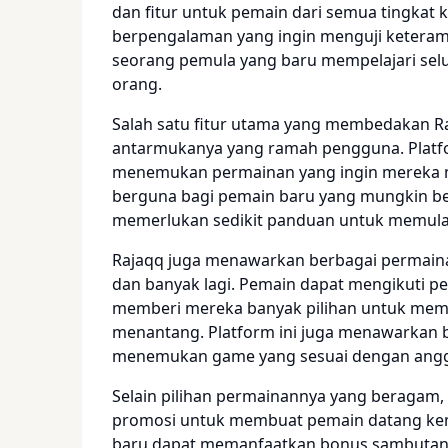
dan fitur untuk pemain dari semua tingkat k
berpengalaman yang ingin menguji keteram
seorang pemula yang baru mempelajari selu
orang.
Salah satu fitur utama yang membedakan Raj
antarmukanya yang ramah pengguna. Platf
menemukan permainan yang ingin mereka m
berguna bagi pemain baru yang mungkin be
memerlukan sedikit panduan untuk memula
Rajaqq juga menawarkan berbagai permainan
dan banyak lagi. Pemain dapat mengikuti pe
memberi mereka banyak pilihan untuk memb
menantang. Platform ini juga menawarkan b
menemukan game yang sesuai dengan angga
Selain pilihan permainannya yang beragam
promosi untuk membuat pemain datang kemb
baru dapat memanfaatkan bonus sambutan