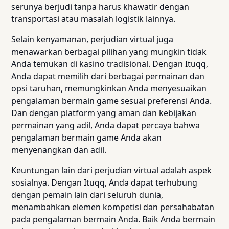
serunya berjudi tanpa harus khawatir dengan
transportasi atau masalah logistik lainnya.
Selain kenyamanan, perjudian virtual juga
menawarkan berbagai pilihan yang mungkin tidak
Anda temukan di kasino tradisional. Dengan Ituqq,
Anda dapat memilih dari berbagai permainan dan
opsi taruhan, memungkinkan Anda menyesuaikan
pengalaman bermain game sesuai preferensi Anda.
Dan dengan platform yang aman dan kebijakan
permainan yang adil, Anda dapat percaya bahwa
pengalaman bermain game Anda akan
menyenangkan dan adil.
Keuntungan lain dari perjudian virtual adalah aspek
sosialnya. Dengan Ituqq, Anda dapat terhubung
dengan pemain lain dari seluruh dunia,
menambahkan elemen kompetisi dan persahabatan
pada pengalaman bermain Anda. Baik Anda bermain