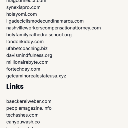
magconnectx.com
synexispro.com
holayomi.com
ligadeciclismodecundinamarca.com
nashvilleworkerscompensationattorney.com
holyfamilycathedralschool.org
londonkiddy.com
ufabetcoaching.biz
davismindfulness.org
millionairebyte.com
fortechday.com
getcaminorealestateusa.xyz
Links
baeckereiweber.com
peoplemagazine.info
techashes.com
canyouwash.co