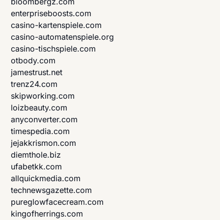
bloombergz.com
enterpriseboosts.com
casino-kartenspiele.com
casino-automatenspiele.org
casino-tischspiele.com
otbody.com
jamestrust.net
trenz24.com
skipworking.com
loizbeauty.com
anyconverter.com
timespedia.com
jejakkrismon.com
diemthole.biz
ufabetkk.com
allquickmedia.com
technewsgazette.com
pureglowfacecream.com
kingofherrings.com