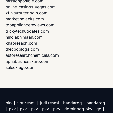
missionposible.com
online-casinos-vegas.com
xfinityrouterlogin.com
marketingjacks.com
topappliancereviews.com
trickytechupdates.com
hindiabhimaan.com
khabresach.com
thecbdblogs.com
autoresearchchemicals.com
apnabusinesskaro.com
suleckiego.com
pkv
|
slot resmi
|
judi resmi
|
bandarqq
|
bandarqq
|
pkv
|
pkv
|
pkv
|
pkv
|
pkv
|
dominoqq pkv
|
qq
|