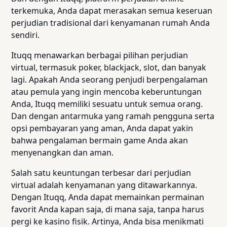
terkemuka, Anda dapat merasakan semua keseruan
perjudian tradisional dari kenyamanan rumah Anda
sendiri.
Ituqq menawarkan berbagai pilihan perjudian
virtual, termasuk poker, blackjack, slot, dan banyak
lagi. Apakah Anda seorang penjudi berpengalaman
atau pemula yang ingin mencoba keberuntungan
Anda, Ituqq memiliki sesuatu untuk semua orang.
Dan dengan antarmuka yang ramah pengguna serta
opsi pembayaran yang aman, Anda dapat yakin
bahwa pengalaman bermain game Anda akan
menyenangkan dan aman.
Salah satu keuntungan terbesar dari perjudian
virtual adalah kenyamanan yang ditawarkannya.
Dengan Ituqq, Anda dapat memainkan permainan
favorit Anda kapan saja, di mana saja, tanpa harus
pergi ke kasino fisik. Artinya, Anda bisa menikmati