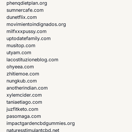
phenqdietplan.org
sumnercafe.com
dunetflix.com
movimientoindignados.org
milfxxxpussy.com
uptodatefamily.com
musitop.com
utyam.com
lacostituzioneblog.com
ohyeea.com
zhitiemoe.com
nungkub.com
anotherindian.com
xylemcider.com
taniaetiago.com
juzfitketo.com
pasomaga.com
impactgardencbdgummies.org
naturesstimulantcbd.net