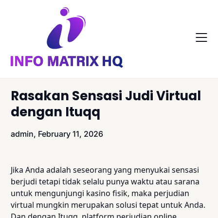
Skip
to
content
Rasakan Sensasi Judi Virtual
dengan Ituqq
admin,
February 11, 2026
Jika Anda adalah seseorang yang menyukai sensasi
berjudi tetapi tidak selalu punya waktu atau sarana
untuk mengunjungi kasino fisik, maka perjudian
virtual mungkin merupakan solusi tepat untuk Anda.
Dan dengan Ituqq, platform perjudian online