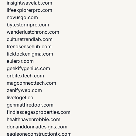
insightwavelab.com
lifeexplorerpro.com
novusgo.com
bytestormpro.com
wanderlustchrono.com
culturetrendlab.com
trendsensehub.com
ticktockenigma.com
eulerxr.com
geekifygenius.com
orbitextech.com
magconnecttech.com
zenifyweb.com
livetogel.co
genmatfiredoor.com
findlascegasproperties.com
healthhavenrobbie.com
donanddonnadesigns.com
eagleoneconstructiontx.com